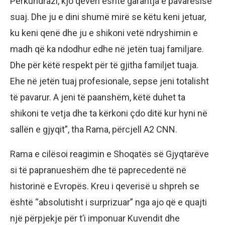
Përkundrazi, kjo qeveri është garantja e pavarësisë
suaj. Dhe ju e dini shumë mirë se këtu keni jetuar,
ku keni qenë dhe ju e shikoni vetë ndryshimin e
madh që ka ndodhur edhe në jetën tuaj familjare.
Dhe për këtë respekt për të gjitha familjet tuaja.
Ehe në jetën tuaj profesionale, sepse jeni totalisht
të pavarur. A jeni të paanshëm, këtë duhet ta
shikoni te vetja dhe ta kërkoni çdo ditë kur hyni në
sallën e gjyqit”, tha Rama, përcjell A2 CNN.
Rama e cilësoi reagimin e Shoqatës së Gjyqtarëve
si të papranueshëm dhe të paprecedentë në
historinë e Evropës. Kreu i qeverisë u shpreh se
është “absolutisht i surprizuar” nga ajo që e quajti
një përpjekje për t’i imponuar Kuvendit dhe