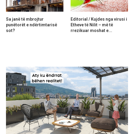
Sa janë të mbrojtur
Editorial / Kujdes nga virusi i
punëtorët e ndërtimtarisë
Etheve të Nilit – më të
sot?
rrezikuar moshat e...