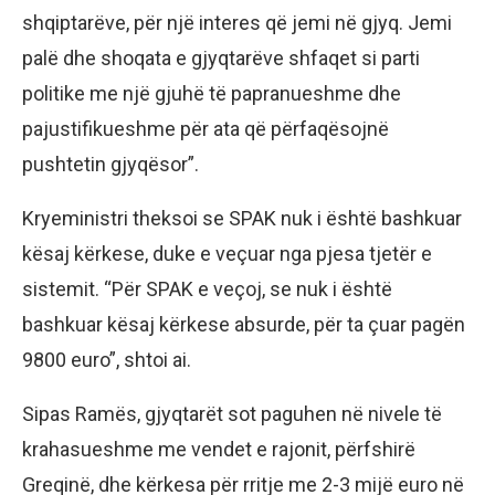
shqiptarëve, për një interes që jemi në gjyq. Jemi
palë dhe shoqata e gjyqtarëve shfaqet si parti
politike me një gjuhë të papranueshme dhe
pajustifikueshme për ata që përfaqësojnë
pushtetin gjyqësor”.
Kryeministri theksoi se SPAK nuk i është bashkuar
kësaj kërkese, duke e veçuar nga pjesa tjetër e
sistemit. “Për SPAK e veçoj, se nuk i është
bashkuar kësaj kërkese absurde, për ta çuar pagën
9800 euro”, shtoi ai.
Sipas Ramës, gjyqtarët sot paguhen në nivele të
krahasueshme me vendet e rajonit, përfshirë
Greqinë, dhe kërkesa për rritje me 2-3 mijë euro në