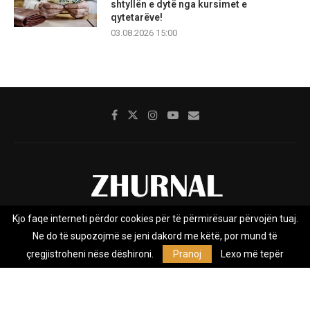
shtyllën e dytë nga kursimet e
qytetarëve!
03.08.2026 15:00
Kjo faqe interneti përdor cookies për të përmirësuar përvojën tuaj.
Rreth nesh
Impresumi
Marketing
Kontakt
Ne do të supozojmë se jeni dakord me këtë, por mund të
Privacy Policy
çregjistroheni nëse dëshironi.
Pranoj
Lexo më tepër
Zhurnal.mk është Agjenci e Lajmeve e pavarur, e themeluar në vitin
2009, që e mbulon Maqedoninë, Kosovën, Shqipërinë edhe lajmet
nga bota.