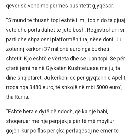
qeverisë vendime përmes pushtetit gjyqësor.
“S’mund të thuash topi është i imi, topin do ta gjuaj
vetë dhe porta duhet të jetë bosh. Regjistrohuni si
parti dhe shpalosni platformën tuaj nëse doni. Ju
zotërinj kërkoni 37 milionë euro nga buxheti i
shtetit. Kjo është e vërteta dhe se luan topi. Se për
çfarë jemi ne në Gjykatën Kushtetuese me ju, ta
dinë shqiptarët. Ju kërkoni që për gjyqtarin e Apelit,
rroga nga 3480 euro, të shkojë në mbi 5000 euro”,
tha Rama.
“Është hera e dytë që ndodh, që ka një habi,
shoqëruar me një përpjekje për të më mbyllur
gojën, kur po flas për çka përfaqësoj në emër të