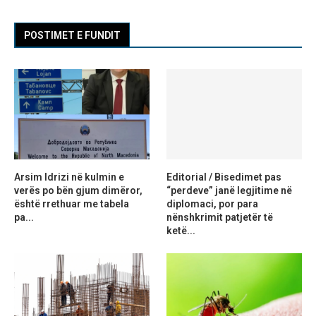
POSTIMET E FUNDIT
Arsim Idrizi në kulmin e
Editorial / Bisedimet pas
verës po bën gjum dimëror,
“perdeve” janë legjitime në
është rrethuar me tabela
diplomaci, por para
pa...
nënshkrimit patjetër të
ketë...