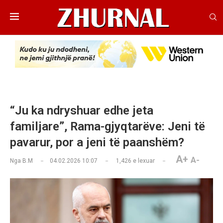
“Ju ka ndryshuar edhe jeta
familjare”, Rama-gjyqtarëve: Jeni të
pavarur, por a jeni të paanshëm?
A+
A-
Nga
B.M
04.02.2026 10:07
1,426
e lexuar