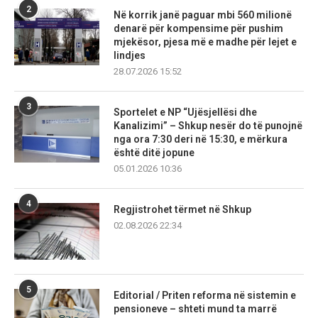
2
Në korrik janë paguar mbi 560 milionë
denarë për kompensime për pushim
mjekësor, pjesa më e madhe për lejet e
lindjes
28.07.2026 15:52
3
Sportelet e NP “Ujësjellësi dhe
Kanalizimi” – Shkup nesër do të punojnë
nga ora 7:30 deri në 15:30, e mërkura
është ditë jopune
05.01.2026 10:36
4
Regjistrohet tërmet në Shkup
02.08.2026 22:34
5
Editorial / Priten reforma në sistemin e
pensioneve – shteti mund ta marrë