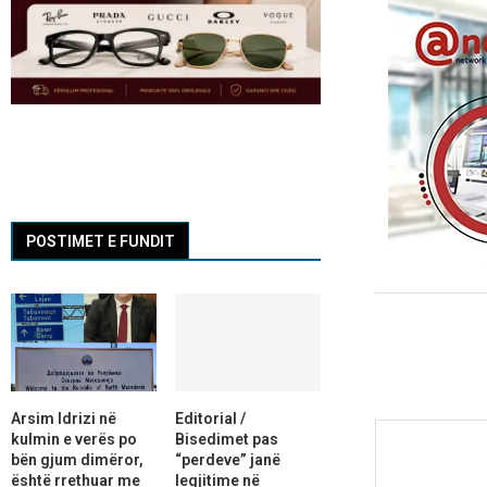
POSTIMET E FUNDIT
Arsim Idrizi në
Editorial /
kulmin e verës po
Bisedimet pas
bën gjum dimëror,
“perdeve” janë
është rrethuar me
legjitime në