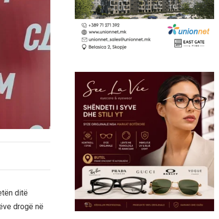
tën ditë
nëve drogë në