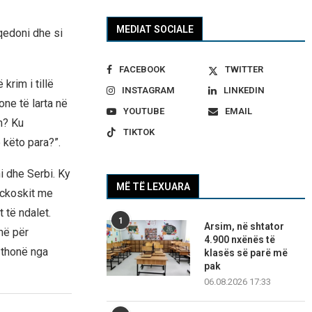
MEDIAT SOCIALE
qedoni dhe si
FACEBOOK
TWITTER
krim i tillë
INSTAGRAM
LINKEDIN
ne të larta në
YOUTUBE
EMAIL
in? Ku
TIKTOK
këto para?”.
i dhe Serbi. Ky
MË TË LEXUARA
Mickoskit me
 të ndalet.
1
Arsim, në shtator
inë për
4.900 nxënës të
 thonë nga
klasës së parë më
pak
06.08.2026 17:33