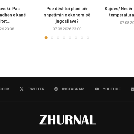
ovski: Pas
Pse dështoi plani për
Kujdes/ Nesër 
adhën e kanë
shpëtimin e ekonomisë
temperaturat
tet...
jugosllave?
07.08.2
26 23:38
07.08.2026 23:00
BOOK
TWITTER
INSTAGRAM
YOUTUBE