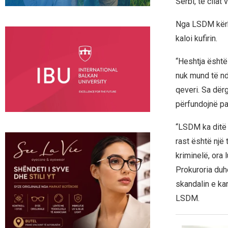
Serbi, të cilat
Nga LSDM kërko
kaloi kufirin.
“Heshtja është 
nuk mund të nd
qeveri. Sa dërg
përfundojnë pa
“LSDM ka ditë 
rast është një 
kriminelë, ora 
Prokuroria duhe
skandalin e ka
LSDM.