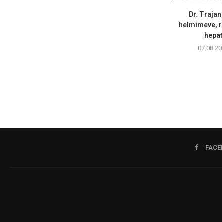
Dr. Trajan
helmimeve, r
hepati
07.08.20
FACE