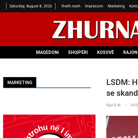
Saturday, August 8, 2026
Rreth nesh
Impresumi
Marketing
Kont
MAQEDONI
SHQIPËRI
KOSOVË
RAJON 
LSDM: He
MARKETING
se skand
Nga
B.M
04.