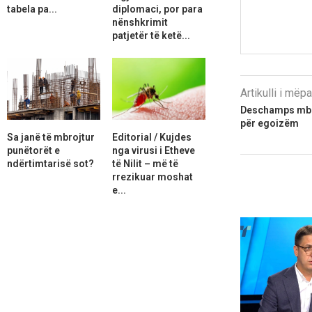
tabela pa...
diplomaci, por para
nënshkrimit
patjetër të ketë...
Artikulli i më
Deschamps mbr
për egoizëm
Sa janë të mbrojtur
Editorial / Kujdes
punëtorët e
nga virusi i Etheve
ndërtimtarisë sot?
të Nilit – më të
rrezikuar moshat
e...