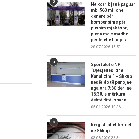
2
Në korrik janë paguar
mbi 560 milionë
denarë për
kompensime për
pushim mjekësor,
pjesa më e madhe
për lejet e lindjes
28.07.2026 15:52
3
Sportelet e NP
“Ujësjellësi dhe
Kanalizimi” – Shkup
nesër do të punojnë
nga ora 7:30 deri në
15:30, e mërkura
është ditë jopune
05.01.2026 10:36
4
Regjistrohet tërmet
në Shkup
02.08.2026 22:34