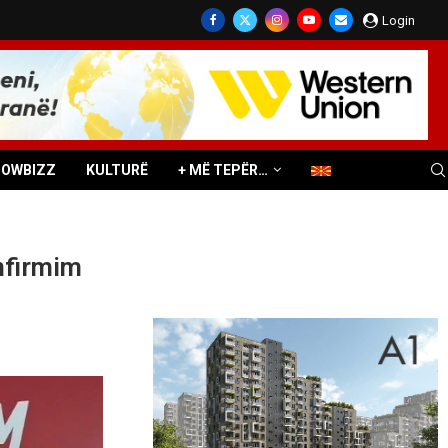
Login
HOWBIZZ
KULTURË
+ MË TEPËR…
nfirmim