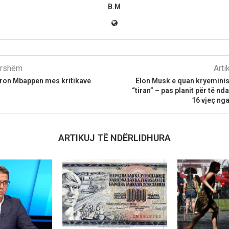
B.M
parshëm
Arti
on Mbappen mes kritikave
Elon Musk e quan kryeminist
“tiran” – pas planit për të nd
16 vjeç ng
ARTIKUJ TË NDËRLIDHURA