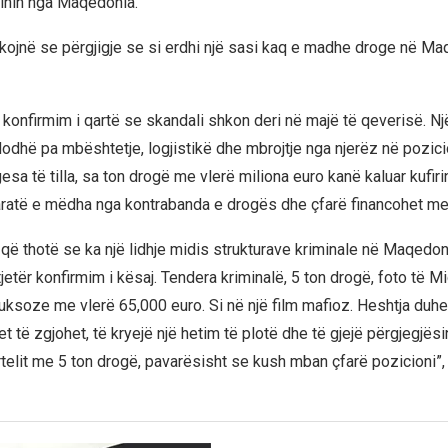
 vinin nga Maqedonia.
jnë se përgjigje se si erdhi një sasi kaq e madhe droge në Ma
konfirmim i qartë se skandali shkon deri në majë të qeverisë. Një 
odhë pa mbështetje, logjistikë dhe mbrojtje nga njerëz në pozicio
esa të tilla, sa ton drogë me vlerë miliona euro kanë kaluar kufir
ratë e mëdha nga kontrabanda e drogës dhe çfarë financohet me 
që thotë se ka një lidhje midis strukturave kriminale në Maqedon
tjetër konfirmim i kësaj. Tendera kriminalë, 5 ton drogë, foto të 
luksoze me vlerë 65,000 euro. Si në një film mafioz. Heshtja duhet
t të zgjohet, të kryejë një hetim të plotë dhe të gjejë përgjegjës
rtelit me 5 ton drogë, pavarësisht se kush mban çfarë pozicioni”,