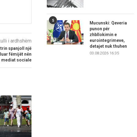
5
Mucunski: Qeveria
punon për
zhbllokimin e
kulli i ardhshëm
eurointegrimeve,
detajet nuk thuhen
rin spanjoll një
03.08.2026 16:35
aluar fëmijët nën
a mediat sociale