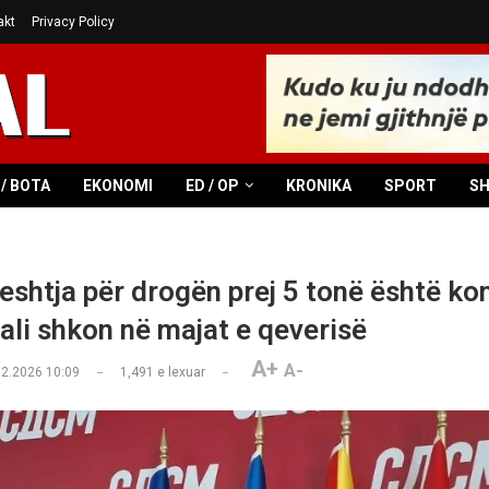
akt
Privacy Policy
/ BOTA
EKONOMI
ED / OP
KRONIKA
SPORT
S
shtja për drogën prej 5 tonë është ko
ali shkon në majat e qeverisë
A+
A-
02.2026 10:09
1,491
e lexuar