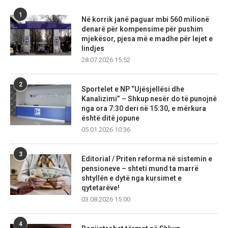
1
Në korrik janë paguar mbi 560 milionë
denarë për kompensime për pushim
mjekësor, pjesa më e madhe për lejet e
lindjes
28.07.2026 15:52
2
Sportelet e NP “Ujësjellësi dhe
Kanalizimi” – Shkup nesër do të punojnë
nga ora 7:30 deri në 15:30, e mërkura
është ditë jopune
05.01.2026 10:36
3
Editorial / Priten reforma në sistemin e
pensioneve – shteti mund ta marrë
shtyllën e dytë nga kursimet e
qytetarëve!
03.08.2026 15:00
4