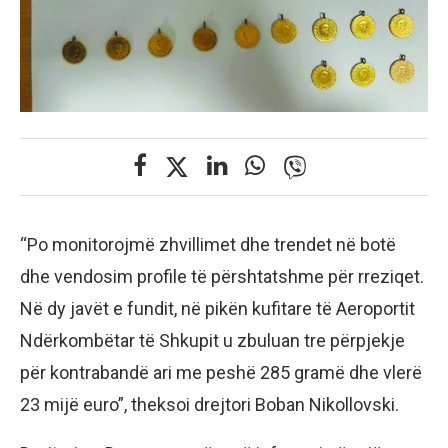
“Po monitorojmë zhvillimet dhe trendet në botë
dhe vendosim profile të përshtatshme për rreziqet.
Në dy javët e fundit, në pikën kufitare të Aeroportit
Ndërkombëtar të Shkupit u zbuluan tre përpjekje
për kontrabandë ari me peshë 285 gramë dhe vlerë
23 mijë euro”, theksoi drejtori Boban Nikollovski.