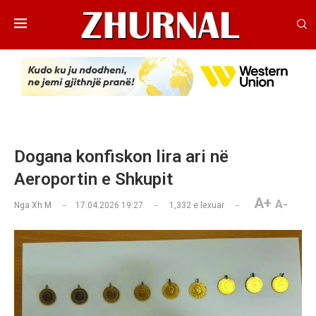
Dogana konfiskon lira ari në
Aeroportin e Shkupit
A+
A-
Nga
Xh M
17.04.2026 19:27
1,332
e lexuar