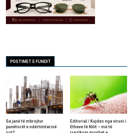
POSTIMET E FUNDIT
Sa janë të mbrojtur
Editorial / Kujdes nga virusi i
punëtorët e ndërtimtarisë
Etheve të Nilit – më të
sot?
rrezikuar moshat e...