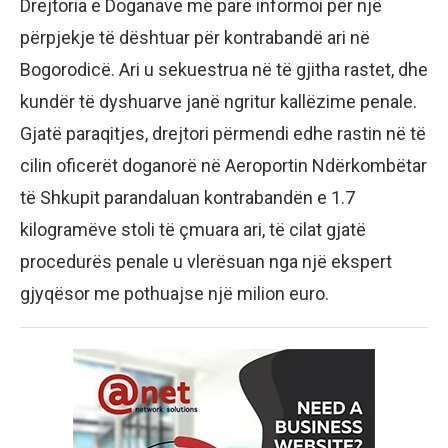
Drejtoria e Doganave më parë informoi për një
përpjekje të dështuar për kontrabandë ari në
Bogorodicë. Ari u sekuestrua në të gjitha rastet, dhe
kundër të dyshuarve janë ngritur kallëzime penale.
Gjatë paraqitjes, drejtori përmendi edhe rastin në të
cilin oficerët doganorë në Aeroportin Ndërkombëtar
të Shkupit parandaluan kontrabandën e 1.7
kilogramëve stoli të çmuara ari, të cilat gjatë
procedurës penale u vlerësuan nga një ekspert
gjyqësor me pothuajse një milion euro.