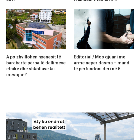
A po zhvillohen nxënësit të
Editorial / Mos gjuani me
barabartë përballë dallimeve
armë nëpër dasma – mund
etnike dhe shkollave ku
të përfundoni deri në 5...
mësojnë?