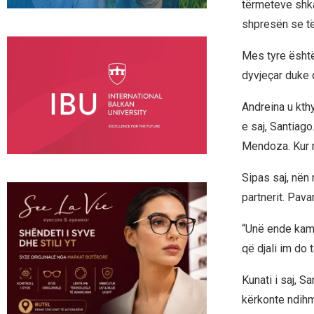
tërmeteve shka
shpresën se të 
Mes tyre është
dyvjeçar duke 
Andreina u kth
e saj, Santiag
Mendoza. Kur m
Sipas saj, nën 
partnerit. Pava
“Unë ende kam 
që djali im do t
Kunati i saj, 
kërkonte ndihm