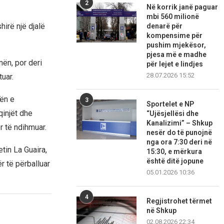
2
Në korrik janë paguar
mbi 560 milionë
hirë një djalë
denarë për
kompensime për
pushim mjekësor,
pjesa më e madhe
nën, por deri
për lejet e lindjes
28.07.2026 15:52
uar.
rën e
3
Sportelet e NP
qinjët dhe
“Ujësjellësi dhe
Kanalizimi” – Shkup
r të ndihmuar.
nesër do të punojnë
nga ora 7:30 deri në
tin La Guaira,
15:30, e mërkura
është ditë jopune
 të përballuar
05.01.2026 10:36
4
Regjistrohet tërmet
në Shkup
02.08.2026 22:34