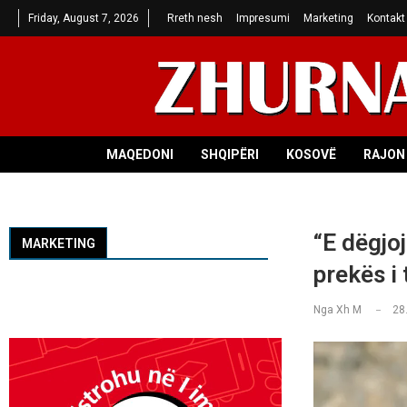
Friday, August 7, 2026
Rreth nesh
Impresumi
Marketing
Kontakt
MAQEDONI
SHQIPËRI
KOSOVË
RAJON 
“E dëgjoj
MARKETING
prekës i
Nga
Xh M
28