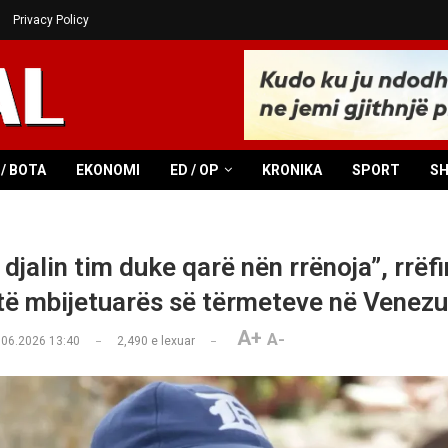
Privacy Policy
/ BOTA
EKONOMI
ED / OP
KRONIKA
SPORT
S
 djalin tim duke qarë nën rrënoja”, rrëf
 të mbijetuarës së tërmeteve në Venezu
A+
A-
.06.2026 13:40
2,490
e lexuar