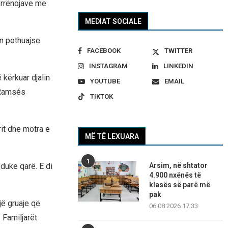
 rrënojave me
MEDIAT SOCIALE
in pothuajse
FACEBOOK
TWITTER
INSTAGRAM
LINKEDIN
 kërkuar djalin
YOUTUBE
EMAIL
, Ramsés
TIKTOK
rit dhe motra e
MË TË LEXUARA
1
Arsim, në shtator
duke qarë. E di
4.900 nxënës të
klasës së parë më
pak
jë gruaje që
06.08.2026 17:33
 Familjarët