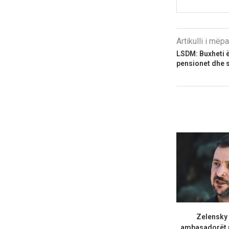
Artikulli i më
LSDM: Buxheti 
pensionet dhe s
Zelensky
ambasadorët n