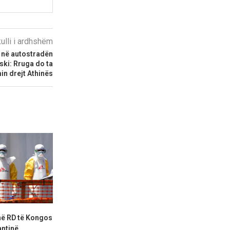
kulli i ardhshëm
 në autostradën
ski: Rruga do ta
in drejt Athinës
në RD të Kongos
SHBA mbyll pesë misione
Rritet keqpërd
ntinë...
diplomatike, kritika se po...
shkolla, S