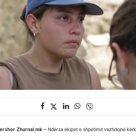
qershor Zhurnal.mk –
Ndërsa ekipet e shpëtimit vazhdojnë kër