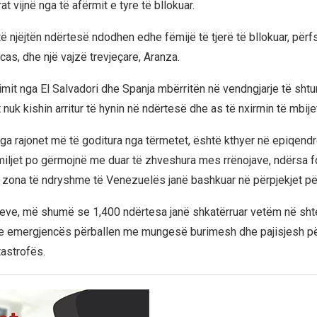
t vijnë nga të afërmit e tyre të bllokuar.
të njëjtën ndërtesë ndodhen edhe fëmijë të tjerë të bllokuar, përfs
cas, dhe një vajzë trevjeçare, Aranza.
imit nga El Salvadori dhe Spanja mbërritën në vendngjarje të shtu
uk kishin arritur të hynin në ndërtesë dhe as të nxirrnin të mbijet
 nga rajonet më të goditura nga tërmetet, është kthyer në epiqend
iljet po gërmojnë me duar të zhveshura mes rrënojave, ndërsa f
a zona të ndryshme të Venezuelës janë bashkuar në përpjekjet pë
teve, më shumë se 1,400 ndërtesa janë shkatërruar vetëm në shte
e emergjencës përballen me mungesë burimesh dhe pajisjesh për
astrofës.