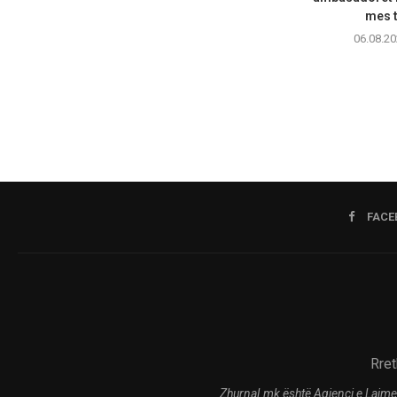
mes t
06.08.20
FACE
Rret
Zhurnal.mk është Agjenci e Lajme