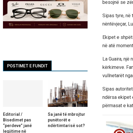
besojnë se zëra
Sipas tyre, në 
nëntëvjeçar, Lu
Ekipet e shpët
në atë moment n
La Guaira, një
POSTIMET E FUNDIT
kërkimeve. Fam
vullnetarët ng
Sipas autorite
ndërsa ekipet 
përmasat e kat
Editorial /
Sa janë të mbrojtur
Bisedimet pas
punëtorët e
“perdeve” janë
ndërtimtarisë sot?
legjitime në