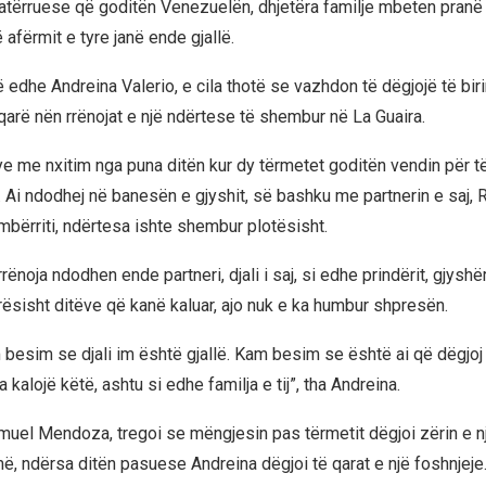
tërruese që goditën Venezuelën, dhjetëra familje mbeten pranë
afërmit e tyre janë ende gjallë.
 edhe Andreina Valerio, e cila thotë se vazhdon të dëgjojë të bir
qarë nën rrënojat e një ndërtese të shembur në La Guaira.
ye me nxitim nga puna ditën kur dy tërmetet goditën vendin për të
o. Ai ndodhej në banesën e gjyshit, së bashku me partnerin e saj
bërriti, ndërtesa ishte shembur plotësisht.
rrënoja ndodhen ende partneri, djali i saj, si edhe prindërit, gjyshë
rësisht ditëve që kanë kaluar, ajo nuk e ka humbur shpresën.
besim se djali im është gjallë. Kam besim se është ai që dëgjoj 
a kalojë këtë, ashtu si edhe familja e tij”, tha Andreina.
Samuel Mendoza, tregoi se mëngjesin pas tërmetit dëgjoi zërin e n
ë, ndërsa ditën pasuese Andreina dëgjoi të qarat e një foshnjeje.