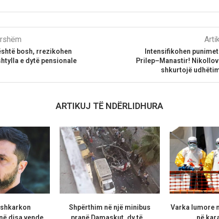
parshëm
Arti
është bosh, rrezikohen
Intensifikohen punimet
htylla e dytë pensionale
Prilep–Manastir! Nikollov
shkurtojë udhëtim
ARTIKUJ TË NDËRLIDHURA
 shkarkon
Shpërthim në një minibus
Varka lumore 
ë disa vende,
pranë Damaskut, dy të...
në kara