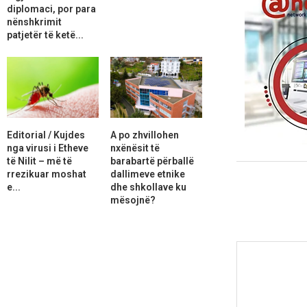
diplomaci, por para
nënshkrimit
patjetër të ketë...
Editorial / Kujdes
A po zhvillohen
nga virusi i Etheve
nxënësit të
të Nilit – më të
barabartë përballë
rrezikuar moshat
dallimeve etnike
e...
dhe shkollave ku
mësojnë?