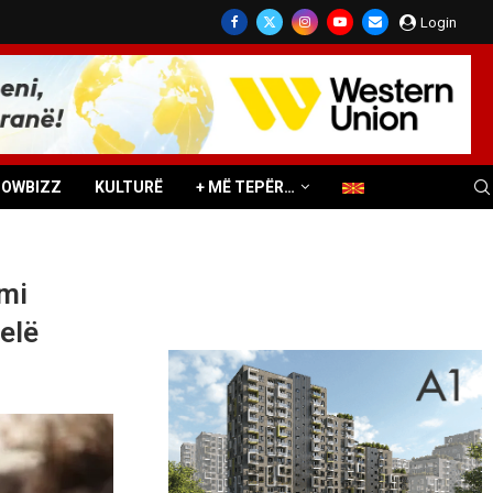
Login
HOWBIZZ
KULTURË
+ MË TEPËR…
imi
elë