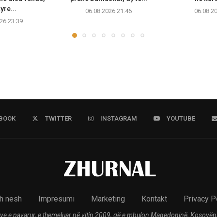
yre...
06.08.2026 21:46
06.08.2
26 23:39
BOOK
TWITTER
INSTAGRAM
YOUTUBE
h nesh
Impresumi
Marketing
Kontakt
Privacy P
ve e pavarur, e themeluar në vitin 2009, që e mbulon Maqedoninë, Kosovën,