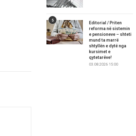
5
Editorial / Priten
reforma në sistemin
e pensioneve – shteti
mund ta marrë
shtyllën e dytë nga
kursimet e
qytetarëve!
03.08.2026 15:00