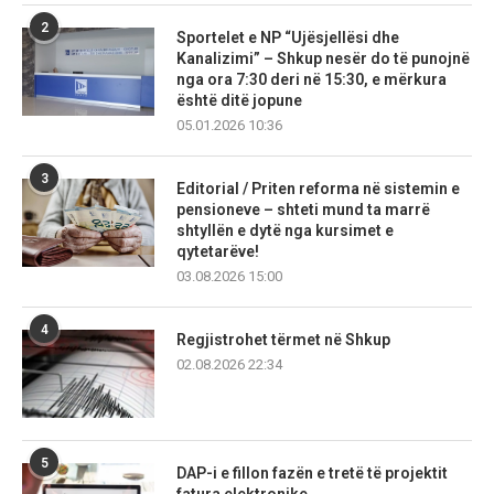
2
Sportelet e NP “Ujësjellësi dhe
Kanalizimi” – Shkup nesër do të punojnë
nga ora 7:30 deri në 15:30, e mërkura
është ditë jopune
05.01.2026 10:36
3
Editorial / Priten reforma në sistemin e
pensioneve – shteti mund ta marrë
shtyllën e dytë nga kursimet e
qytetarëve!
03.08.2026 15:00
4
Regjistrohet tërmet në Shkup
02.08.2026 22:34
5
DAP-i e fillon fazën e tretë të projektit
fatura elektronike