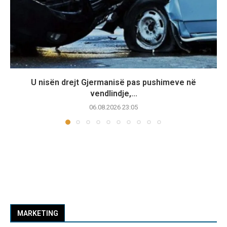
U nisën drejt Gjermanisë pas pushimeve në
vendlindje,...
06.08.2026 23:05
MARKETING