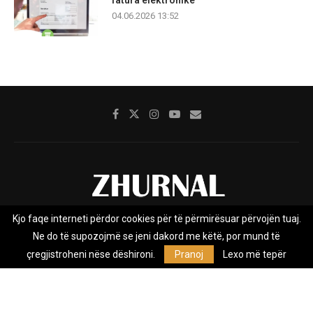
04.06.2026 13:52
Kjo faqe interneti përdor cookies për të përmirësuar përvojën tuaj.
Rreth nesh
Impresumi
Marketing
Kontakt
Ne do të supozojmë se jeni dakord me këtë, por mund të
Privacy Policy
çregjistroheni nëse dëshironi.
Pranoj
Lexo më tepër
Zhurnal.mk është Agjenci e Lajmeve e pavarur, e themeluar në vitin
2009, që e mbulon Maqedoninë, Kosovën, Shqipërinë edhe lajmet
nga bota.