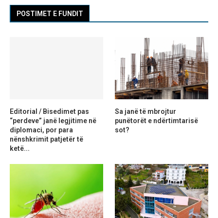
POSTIMET E FUNDIT
Editorial / Bisedimet pas
Sa janë të mbrojtur
“perdeve” janë legjitime në
punëtorët e ndërtimtarisë
diplomaci, por para
sot?
nënshkrimit patjetër të
ketë...