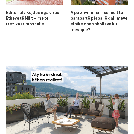
Editorial / Kujdes nga virusi i
A po zhvillohen nxënësit të
Etheve të Nilit – më të
barabartë përballë dallimeve
rrezikuar moshat e...
etnike dhe shkollave ku
mësojnë?