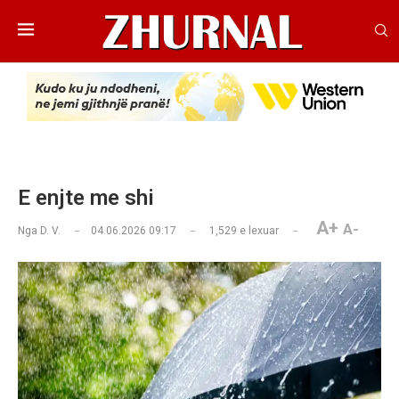
E enjte me shi
A+
A-
Nga
D. V.
04.06.2026 09:17
1,529
e lexuar