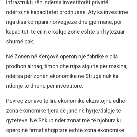
infrastrukturën, ndërsa investitorët privatë
ndërtojnë kapacitetet prodhuese. Aty ka investime
nga disa kompani norvegjeze dhe gjermane, por
kapaciteti të cilin e ka kjo zonë është shfrytëzuar
shumë pak.
Në Zonën në Kërçovë operon një fabrikë e cila
prodhon airbag, timon dhe rripa sigurie për makina,
ndërsa për zonën ekonomike në Strugë nuk ka
ndonjë të dhënë për investitorë.
Pëvreç zonave të lira ekonomike ekzistojnë edhe
zona ekonomike tjera që janë në hyrje/dalçje të
qyteteve. Në Shkup ndër zonat më të njohura ku
operojnë firmat shqiptare është zona ekonomike