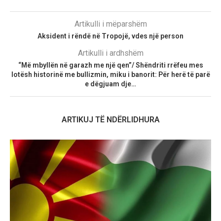
Artikulli i mëparshëm
Aksident i rëndë në Tropojë, vdes një person
Artikulli i ardhshëm
“Më mbyllën në garazh me një qen”/ Shëndriti rrëfeu mes
lotësh historinë me bullizmin, miku i banorit: Për herë të parë
e dëgjuam dje…
ARTIKUJ TË NDËRLIDHURA