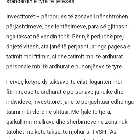
standardin e tyre të jetesës.
Investitorët – përdorues të zonave i nënshtrohen
përjashtimeve, ose lehtësimeve, para së gjithash,
nga taksat në vendin tonë. Për një periudhë prej
dhjetë vitesh, ata janë të përjashtuar nga pagesa e
tatimit mbi fitimin, si dhe tatimit mbi të ardhurat
personale mbi të ardhurat e punonjësve të tyre .
Përveç këtyre dy taksave, të cilat llogariten mbi
fitimin, ose të ardhurat e personave juridikë dhe
individëve, investitorët janë të përjashtuar edhe nga
tatimi mbi vlerën e shtuar. Me fjalë të tjera,
qarkullimi i mallrave dhe shërbimeve në zona nuk
tatohet me këtë taksë, të njohur si TVSH . As