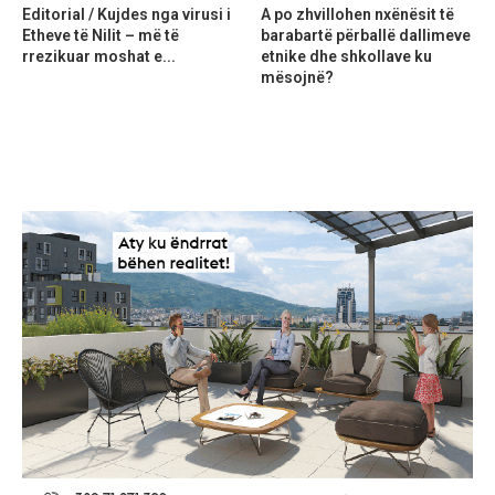
Editorial / Kujdes nga virusi i
A po zhvillohen nxënësit të
Etheve të Nilit – më të
barabartë përballë dallimeve
rrezikuar moshat e...
etnike dhe shkollave ku
mësojnë?