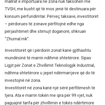
mallrat e importuara në zona nuk taksohen me
TVSH, me kusht që të mos jenë të destinuara për
konsum përfundimtar. Përveç taksave, investitorët
– përdorues të zonave përfitojnë edhe nga
përjashtimet dhe stimujt doganorë, shkruan
“Zhurnal.mk”.
Investitorët që i përdorin zonat kanë gjithashtu
mundësinë të marrin ndihmë shtetërore. Sipas
Ligjit për Zonat e Zhvillimit Teknologjik Industrial,
ndihma shtetërore u jepet ndërmarrjeve që do të
investojnë në zona.
Investitorët në zona kanë një sërë përfitimesh të
tjera. Ata e marrin tokën me qira për 99 vjet, nuk
paguajnë tarifa për zhvillimin e tokës ndërtimore