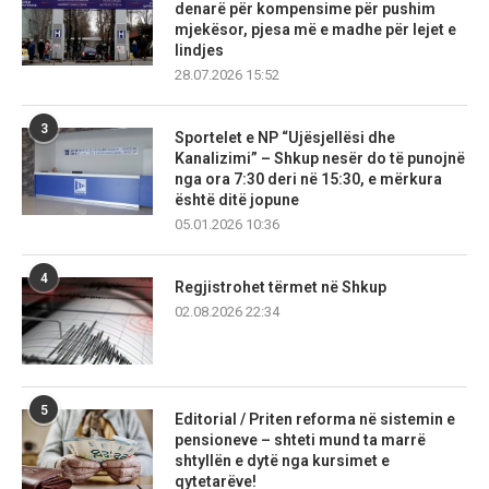
denarë për kompensime për pushim
mjekësor, pjesa më e madhe për lejet e
lindjes
28.07.2026 15:52
3
Sportelet e NP “Ujësjellësi dhe
Kanalizimi” – Shkup nesër do të punojnë
nga ora 7:30 deri në 15:30, e mërkura
është ditë jopune
05.01.2026 10:36
4
Regjistrohet tërmet në Shkup
02.08.2026 22:34
5
Editorial / Priten reforma në sistemin e
pensioneve – shteti mund ta marrë
shtyllën e dytë nga kursimet e
qytetarëve!