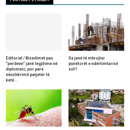
Editorial / Bisedimet pas
Sa janë të mbrojtur
“perdeve” janë legjitime në
punëtorët e ndërtimtarisë
diplomaci, por para
sot?
nënshkrimit patjetër të
ketë...