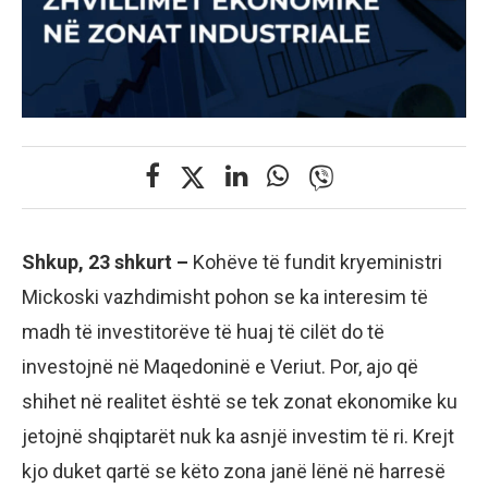
Shkup, 23 shkurt –
Kohëve të fundit kryeministri
Mickoski vazhdimisht pohon se ka interesim të
madh të investitorëve të huaj të cilët do të
investojnë në Maqedoninë e Veriut. Por, ajo që
shihet në realitet është se tek zonat ekonomike ku
jetojnë shqiptarët nuk ka asnjë investim të ri. Krejt
kjo duket qartë se këto zona janë lënë në harresë