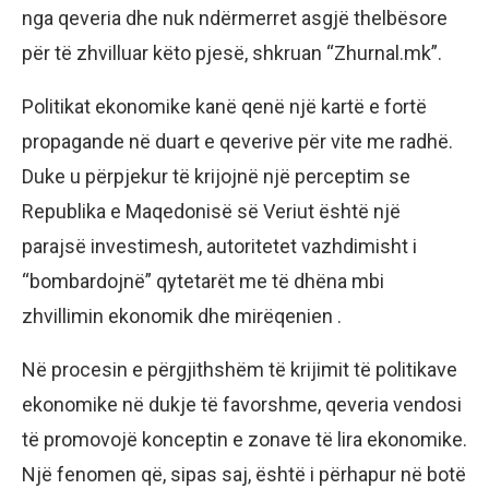
nga qeveria dhe nuk ndërmerret asgjë thelbësore
për të zhvilluar këto pjesë, shkruan “Zhurnal.mk”.
Politikat ekonomike kanë qenë një kartë e fortë
propagande në duart e qeverive për vite me radhë.
Duke u përpjekur të krijojnë një perceptim se
Republika e Maqedonisë së Veriut është një
parajsë investimesh, autoritetet vazhdimisht i
“bombardojnë” qytetarët me të dhëna mbi
zhvillimin ekonomik dhe mirëqenien .
Në procesin e përgjithshëm të krijimit të politikave
ekonomike në dukje të favorshme, qeveria vendosi
të promovojë konceptin e zonave të lira ekonomike.
Një fenomen që, sipas saj, është i përhapur në botë