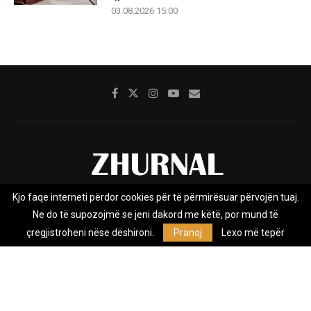
03.08.2026 15:00
Kjo faqe interneti përdor cookies për të përmirësuar përvojën tuaj.
Rreth nesh
Impresumi
Marketing
Kontakt
Ne do të supozojmë se jeni dakord me këtë, por mund të
Privacy Policy
çregjistroheni nëse dëshironi.
Pranoj
Lexo më tepër
Zhurnal.mk është Agjenci e Lajmeve e pavarur, e themeluar në vitin
2009, që e mbulon Maqedoninë, Kosovën, Shqipërinë edhe lajmet
nga bota.
@2026 - All Right Reserved. Designed and Developed by