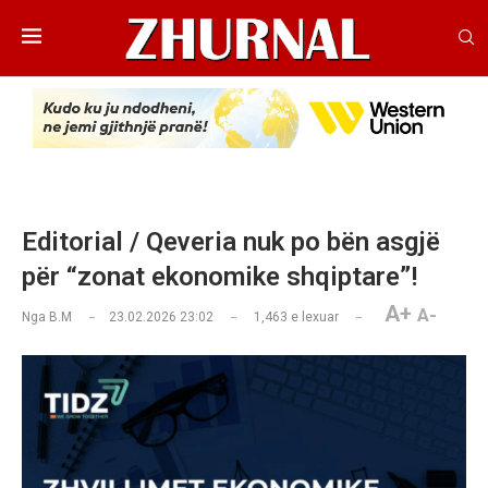
Editorial / Qeveria nuk po bën asgjë
për “zonat ekonomike shqiptare”!
A+
A-
Nga
B.M
23.02.2026 23:02
1,463
e lexuar