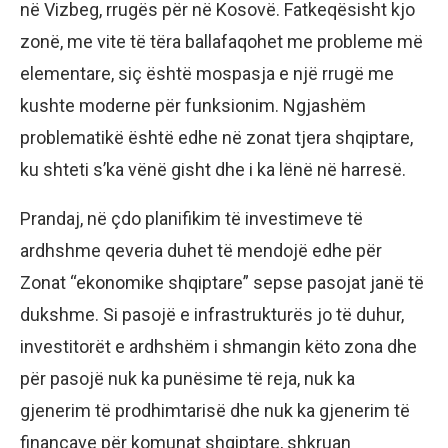
në Vizbeg, rrugës për në Kosovë. Fatkeqësisht kjo
zonë, me vite të tëra ballafaqohet me probleme më
elementare, siç është mospasja e një rrugë me
kushte moderne për funksionim. Ngjashëm
problematikë është edhe në zonat tjera shqiptare,
ku shteti s’ka vënë gisht dhe i ka lënë në harresë.
Prandaj, në çdo planifikim të investimeve të
ardhshme qeveria duhet të mendojë edhe për
Zonat “ekonomike shqiptare” sepse pasojat janë të
dukshme. Si pasojë e infrastrukturës jo të duhur,
investitorët e ardhshëm i shmangin këto zona dhe
për pasojë nuk ka punësime të reja, nuk ka
gjenerim të prodhimtarisë dhe nuk ka gjenerim të
financave për komunat shqiptare, shkruan