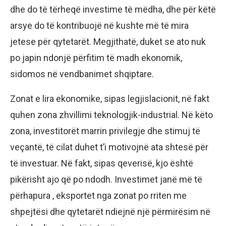
dhe do të tërheqë investime të mëdha, dhe për këtë
arsye do të kontribuojë në kushte më të mira
jetese për qytetarët. Megjithatë, duket se ato nuk
po japin ndonjë përfitim të madh ekonomik,
sidomos në vendbanimet shqiptare.
Zonat e lira ekonomike, sipas legjislacionit, në fakt
quhen zona zhvillimi teknologjik-industrial. Në këto
zona, investitorët marrin privilegje dhe stimuj të
veçantë, të cilat duhet t’i motivojnë ata shtesë për
të investuar. Në fakt, sipas qeverisë, kjo është
pikërisht ajo që po ndodh. Investimet janë më të
përhapura , eksportet nga zonat po rriten me
shpejtësi dhe qytetarët ndiejnë një përmirësim në