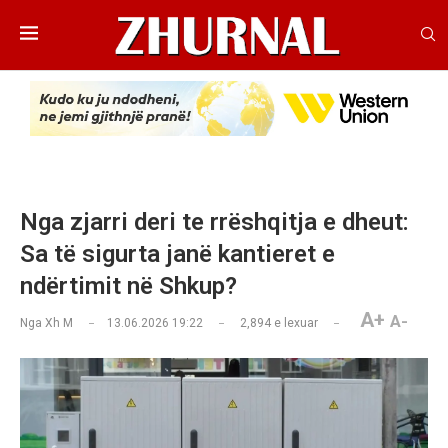
Nga zjarri deri te rrëshqitja e dheut:
Sa të sigurta janë kantieret e
ndërtimit në Shkup?
A+
A-
Nga
Xh M
13.06.2026 19:22
2,894
e lexuar