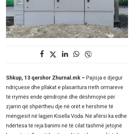
Shkup, 13 qershor Zhurnal.mk –
Pajisja e djegur
ndriçuese dhe pllakat e plasaritura rreth ormareve
të rrymës ende qëndrojnë dhe dëshmojnë për
zjarrin që shpërtheu dje në orët e hershme të
mëngjesit në lagjen Kisella Voda. Në afërsi ka edhe
ndërtesa të reja banimi në të cilat tashmë jetojnë