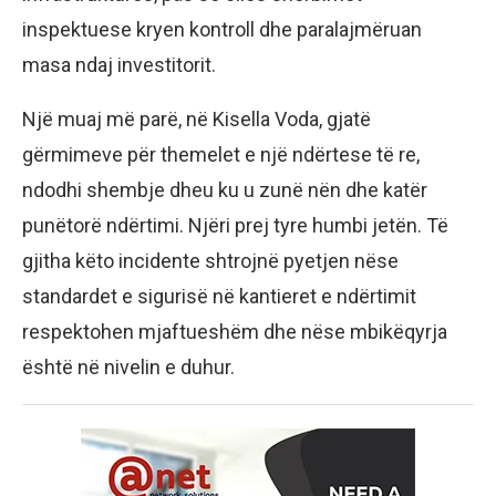
inspektuese kryen kontroll dhe paralajmëruan
masa ndaj investitorit.
Një muaj më parë, në Kisella Voda, gjatë
gërmimeve për themelet e një ndërtese të re,
ndodhi shembje dheu ku u zunë nën dhe katër
punëtorë ndërtimi. Njëri prej tyre humbi jetën. Të
gjitha këto incidente shtrojnë pyetjen nëse
standardet e sigurisë në kantieret e ndërtimit
respektohen mjaftueshëm dhe nëse mbikëqyrja
është në nivelin e duhur.