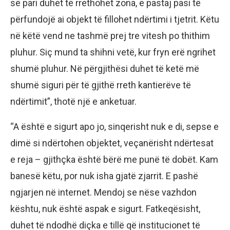
së pari duhet të rrethohet zona, e pastaj pasi të
përfundojë ai objekt të fillohet ndërtimi i tjetrit. Këtu
në këtë vend ne tashmë prej tre vitesh po thithim
pluhur. Siç mund ta shihni vetë, kur fryn erë ngrihet
shumë pluhur. Në përgjithësi duhet të ketë më
shumë siguri për të gjithë rreth kantierëve të
ndërtimit”, thotë një e anketuar.
“A është e sigurt apo jo, sinqerisht nuk e di, sepse e
dimë si ndërtohen objektet, veçanërisht ndërtesat
e reja – gjithçka është bërë me punë të dobët. Kam
banesë këtu, por nuk isha gjatë zjarrit. E pashë
ngjarjen në internet. Mendoj se nëse vazhdon
kështu, nuk është aspak e sigurt. Fatkeqësisht,
duhet të ndodhë diçka e tillë që institucionet të