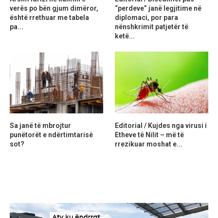
verës po bën gjum dimëror,
“perdeve” janë legjitime në
është rrethuar me tabela
diplomaci, por para
pa...
nënshkrimit patjetër të
ketë...
Sa janë të mbrojtur
Editorial / Kujdes nga virusi i
punëtorët e ndërtimtarisë
Etheve të Nilit – më të
sot?
rrezikuar moshat e...