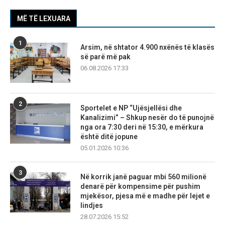
MË TË LEXUARA
1
Arsim, në shtator 4.900 nxënës të klasës
së parë më pak
06.08.2026 17:33
2
Sportelet e NP “Ujësjellësi dhe
Kanalizimi” – Shkup nesër do të punojnë
nga ora 7:30 deri në 15:30, e mërkura
është ditë jopune
05.01.2026 10:36
3
Në korrik janë paguar mbi 560 milionë
denarë për kompensime për pushim
mjekësor, pjesa më e madhe për lejet e
lindjes
28.07.2026 15:52