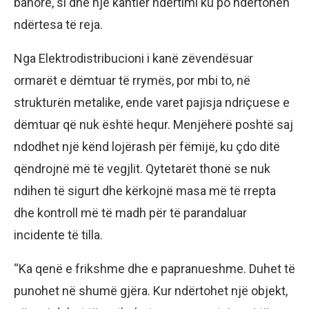
banorë, si dhe një kantier ndërtimi ku po ndërtohen
ndërtesa të reja.
Nga Elektrodistribucioni i kanë zëvendësuar
ormarët e dëmtuar të rrymës, por mbi to, në
strukturën metalike, ende varet pajisja ndriçuese e
dëmtuar që nuk është hequr. Menjëherë poshtë saj
ndodhet një kënd lojërash për fëmijë, ku çdo ditë
qëndrojnë më të vegjlit. Qytetarët thonë se nuk
ndihen të sigurt dhe kërkojnë masa më të rrepta
dhe kontroll më të madh për të parandaluar
incidente të tilla.
“Ka qenë e frikshme dhe e papranueshme. Duhet të
punohet në shumë gjëra. Kur ndërtohet një objekt,