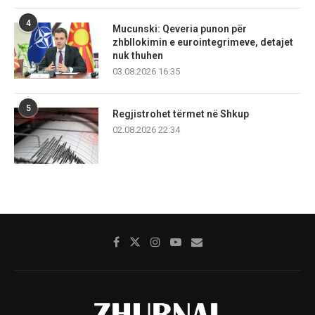
4
Mucunski: Qeveria punon për
zhbllokimin e eurointegrimeve, detajet
nuk thuhen
03.08.2026 16:35
5
Regjistrohet tërmet në Shkup
02.08.2026 22:34