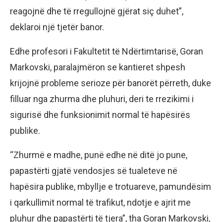
reagojnë dhe të rregullojnë gjërat siç duhet”,
deklaroi një tjetër banor.
Edhe profesori i Fakultetit të Ndërtimtarisë, Goran
Markovski, paralajmëron se kantieret shpesh
krijojnë probleme serioze për banorët përreth, duke
filluar nga zhurma dhe pluhuri, deri te rrezikimi i
sigurisë dhe funksionimit normal të hapësirës
publike.
“Zhurmë e madhe, punë edhe në ditë jo pune,
papastërti gjatë vendosjes së tualeteve në
hapësira publike, mbyllje e trotuareve, pamundësim
i qarkullimit normal të trafikut, ndotje e ajrit me
pluhur dhe papastërti të tjera”, tha Goran Markovski,