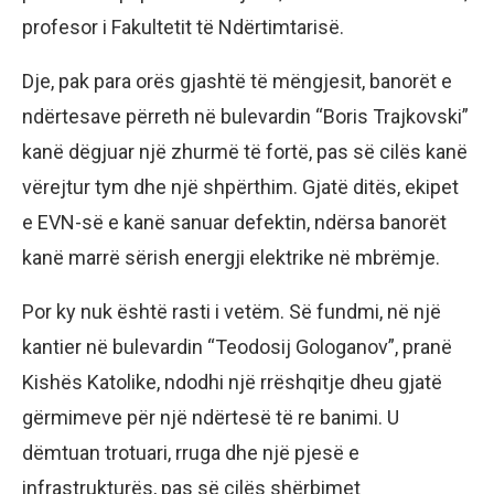
profesor i Fakultetit të Ndërtimtarisë.
Dje, pak para orës gjashtë të mëngjesit, banorët e
ndërtesave përreth në bulevardin “Boris Trajkovski”
kanë dëgjuar një zhurmë të fortë, pas së cilës kanë
vërejtur tym dhe një shpërthim. Gjatë ditës, ekipet
e EVN-së e kanë sanuar defektin, ndërsa banorët
kanë marrë sërish energji elektrike në mbrëmje.
Por ky nuk është rasti i vetëm. Së fundmi, në një
kantier në bulevardin “Teodosij Gologanov”, pranë
Kishës Katolike, ndodhi një rrëshqitje dheu gjatë
gërmimeve për një ndërtesë të re banimi. U
dëmtuan trotuari, rruga dhe një pjesë e
infrastrukturës, pas së cilës shërbimet