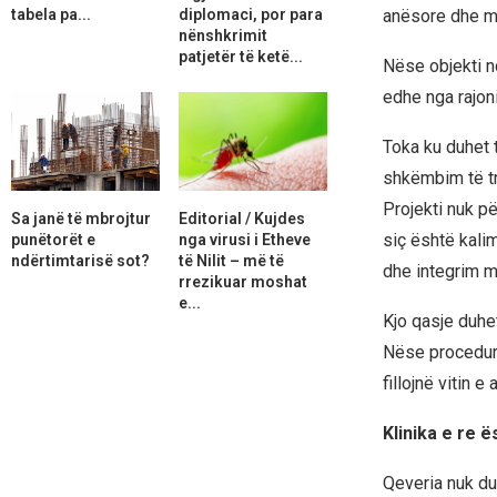
tabela pa...
diplomaci, por para
anësore dhe mu
nënshkrimit
patjetër të ketë...
Nëse objekti n
edhe nga rajoni
Toka ku duhet 
shkëmbim të tru
Projekti nuk p
Sa janë të mbrojtur
Editorial / Kujdes
siç është kalim
punëtorët e
nga virusi i Etheve
ndërtimtarisë sot?
të Nilit – më të
dhe integrim m
rrezikuar moshat
e...
Kjo qasje duhe
Nëse procedura
fillojnë vitin 
Klinika e re 
Qeveria nuk du