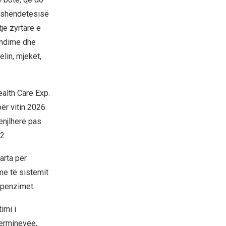
ë shëndetësisë
je zyrtare e
endime dhe
lin, mjekët,
alth Care Exp.
ër vitin 2026.
enjlherë pas
2.
arta për
me të sistemit
hpenzimet.
imi i
terminevee,