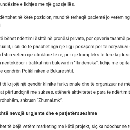
ndësinë e lidhjes me një gazsjellës.
dërtohet në këtë pozicion, mund të tërheqë pacientë jo vetëm ng
.
të bëhet ndërtimi është në pronësi private, por qeveria tashmë p
allit, i cili do të pasohet nga një ligj i posaçëm për të ndryshuar 
ërfshin vetëm një strukturë të re, por një kompleks të tërë kujde
 nëntokësor i trafikut nën bulevardin “Ilindenska”, lidhje me spital
e qendrën Poliklinikën e Bukureshtit.
t të krijojë një qendër klinike funksionale dhe të organizuar në 
t përfundojnë me sukses, atëherë aktivitetet e para të ndërtimit
e ardhshëm, shkruan “Zhurnal.mk”.
është nevojë urgjente dhe e patjetërsueshme
het të bëjë vetëm marketing me këtë projekt, siç ka ndodhur në t