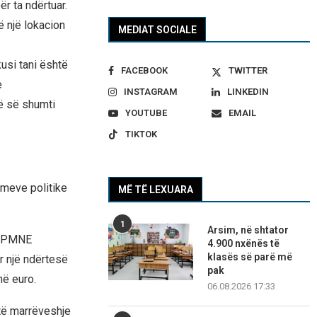
r ta ndërtuar.
ë një lokacion
MEDIAT SOCIALE
usi tani është
FACEBOOK
TWITTER
e
INSTAGRAM
LINKEDIN
ë së shumti
YOUTUBE
EMAIL
TIKTOK
kimeve politike
MË TË LEXUARA
1
Arsim, në shtator
-DPMNE
4.900 nxënës të
klasës së parë më
r një ndërtesë
pak
në euro.
06.08.2026 17:33
të marrëveshje