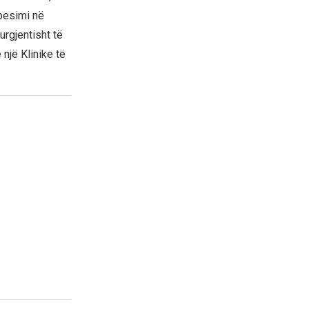
 besimi në
urgjentisht të
një Klinike të