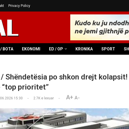
akt
Privacy Policy
/ BOTA
EKONOMI
ED / OP
KRONIKA
SPORT
S
 / Shëndetësia po shkon drejt kolapsit! 
ë “top prioritet”
A+
A-
.06.2026 15:30
2.7K
e lexuar