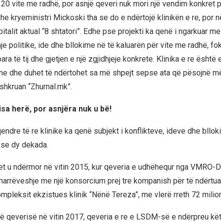
20 vite me radhë, por asnjë qeveri nuk mori një vendim konkret pë
e kryeministri Mickoski tha se do e ndërtojë klinikën e re, por n
spitalit aktual “8 shtatori”. Edhe pse projekti ka qenë i ngarkuar me
 politike, ide dhe bllokime në të kaluarën për vite me radhë, fok
ara të tij dhe gjetjen e një zgjidhjeje konkrete. Klinika e re është 
me dhe duhet të ndërtohet sa më shpejt sepse ata që pësojnë m
 shkruan “Zhurnal.mk”.
disa herë, por asnjëra nuk u bë!
qendre të re klinike ka qenë subjekt i konflikteve, ideve dhe bllo
se dy dekada.
et u ndërmor në vitin 2015, kur qeveria e udhëhequr nga VMRO
marrëveshje me një konsorcium prej tre kompanish për të ndërtua
ompleksit ekzistues klinik “Nënë Tereza”, me vlerë rreth 72 milio
të qeverisë në vitin 2017, qeveria e re e LSDM-së e ndërpreu kë