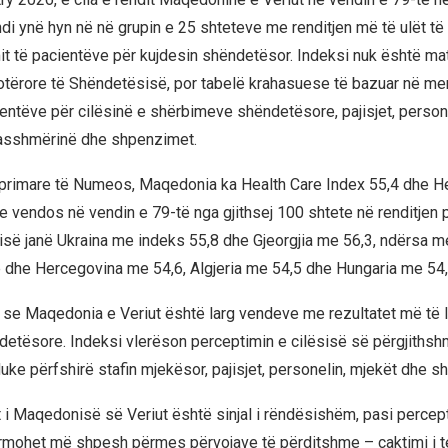
ndi ynë hyn në në grupin e 25 shteteve me renditjen më të ulët t
it të pacientëve për kujdesin shëndetësor. Indeksi nuk është mat
otërore të Shëndetësisë, por tabelë krahasuese të bazuar në m
ientëve për cilësinë e shërbimeve shëndetësore, pajisjet, persone
qasshmërinë dhe shpenzimet.
primare të Numeos, Maqedonia ka Health Care Index 55,4 dhe He
e vendos në vendin e 79-të nga gjithsej 100 shtete në renditjen p
ë janë Ukraina me indeks 55,8 dhe Gjeorgjia me 56,3, ndërsa m
ë dhe Hercegovina me 54,6, Algjeria me 54,5 dhe Hungaria me 54,
ë se Maqedonia e Veriut është larg vendeve me rezultatet më të l
detësore. Indeksi vlerëson perceptimin e cilësisë së përgjithsh
uke përfshirë stafin mjekësor, pajisjet, personelin, mjekët dhe s
t i Maqedonisë së Veriut është sinjal i rëndësishëm, pasi percept
rmohet më shpesh përmes përvojave të përditshme – caktimi i 