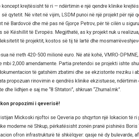
 koncept krejtësisht të ri — ndërtimin e një qendre klinike krejtës
së qytetit. Në vitet në vijim, LSDM punoi në një projekt për një q
isht në Bardovcë dhe më pas në Gjorçe Petrov, për të cilën u sigu
ë Këshillit të Evropës. Megjithatë, as ky projekt nuk u realizua,
ksitetit të projektit, kostos së tij të lartë dhe mosmarrëveshjeve
rësua në rreth 420-500 milionë euro. Në atë kohë, VMRO-DPMNE, 
 me mbi 2,000 amendamente. Partia pretendoi se projekti ishte shu
dokumentacion të gatshëm zbatimi dhe se ekzistonte rreziku i a
 ata propozuan rinovimin e qendrës klinike ekzistuese, ndërtimin
e dhe lidhjen e saj me “8 Shtatori”, shkruan “Zhurnal.mk”.
kon propozimi i qeverisë!
istijan Mickoski njoftoi se Qeveria po shqyrton një lokacion të ri
nike moderne në Shkup, përkatësisht zonën pranë pishinës Boris 
okacion ofron infrastrukturë të shkëlqyer: qasje në dy bulevarde, a