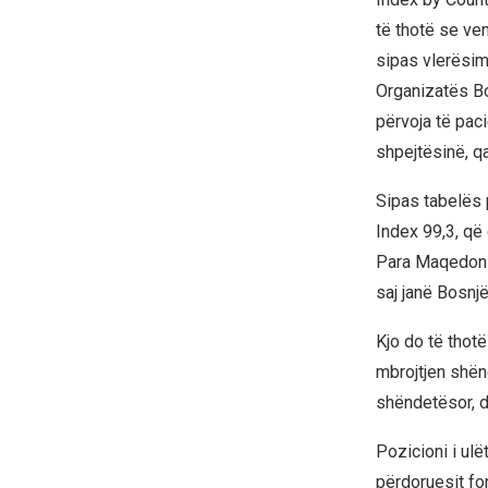
të thotë se ve
sipas vlerësim
Organizatës B
përvoja të pac
shpejtësinë, 
Sipas tabelës 
Index 99,3, që 
Para Maqedonis
saj janë Bosnj
Kjo do të thot
mbrojtjen shën
shëndetësor, d
Pozicioni i ulë
përdoruesit fo