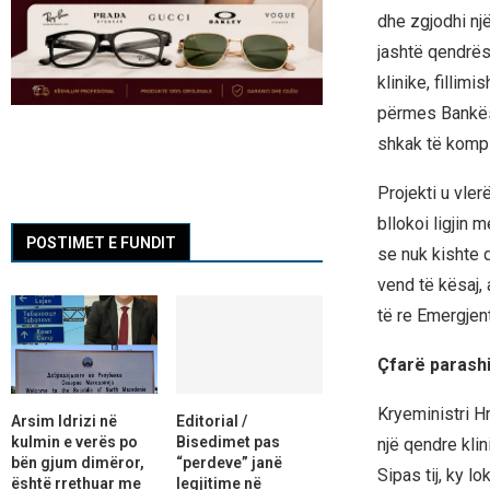
dhe zgjodhi një
jashtë qendrës 
klinike, fillim
përmes Bankës s
shkak të komple
Projekti u vle
bllokoi ligjin
POSTIMET E FUNDIT
se nuk kishte 
vend të kësaj,
të re Emergjent
Çfarë parashi
Kryeministri Hr
Arsim Idrizi në
Editorial /
kulmin e verës po
Bisedimet pas
një qendre kli
bën gjum dimëror,
“perdeve” janë
Sipas tij, ky l
është rrethuar me
legjitime në