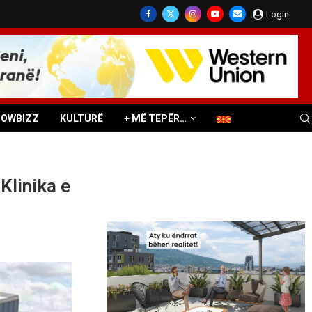
Login
HOWBIZZ
KULTURË
+ MË TEPËR…
Klinika e