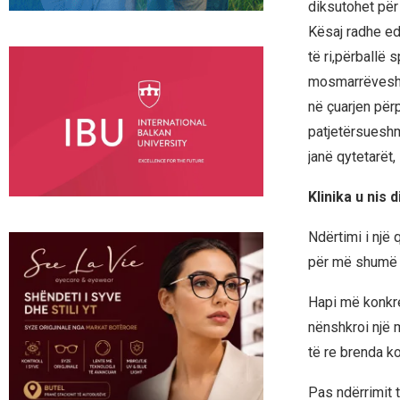
diksutohet për 
Kësaj radhe edh
të ri,përballë 
mosmarrëveshje
në çuarjen përp
patjetërsuesh
janë qytetarët,
Klinika u nis 
Ndërtimi i një 
për më shumë 
Hapi më konkr
nënshkroi një 
të re brenda k
Pas ndërrimit 