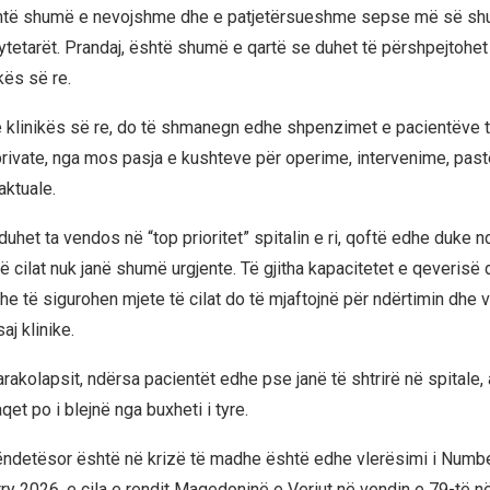
është shumë e nevojshme dhe e patjetërsueshme sepse më së sh
ytetarët. Prandaj, është shumë e qartë se duhet të përshpejtohe
ikës së re.
 klinikës së re, do të shmanegn edhe shpenzimet e pacientëve 
rivate, nga mos pasja e kushteve për operime, intervenime, pastër
aktuale.
duhet ta vendos në “top prioritet” spitalin e ri, qoftë edhe duke 
 të cilat nuk janë shumë urgjente. Të gjitha kapacitetet e qeverisë 
he të sigurohen mjete të cilat do të mjaftojnë për ndërtimin dhe 
aj klinike.
arakolapsit, ndërsa pacientët edhe pse janë të shtrirë në spitale,
laqet po i blejnë nga buxheti i tyre.
ëndetësor është në krizë të madhe është edhe vlerësimi i Numb
ry 2026, e cila e rendit Maqedoninë e Veriut në vendin e 79-të n