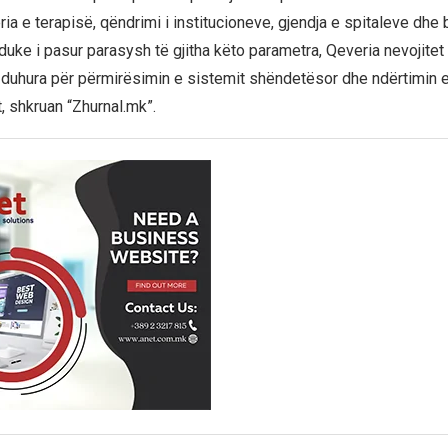
a e terapisë, qëndrimi i institucioneve, gjendja e spitaleve dhe
duke i pasur parasysh të gjitha këto parametra, Qeveria nevojitet 
duhura për përmirësimin e sistemit shëndetësor dhe ndërtimin e 
, shkruan “Zhurnal.mk”.