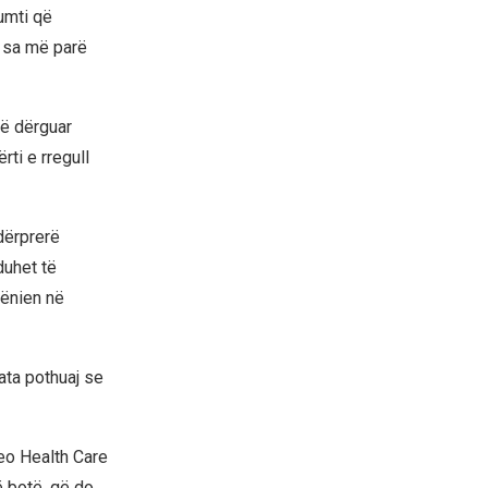
umti që
t sa më parë
të dërguar
ti e rregull
ndërprerë
duhet të
vënien në
 ata pothuaj se
eo Health Care
ë botë, që do