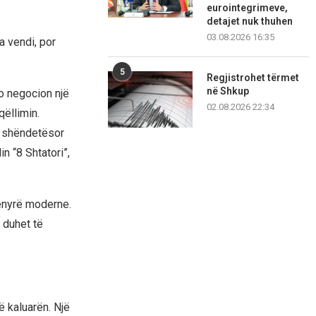
eurointegrimeve,
detajet nuk thuhen
03.08.2026 16:35
a vendi, por
5
Regjistrohet tërmet
në Shkup
o negocion një
02.08.2026 22:34
qëllimin.
si shëndetësor
in “8 Shtatori”,
mënyrë moderne.
 duhet të
ë kaluarën. Një