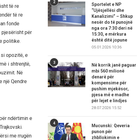
2
Sportelet e NP
isht të re
“Ujësjellësi dhe
endër të re
Kanalizimi” – Shkup
nesër do të punojnë
ruan fonde
nga ora 7:30 deri në
 pjesërisht për
15:30, e mërkura
është ditë jopune
 politike.
05.01.2026 10:36
si opozitë, e
3
më i shtrenjtë,
Në korrik janë paguar
mbi 560 milionë
buzimit. Në
denarë për
 e një Qendre
kompensime për
pushim mjekësor,
pjesa më e madhe
për lejet e lindjes
28.07.2026 15:52
 për ndërtimin e
4
Mucunski: Qeveria
Trajkovski.
punon për
fërsi me rrugën
zhbllokimin e