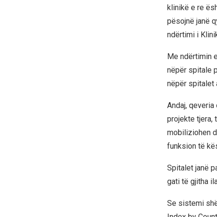
klinikë e re 
pësojnë janë q
ndërtimi i Klin
Me ndërtimin e
nëpër spitale p
nëpër spitalet 
Andaj, qeveria 
projekte tjera,
mobiliziohen d
funksion të kës
Spitalet janë p
gati të gjitha i
Se sistemi sh
Index by Count