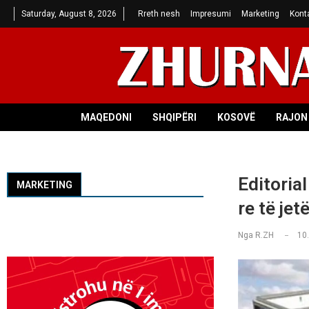
Saturday, August 8, 2026
Rreth nesh
Impresumi
Marketing
Kont
MAQEDONI
SHQIPËRI
KOSOVË
RAJON 
Editorial
MARKETING
re të jet
Nga
R.ZH
10