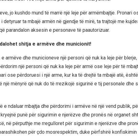
reve, jo kushdo mund të marrë një leje për armëmbajtje. Pronari o
i detyruar ta mbajë armën në gjendje të mirë, ta trajtojë me kujde
që parandalon aksesin e personave të paautorizuar.
dalohet shitja e armëve dhe municionit!
a e armëve dhe municioneve një personi që nuk ka leje për blerje,
rdorim një personi që nuk ka leje për armë ose leje për të mbajtu
nari ose përdoruesi i një arme, kur ka të drejtë ta mbajë atë, është
 një mënyrë që nuk do të rrezikojë sigurinë e tij personale dhe s
të e ndaluar mbajtja dhe përdorimi i armëve në një vend publik, p
kryejnë punë për sigurimin e njerëzve dhe pronës në organet sh
kë, në përputhje me rregulloret për sigurimin e njerëzve dhe pron
rashikohen për çdo mosrespektim, duke përfshirë konfiskimin s