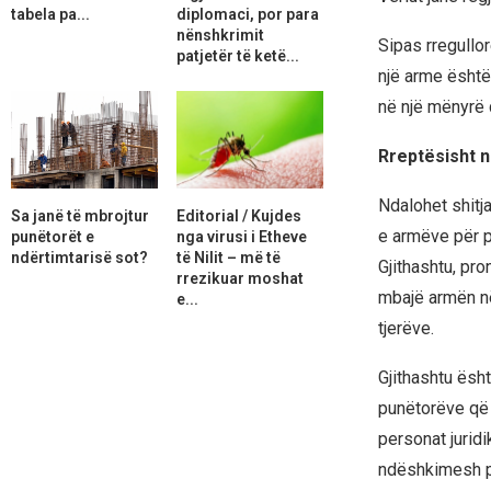
tabela pa...
diplomaci, por para
nënshkrimit
Sipas rregullo
patjetër të ketë...
një arme është 
në një mënyrë 
Rreptësisht n
Ndalohet shitj
Sa janë të mbrojtur
Editorial / Kujdes
e armëve për pë
punëtorët e
nga virusi i Etheve
ndërtimtarisë sot?
të Nilit – më të
Gjithashtu, pro
rrezikuar moshat
mbajë armën në
e...
tjerëve.
Gjithashtu ësh
punëtorëve që 
personat juridi
ndëshkimesh pa