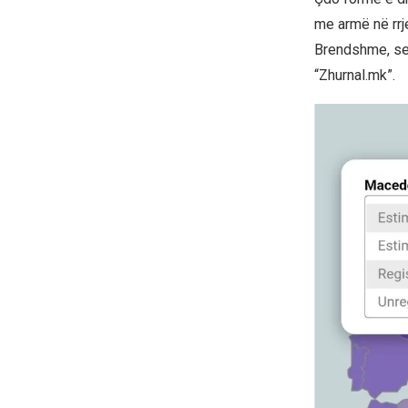
me armë në rrj
Brendshme, sep
“Zhurnal.mk”.