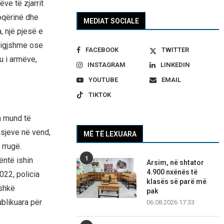
ve të zjarrit
hoqërinë dhe
MEDIAT SOCIALE
, një pjesë e
aligjshme ose
FACEBOOK
TWITTER
u i armëve,
INSTAGRAM
LINKEDIN
YOUTUBE
EMAIL
TIKTOK
h mund të
asjeve në vend,
MË TË LEXUARA
 rrugë.
1
ëntë ishin
Arsim, në shtator
4.900 nxënës të
022, policia
klasës së parë më
ushkë
pak
blikuara për
06.08.2026 17:33