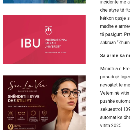
incidente me a
dhe atyre të ft
kërkon qasje se
madhe e armëve
të pasigurt. Pr
shkruan “Zhurn
Sa armë ka në
Ministria e Br
posedojë ligjë
nevojitet të m
Vetëm në vitin
pushkë automat
sekuestroi 139 
automatike dhe
vititn 2025.