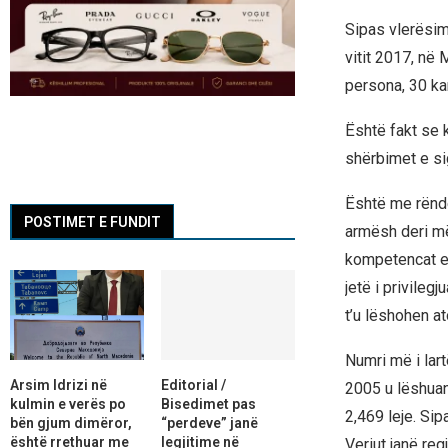
Sipas vlerësim
vitit 2017, në
persona, 30 kan
Është fakt se k
shërbimet e sig
Është me rëndë
POSTIMET E FUNDIT
armësh deri më 
kompetencat e 
jetë i privilegj
t’u lëshohen at
Numri më i lar
Arsim Idrizi në
Editorial /
2005 u lëshuan 
kulmin e verës po
Bisedimet pas
2,469 leje. Si
bën gjum dimëror,
“perdeve” janë
është rrethuar me
legjitime në
Veriut janë reg