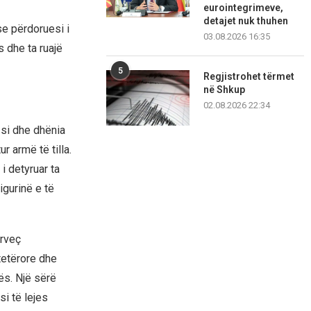
eurointegrimeve,
detajet nuk thuhen
se përdoruesi i
03.08.2026 16:35
s dhe ta ruajë
5
Regjistrohet tërmet
në Shkup
02.08.2026 22:34
 si dhe dhënia
r armë të tilla.
 i detyruar ta
igurinë e të
ërveç
tetërore dhe
ës. Një sërë
i të lejes