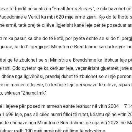
eve të fundit në analizën “Small Arms Survey”, e cila bazohet në
 Maqedoninë e Veriut ka mbi 620 mijë armë zjarri. Kjo do të thotë
ë armë, tetë prej të cilëve ligjërisht kanë leje për të poseduar ar
rim ka pasur, ka dhe do të ketë, por pyeta është se si do t’i përgj
urisë, si do t’i përgjigjet Ministria e Brendshme karshi këtyre in
si që të zbulohet se si Ministria e Brendshme ka lëshuar leje 
tani. Çdo qytetar që ka kërkuar leje, veçanërisht gjuetarët, janë
dhëna nga ligjvënësi, prandaj duhet të zbulohet se si një person 
uar në marrjen e lejeve, t’u lëshojë leje personave të cilëve, sipas l
o, shkruan “Zhurnal.mk”.
të i lejeve për posedim armësh është lëshuar në vitin 2004 – 7,14
1,698 leje, pas së cilës numri filloi të rritet, kështu që në vitin 
pas të dhënave nga Ministria e Brendshme, që nga viti 2023, në 
jistruar rreth 190 mijë armë për qëllime të ndryshme.