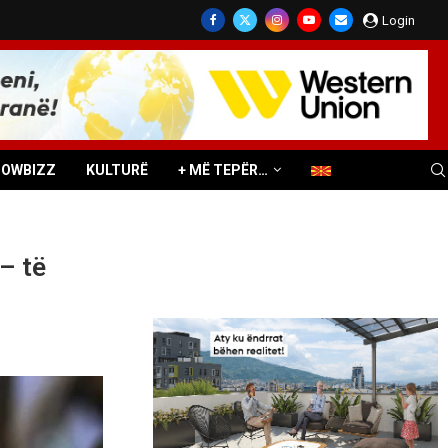
Login
HOWBIZZ
KULTURË
+ MË TEPËR…
– të