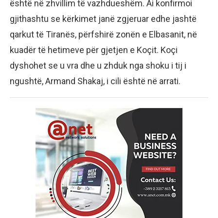
është në zhvillim të vazhdueshëm. Ai konfirmoi
gjithashtu se kërkimet janë zgjeruar edhe jashtë
qarkut të Tiranës, përfshirë zonën e Elbasanit, në
kuadër të hetimeve për gjetjen e Koçit. Koçi
dyshohet se u vra dhe u zhduk nga shoku i tij i
ngushtë, Armand Shakaj, i cili është në arrati.