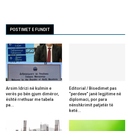
POSTIMET E FUNDIT
Arsim Idrizi në kulmin e
Editorial / Bisedimet pas
verës po bën gjum dimëror,
“perdeve” janë legjitime në
është rrethuar me tabela
diplomaci, por para
pa...
nënshkrimit patjetër të
ketë...