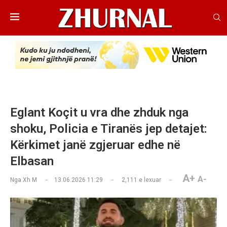
Eglant Koçit u vra dhe zhduk nga
shoku, Policia e Tiranës jep detajet:
Kërkimet janë zgjeruar edhe në
Elbasan
A+
A-
Nga
Xh M
13.06.2026 11:29
2,111
e lexuar