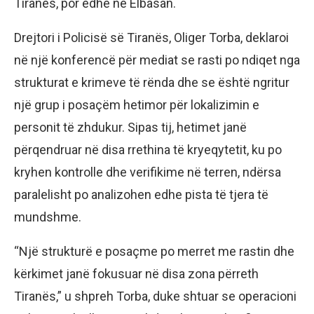
Tiranës, por edhe në Elbasan.
Drejtori i Policisë së Tiranës, Oliger Torba, deklaroi
në një konferencë për mediat se rasti po ndiqet nga
strukturat e krimeve të rënda dhe se është ngritur
një grup i posaçëm hetimor për lokalizimin e
personit të zhdukur. Sipas tij, hetimet janë
përqendruar në disa rrethina të kryeqytetit, ku po
kryhen kontrolle dhe verifikime në terren, ndërsa
paralelisht po analizohen edhe pista të tjera të
mundshme.
“Një strukturë e posaçme po merret me rastin dhe
kërkimet janë fokusuar në disa zona përreth
Tiranës,” u shpreh Torba, duke shtuar se operacioni