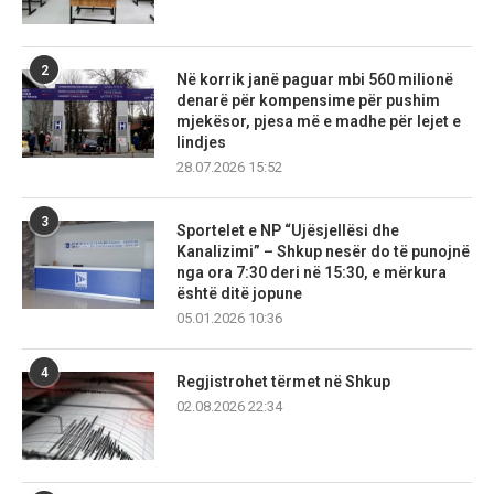
2
Në korrik janë paguar mbi 560 milionë
denarë për kompensime për pushim
mjekësor, pjesa më e madhe për lejet e
lindjes
28.07.2026 15:52
3
Sportelet e NP “Ujësjellësi dhe
Kanalizimi” – Shkup nesër do të punojnë
nga ora 7:30 deri në 15:30, e mërkura
është ditë jopune
05.01.2026 10:36
4
Regjistrohet tërmet në Shkup
02.08.2026 22:34