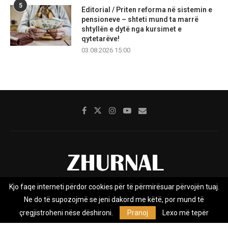
5
Editorial / Priten reforma në sistemin e
pensioneve – shteti mund ta marrë
shtyllën e dytë nga kursimet e
qytetarëve!
03.08.2026 15:00
Kjo faqe interneti përdor cookies për të përmirësuar përvojën tuaj.
Rreth nesh
Impresumi
Marketing
Kontakt
Ne do të supozojmë se jeni dakord me këtë, por mund të
Privacy Policy
çregjistroheni nëse dëshironi.
Pranoj
Lexo më tepër
Zhurnal.mk është Agjenci e Lajmeve e pavarur, e themeluar në vitin