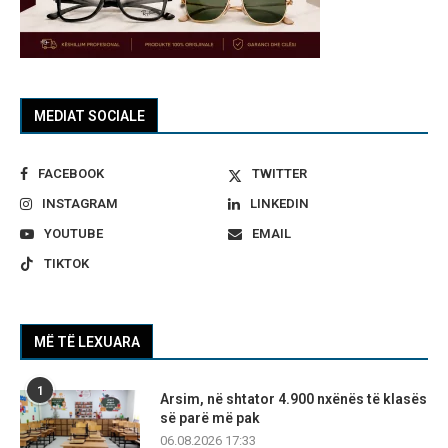
MEDIAT SOCIALE
FACEBOOK
TWITTER
INSTAGRAM
LINKEDIN
YOUTUBE
EMAIL
TIKTOK
MË TË LEXUARA
1
Arsim, në shtator 4.900 nxënës të klasës
së parë më pak
06.08.2026 17:33