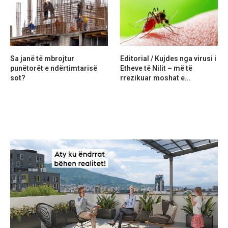
Sa janë të mbrojtur
Editorial / Kujdes nga virusi i
punëtorët e ndërtimtarisë
Etheve të Nilit – më të
sot?
rrezikuar moshat e...