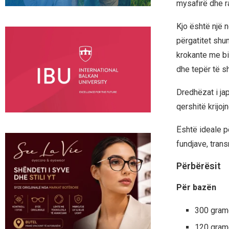
mysafirë dhe r
Kjo është një n
përgatitet shu
krokante me bi
dhe tepër të s
Dredhëzat i jap
qershitë krijoj
Është ideale p
fundjave, trans
Përbërësit
Për bazën
300 gramë
120 gramë