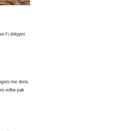
e t’i shtypni
ëngoni me dorë,
oni edhe pak