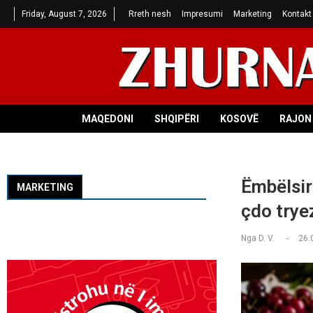
Friday, August 7, 2026
Rreth nesh
Impresumi
Marketing
Kontakt
MAQEDONI
SHQIPËRI
KOSOVË
RAJON 
Ëmbëlsir
MARKETING
çdo trye
Nga
D. V.
26.