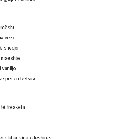
umësht
ha veze
ë sheqer
 niseshte
i vanilje
kë për ëmbëlsira
të freskëta
r pluhur sipas dëshirës