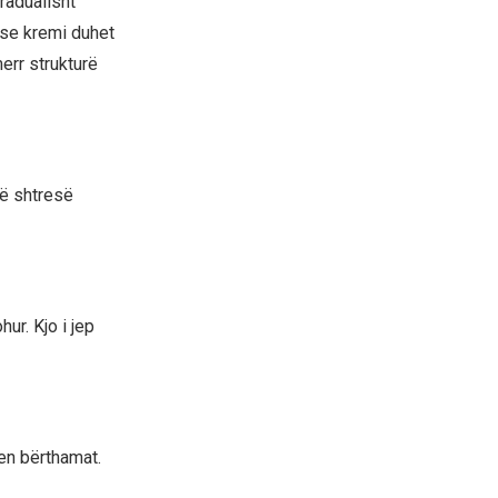
radualisht
se kremi duhet
err strukturë
jë shtresë
ur. Kjo i jep
qen bërthamat.