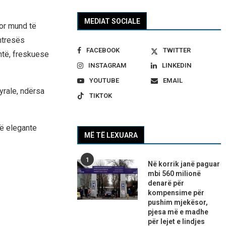
MEDIAT SOCIALE
por mund të
htresës
FACEBOOK
TWITTER
ehtë, freskuese
INSTAGRAM
LINKEDIN
YOUTUBE
EMAIL
yrale, ndërsa
TIKTOK
rë elegante
MË TË LEXUARA
1
Në korrik janë paguar
mbi 560 milionë
denarë për
kompensime për
pushim mjekësor,
pjesa më e madhe
për lejet e lindjes