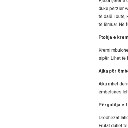
Pjesa tjetër e
duke përzier v
të dalë i butë,
të lëmuar. Në f
Ftohja e krem
Kremi mbulohet
sipër. Lihet të 
Ajka për ëmbë
Ajka rrihet de
ëmbëlsirës leh
Përgatitja e 
Dredhëzat lahe
Frutat duhet të