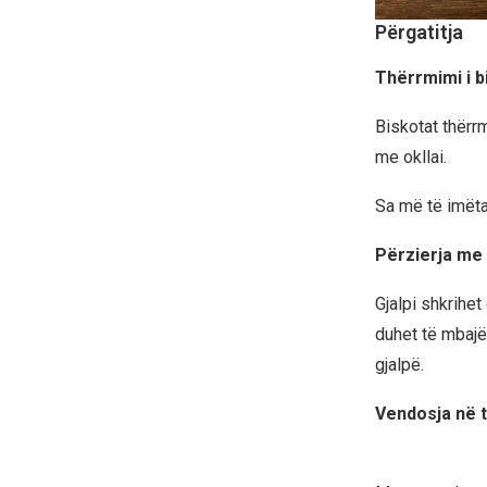
Përgatitja
Thërrmimi i 
Biskotat thërr
me okllai.
Sa më të imëta
Përzierja me 
Gjalpi shkrihe
duhet të mbajë
gjalpë.
Vendosja në 