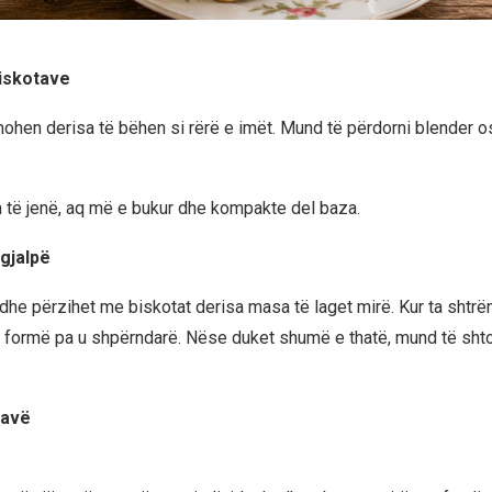
biskotave
mohen derisa të bëhen si rërë e imët. Mund të përdorni blender os
 të jenë, aq më e bukur dhe kompakte del baza.
gjalpë
t dhe përzihet me biskotat derisa masa të laget mirë. Kur ta shtr
 formë pa u shpërndarë. Nëse duket shumë e thatë, mund të sht
tavë