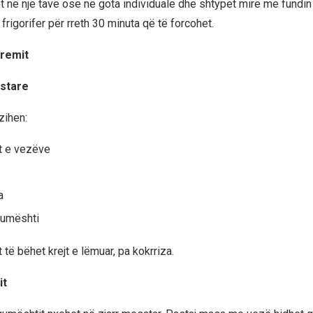
në një tavë ose në gota individuale dhe shtypet mirë me fundin 
 frigorifer për rreth 30 minuta që të forcohet.
kremit
estare
zihen:
t e vezëve
a
qumështi
 të bëhet krejt e lëmuar, pa kokrriza.
it