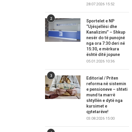
28.07.2026 15:52
2
Sportelet e NP
“Ujësjellësi dhe
Kanalizimi” – Shkup
nesër do të punojnë
nga ora 7:30 deri në
15:30, e mërkura
është ditë jopune
05.01.2026 10:36
3
Editorial / Priten
reforma në sistemin
e pensioneve – shteti
mund ta marrë
shtyllën e dytë nga
kursimet e
qytetarëve!
03.08.2026 15:00