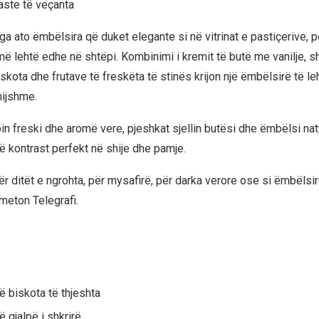
aste të veçanta
ga ato ëmbëlsira që duket elegante si në vitrinat e pastiçerive, 
më lehtë edhe në shtëpi. Kombinimi i kremit të butë me vanilje, s
skota dhe frutave të freskëta të stinës krijon një ëmbëlsirë të l
hijshme.
in freski dhe aromë vere, pjeshkat sjellin butësi dhe ëmbëlsi nat
në kontrast perfekt në shije dhe pamje.
ër ditët e ngrohta, për mysafirë, për darka verore ose si ëmbëlsi
meton Telegrafi.
 biskota të thjeshta
 gjalpë i shkrirë