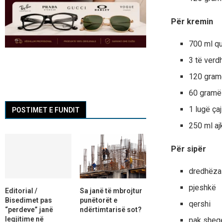
Për kremin
700 ml q
3 të verd
120 gram
60 gramë
1 lugë çaj
POSTIMET E FUNDIT
250 ml aj
Për sipër
dredhëza 
pjeshkë
Editorial /
Sa janë të mbrojtur
Bisedimet pas
punëtorët e
qershi
“perdeve” janë
ndërtimtarisë sot?
legjitime në
pak sheqe