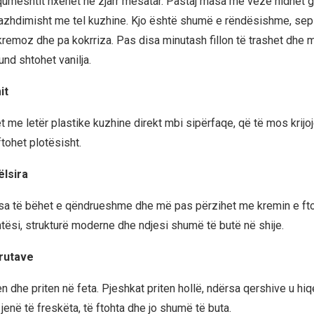
 qumështit nxehet në zjarr mesatar. Pastaj masa me vezë hidhet g
azhdimisht me tel kuzhine. Kjo është shumë e rëndësishme, sep
 kremoz dhe pa kokrriza. Pas disa minutash fillon të trashet dhe m
und shtohet vanilja.
it
 me letër plastike kuzhine direkt mbi sipërfaqe, që të mos krijo
ftohet plotësisht.
lsira
risa të bëhet e qëndrueshme dhe më pas përzihet me kremin e ftoh
tësi, strukturë moderne dhe ndjesi shumë të butë në shije.
frutave
n dhe priten në feta. Pjeshkat priten hollë, ndërsa qershive u hi
 jenë të freskëta, të ftohta dhe jo shumë të buta.