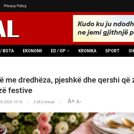
Privacy Policy
/ BOTA
EKONOMI
ED / OP
KRONIKA
SPORT
S
ë me dredhëza, pjeshkë dhe qershi që
zë festive
A+
A-
05.2026 10:16
3.2K
e lexuar