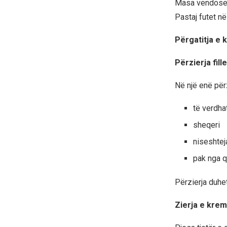
Masa vendoset 
Pastaj futet në
Përgatitja e 
Përzierja fill
Në një enë për
të verdha
sheqeri
niseshtej
pak nga 
Përzierja duhet
Zierja e krem