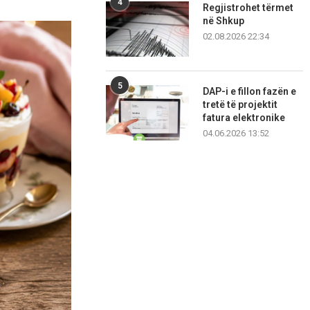
4
Regjistrohet tërmet
në Shkup
02.08.2026 22:34
5
DAP-i e fillon fazën e
tretë të projektit
fatura elektronike
04.06.2026 13:52