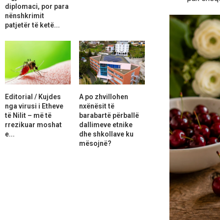
diplomaci, por para
nënshkrimit
patjetër të ketë...
Editorial / Kujdes
A po zhvillohen
nga virusi i Etheve
nxënësit të
të Nilit – më të
barabartë përballë
rrezikuar moshat
dallimeve etnike
e...
dhe shkollave ku
mësojnë?