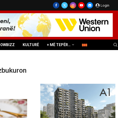
Login
HOWBIZZ
KULTURË
+ MË TEPËR…
 zbukuron