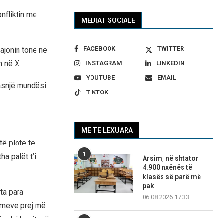
nfliktin me
MEDIAT SOCIALE
FACEBOOK
TWITTER
ajonin tonë në
n në X.
INSTAGRAM
LINKEDIN
YOUTUBE
EMAIL
 asnjë mundësi
TIKTOK
MË TË LEXUARA
ë plotë të
1
a palët t’i
Arsim, në shtator
4.900 nxënës të
klasës së parë më
pak
ta para
06.08.2026 17:33
ftimeve prej më