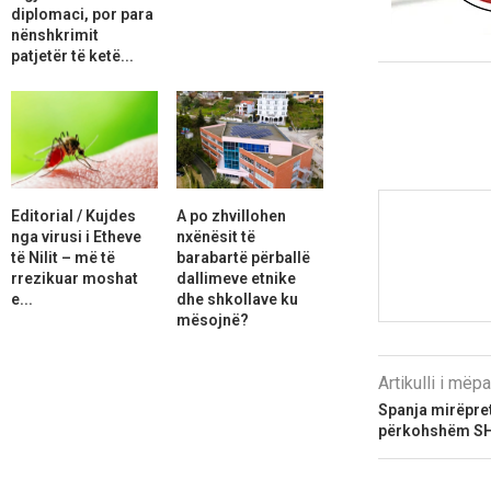
diplomaci, por para
nënshkrimit
patjetër të ketë...
Editorial / Kujdes
A po zhvillohen
nga virusi i Etheve
nxënësit të
të Nilit – më të
barabartë përballë
rrezikuar moshat
dallimeve etnike
e...
dhe shkollave ku
mësojnë?
Artikulli i më
Spanja mirëpre
përkohshëm SH