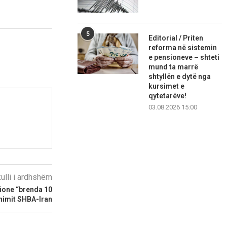
5
Editorial / Priten
reforma në sistemin
e pensioneve – shteti
mund ta marrë
shtyllën e dytë nga
kursimet e
qytetarëve!
03.08.2026 15:00
kulli i ardhshëm
cione “brenda 10
himit SHBA-Iran