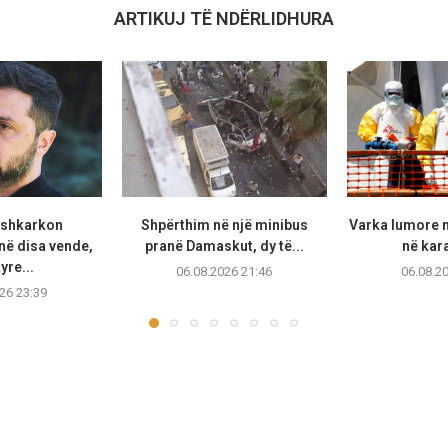
ARTIKUJ TË NDËRLIDHURA
 shkarkon
Shpërthim në një minibus
Varka lumore 
ë disa vende,
pranë Damaskut, dy të...
në kara
yre...
06.08.2026 21:46
06.08.2
26 23:39