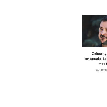
Zelensky
ambasadorët n
mes t
06.08.20