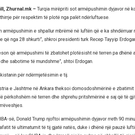
ill, Zhurnal.mk –
Turqia mirëpriti sot armëpushimin dyjavor në ko
 thirrje për respektim të plotë nga palët ndërluftuese.
 armëpushimin e shpallur mbrëmë në luftën që e ka shndërruar r
je që nga 28 shkurti”, shkroi presidenti turk Recep Tayyip Erdoga
eson që armëpushimi të zbatohet plotësisht në terren pa dhënë
 dhe sabotime të mundshme”, shtoi Erdogan.
istanin për ndërmjetësimin e tij.
stria e Jashtme në Ankara theksoi domosdoshmërinë e zbatimit t
ë përkohshëm në terren dhe shprehu pritshmërinë e saj që të gjith
rëveshjes.
HBA-së, Donald Trump njoftoi armëpushimin dyjavor rreth 90 minu
afatit të ultimatumit të tij gjatë natës, duke i dhënë një pauzë lu