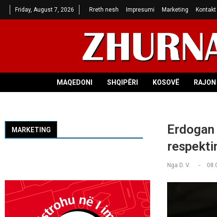
Friday, August 7, 2026
Rreth nesh
Impresumi
Marketing
Kontakt
MAQEDONI
SHQIPËRI
KOSOVË
RAJON 
Erdogan 
MARKETING
respektim
Nga
D. V.
08.