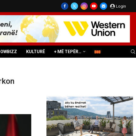
Login
HOWBIZZ
KULTURË
+ MË TEPËR…
rkon