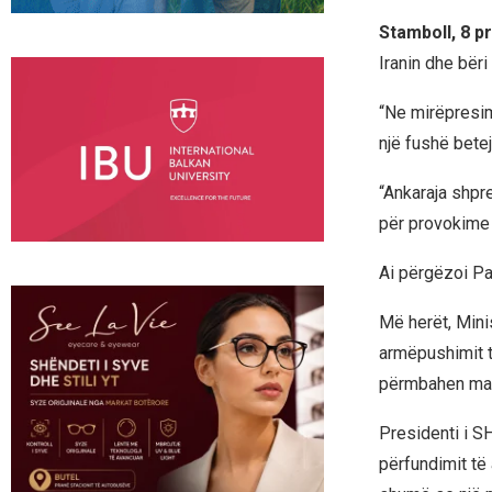
Stamboll, 8 pr
Iranin dhe bëri
“Ne mirëpresim
një fushë bete
“Ankaraja shpr
për provokime
Ai përgëzoi Pak
Më herët, Mini
armëpushimit t
përmbahen mar
Presidenti i S
përfundimit të 