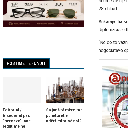
shumë se një m
28 shkurt.
Ankaraja tha s
diplomacisë dh
“Ne do të vaz
negociatave që
POSTIMET E FUNDIT
Editorial /
Sa janë të mbrojtur
Bisedimet pas
punëtorët e
“perdeve” janë
ndërtimtarisë sot?
legjitime në