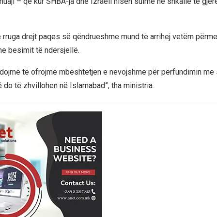
uaji – që kur SHBA-ja dhe Izraeli nisën sulme në shkallë të gjerë
e rruga drejt paqes së qëndrueshme mund të arrihej vetëm përme
e besimit të ndërsjellë.
hdojmë të ofrojmë mbështetjen e nevojshme për përfundimin me
 do të zhvillohen në Islamabad”, tha ministria.