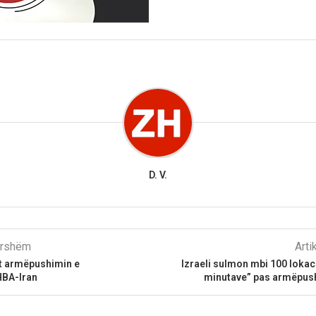
D. V.
parshëm
Arti
t armëpushimin e
Izraeli sulmon mbi 100 loka
BA-Iran
minutave” pas armëpus