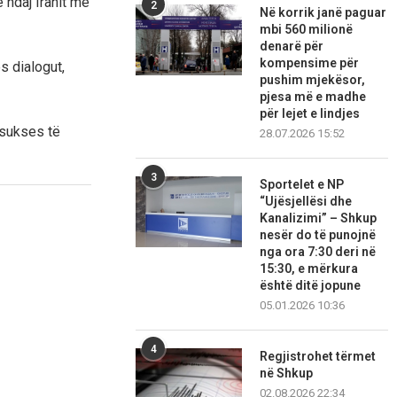
 ndaj Iranit më
2
Në korrik janë paguar
mbi 560 milionë
denarë për
kompensime për
s dialogut,
pushim mjekësor,
pjesa më e madhe
për lejet e lindjes
 sukses të
28.07.2026 15:52
3
Sportelet e NP
“Ujësjellësi dhe
Kanalizimi” – Shkup
nesër do të punojnë
nga ora 7:30 deri në
15:30, e mërkura
është ditë jopune
05.01.2026 10:36
4
Regjistrohet tërmet
në Shkup
02.08.2026 22:34