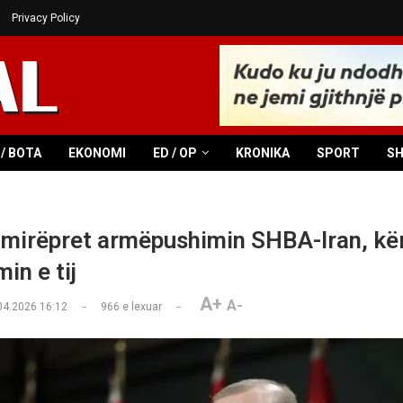
Privacy Policy
/ BOTA
EKONOMI
ED / OP
KRONIKA
SPORT
S
mirëpret armëpushimin SHBA-Iran, kë
in e tij
A+
A-
04.2026 16:12
966
e lexuar