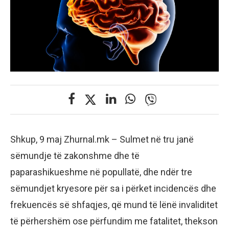
Shkup, 9 maj Zhurnal.mk – Sulmet në tru janë
sëmundje të zakonshme dhe të
paparashikueshme në popullatë, dhe ndër tre
sëmundjet kryesore për sa i përket incidencës dhe
frekuencës së shfaqjes, që mund të lënë invaliditet
të përhershëm ose përfundim me fatalitet, thekson