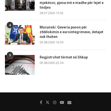
mjekësor, pjesa më e madhe për lejet e
lindjes
28.07.2026 15:52
4
Mucunski: Qeveria punon për
zhbllokimin e eurointegrimeve, detajet
nuk thuhen
03.08.2026 16:35
5
Regjistrohet tërmet në Shkup
02.08.2026 22:34