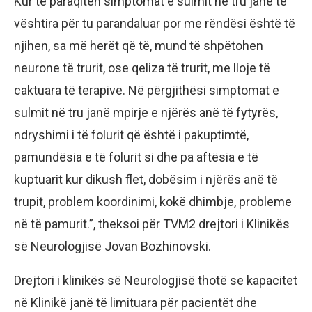
Kur të paraqiten simptomat e sulmit në tru janë të
vështira për tu parandaluar por me rëndësi është të
njihen, sa më herët që të, mund të shpëtohen
neurone të trurit, ose qeliza të trurit, me lloje të
caktuara të terapive. Në përgjithësi simptomat e
sulmit në tru janë mpirje e njërës anë të fytyrës,
ndryshimi i të folurit që është i pakuptimtë,
pamundësia e të folurit si dhe pa aftësia e të
kuptuarit kur dikush flet, dobësim i njërës anë të
trupit, problem koordinimi, kokë dhimbje, probleme
në të pamurit.”, theksoi për TVM2 drejtori i Klinikës
së Neurologjisë Jovan Bozhinovski.
Drejtori i klinikës së Neurologjisë thotë se kapacitet
në Klinikë janë të limituara për pacientët dhe