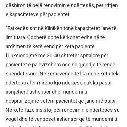
dëshiron të bëjë renovimin e ndërtesës, për rritjen
e kapaciteteve për pacientët.
“Fatkeqësisht në Klinikën tonë kapacitetet janë të
limituara. Çdoherë do të kërkohet edhe në të
ardhmen të ketë vend për këta pacientë,
funksionojmë me 30-40 shtretër spitalorë për
pacientët e palëvizshëm ose në gjendje të rëndë
shëndetësore. Ne kemi vende të lira edhe këtu tek
ndërtesa afër mirëpo kjo ndërtesë nuk ka pasur
asnjëherë ashensor dhe mundemi ti
hospitalizojmë vetëm pacientët që janë më stabil.
Në këtë fazë insistoj për renovimin e ndërtesës së
vogël dhe të vendoset ashensor që të mundemi ti