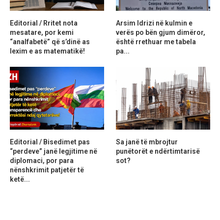
Editorial / Rritet nota
Arsim Idrizi në kulmin e
mesatare, por kemi
verës po bën gjum dimëror,
“analfabetë” që s’dinë as
është rrethuar me tabela
lexim e as matematikë!
pa...
Editorial / Bisedimet pas
Sa janë të mbrojtur
“perdeve” janë legjitime në
punëtorët e ndërtimtarisë
diplomaci, por para
sot?
nënshkrimit patjetër të
ketë...