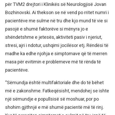
për TVM2 drejtori i Klinikës së Neurologjisë Jovan
Bozhinovski. Ai thekson se në vend po rritet numri i
pacientëve me sulme në tru dhe kjo mund të vie si
pasojë e shumë faktorëve si mënyra jo e
shëndetshme e jetesës, aktiviteti pasiv i njeriut,
stresi, ajri i ndotur, ushqimi jocilësor etj. Rëndësi të
madhe ka edhe njohja e simptomave që të merren
masa për evitimin e problemeve më të rënda të
pacientëve.
“Sëmundja është multifaktoriale dhe do të bëhet
më e zakonshme. Fatkeqësisht, mendohej se ishte
një sëmundje e popullsisë së moshuar, por po
shohim gjithnjë e më shumë pacientë më të rinj.