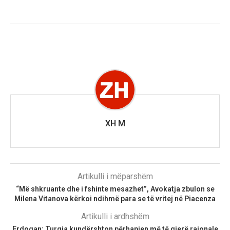
XH M
Artikulli i mëparshëm
“Më shkruante dhe i fshinte mesazhet”, Avokatja zbulon se
Milena Vitanova kërkoi ndihmë para se të vritej në Piacenza
Artikulli i ardhshëm
Erdogan: Turqia kundërshton përhapjen më të gjerë rajonale