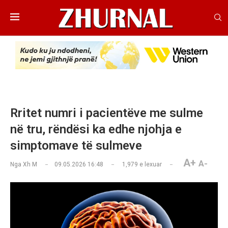
Rritet numri i pacientëve me sulme
në tru, rëndësi ka edhe njohja e
simptomave të sulmeve
A+
A-
Nga
Xh M
09.05.2026 16:48
1,979
e lexuar