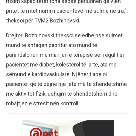
rrisim kapacitetet tona sepse periudhën që vjen
pritet të rritet numri i pacientëve me sulme në tru.”,
theksoi për TVM2 Bozhinovski.
Drejtori Bozhinovski theksoi se edhe pse sulmet
mund të shfaqen papritur ato mund të
parandalohen me marrjen e terapisë së rregullt si
pacientët me diabet, kolesterol të lartë, ata me
sëmundje kardiovaskulare. Njëherit apeloi
pacientët që të bëjnë një jetë më të shëndetshme
me aktivitet fizik, ushqim të shëndetshëm dhe
mbajtjen e stresit nën kontroll.