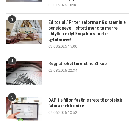
05.01.2026 10:36
3
Editorial / Priten reforma në sistemin e
pensioneve – shteti mund ta marrë
shtyllën e dytë nga kursimet e
qytetarëve!
03.08.2026 15:00
4
Regjistrohet tërmet në Shkup
02.08.2026 22:34
5
DAP-i e fillon fazën e tretë të projektit
fatura elektronike
04.06.2026 13:52