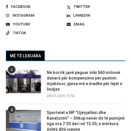
FACEBOOK
TWITTER
INSTAGRAM
LINKEDIN
YOUTUBE
EMAIL
TIKTOK
MË TË LEXUARA
1
Në korrik janë paguar mbi 560 milionë
denarë për kompensime për pushim
mjekësor, pjesa më e madhe për lejet e
lindjes
28.07.2026 15:52
2
Sportelet e NP “Ujësjellësi dhe
Kanalizimi” – Shkup nesër do të punojnë
nga ora 7:30 deri në 15:30, e mërkura
është ditë jopune