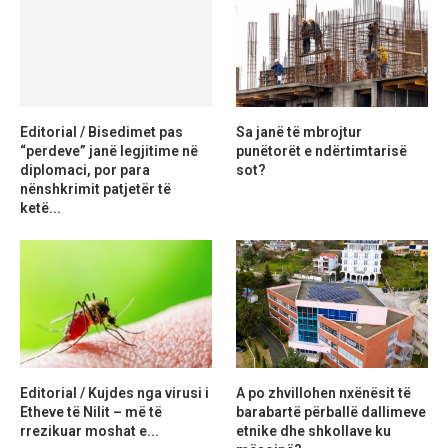
Editorial / Bisedimet pas
Sa janë të mbrojtur
“perdeve” janë legjitime në
punëtorët e ndërtimtarisë
diplomaci, por para
sot?
nënshkrimit patjetër të
ketë...
Editorial / Kujdes nga virusi i
A po zhvillohen nxënësit të
Etheve të Nilit – më të
barabartë përballë dallimeve
rrezikuar moshat e...
etnike dhe shkollave ku