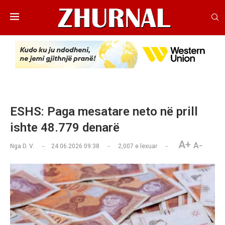
ESHS: Paga mesatare neto në prill
ishte 48.779 denarë
A+
A-
Nga
D. V.
24.06.2026 09:38
2,007
e lexuar