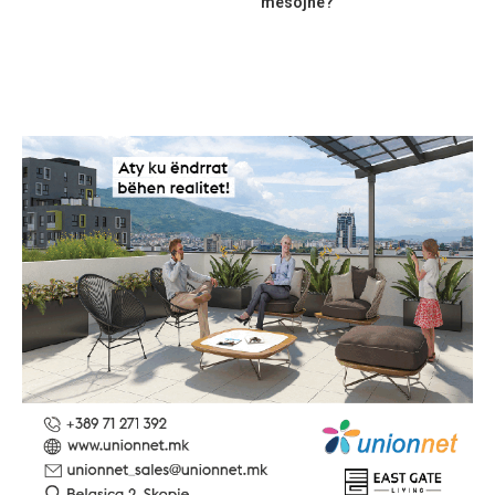
mësojnë?