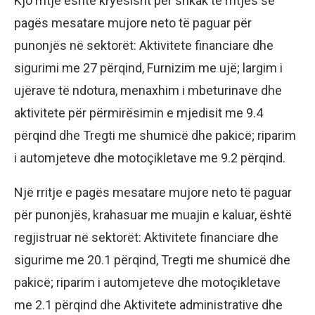
Kjo rritje është kryesisht për shkak të rritjes së
pagës mesatare mujore neto të paguar për
punonjës në sektorët: Aktivitete financiare dhe
sigurimi me 27 përqind, Furnizim me ujë; largim i
ujërave të ndotura, menaxhim i mbeturinave dhe
aktivitete për përmirësimin e mjedisit me 9.4
përqind dhe Tregti me shumicë dhe pakicë; riparim
i automjeteve dhe motoçikletave me 9.2 përqind.
Një rritje e pagës mesatare mujore neto të paguar
për punonjës, krahasuar me muajin e kaluar, është
regjistruar në sektorët: Aktivitete financiare dhe
sigurime me 20.1 përqind, Tregti me shumicë dhe
pakicë; riparim i automjeteve dhe motoçikletave
me 2.1 përqind dhe Aktivitete administrative dhe