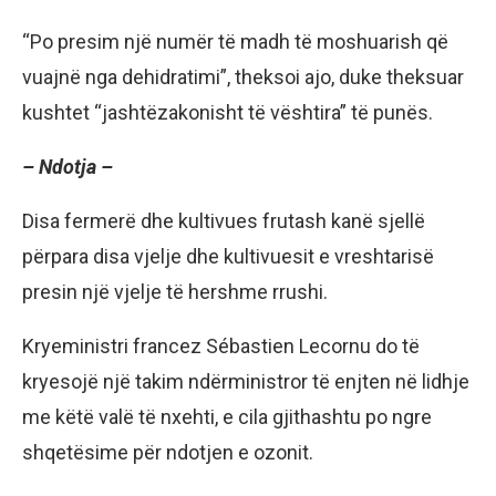
“Po presim një numër të madh të moshuarish që
vuajnë nga dehidratimi”, theksoi ajo, duke theksuar
kushtet “jashtëzakonisht të vështira” të punës.
– Ndotja –
Disa fermerë dhe kultivues frutash kanë sjellë
përpara disa vjelje dhe kultivuesit e vreshtarisë
presin një vjelje të hershme rrushi.
Kryeministri francez Sébastien Lecornu do të
kryesojë një takim ndërministror të enjten në lidhje
me këtë valë të nxehti, e cila gjithashtu po ngre
shqetësime për ndotjen e ozonit.