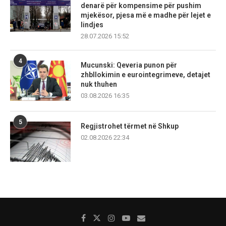
denarë për kompensime për pushim
mjekësor, pjesa më e madhe për lejet e
lindjes
28.07.2026 15:52
4
Mucunski: Qeveria punon për
zhbllokimin e eurointegrimeve, detajet
nuk thuhen
03.08.2026 16:35
5
Regjistrohet tërmet në Shkup
02.08.2026 22:34