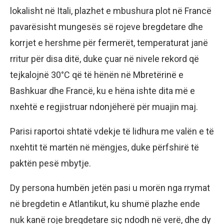
lokalisht në Itali, plazhet e mbushura plot në Francë
pavarësisht mungesës së rojeve bregdetare dhe
korrjet e hershme për fermerët, temperaturat janë
rritur për disa ditë, duke çuar në nivele rekord që
tejkalojnë 30°C që të hënën në Mbretërinë e
Bashkuar dhe Francë, ku e hëna ishte dita më e
nxehtë e regjistruar ndonjëherë për muajin maj.
Parisi raportoi shtatë vdekje të lidhura me valën e të
nxehtit të martën në mëngjes, duke përfshirë të
paktën pesë mbytje.
Dy persona humbën jetën pasi u morën nga rrymat
në bregdetin e Atlantikut, ku shumë plazhe ende
nuk kanë roje bregdetare siç ndodh në verë, dhe dy