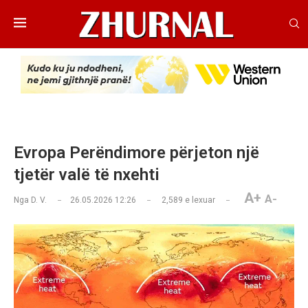
Evropa Perëndimore përjeton një
tjetër valë të nxehti
A+
A-
Nga
D. V.
26.05.2026 12:26
2,589
e lexuar