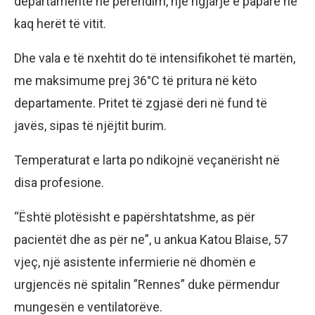
departamente në perëndim, një ngjarje e paparë në
kaq herët të vitit.
Dhe vala e të nxehtit do të intensifikohet të martën,
me maksimume prej 36°C të pritura në këto
departamente. Pritet të zgjasë deri në fund të
javës, sipas të njëjtit burim.
Temperaturat e larta po ndikojnë veçanërisht në
disa profesione.
“Është plotësisht e papërshtatshme, as për
pacientët dhe as për ne”, u ankua Katou Blaise, 57
vjeç, një asistente infermierie në dhomën e
urgjencës në spitalin ”Rennes” duke përmendur
mungesën e ventilatorëve.