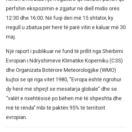
përfshin ekspozimin e zgjatur në diell midis orës
12:30 dhe 16:00. Në fuqi deri më 15 shtator, ky
rregull u zbatua për herë të parë vitin e kaluar më 30
maj.
Një raport i publikuar në fund të prillit nga Shërbimi
Evropian i Ndryshimeve Klimatike Koperniku (C3S)
dhe Organizata Botërore Meteorologjike (WMO)
kujtoi se që nga vitet 1980, “Evropa është ngrohur
dy herë më shpejt se mesatarja globale” dhe se
“valët e nxehtësisë po bëhen më të shpeshta dhe
më të rënda” mbi të paktën 95% të territorit
evropian.