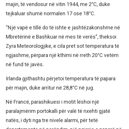
majin, të vendosur në vitin 1944, me 2°C, duke
tejkaluar shumë normalen 17 ose 18°C.
“Një vapë e tillë do të ishte e jashtëzakonshme në
Mbretërinë e Bashkuar në mes të verës”, theksoi
Zyra Meteorologjike, e cila pret sot temperatura të
ngjashme, përpara një kthimi në rreth 20°C vetëm
në fund të javës.
Irlanda gjithashtu përjetoi temperatura të papara
për majin, duke arritur në 28,8°C në jug.
Në Francë, parashikuesi i motit lëshoi ​​një
paralajmërim portokalli për valë të nxehti gjatë
natës, i dyti nga tre nivele alarmi, për tetë