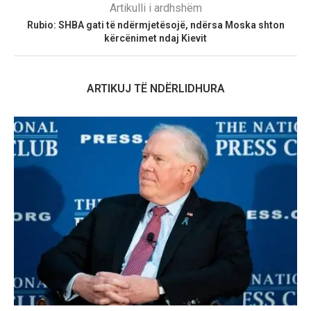
Artikulli i ardhshëm
Rubio: SHBA gati të ndërmjetësojë, ndërsa Moska shton
kërcënimet ndaj Kievit
ARTIKUJ TË NDËRLIDHURA