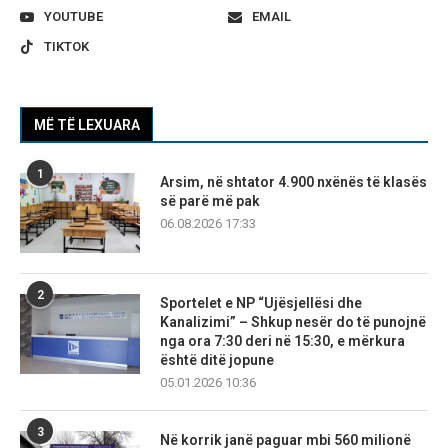
YOUTUBE
EMAIL
TIKTOK
MË TË LEXUARA
1
Arsim, në shtator 4.900 nxënës të klasës
së parë më pak
06.08.2026 17:33
2
Sportelet e NP “Ujësjellësi dhe
Kanalizimi” – Shkup nesër do të punojnë
nga ora 7:30 deri në 15:30, e mërkura
është ditë jopune
05.01.2026 10:36
3
Në korrik janë paguar mbi 560 milionë