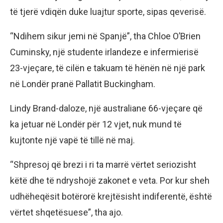
të tjerë vdiqën duke luajtur sporte, sipas qeverisë.
“Ndihem sikur jemi në Spanjë”, tha Chloe O’Brien
Cuminsky, një studente irlandeze e infermierisë
23-vjeçare, të cilën e takuam të hënën në një park
në Londër pranë Pallatit Buckingham.
Lindy Brand-daloze, një australiane 66-vjeçare që
ka jetuar në Londër për 12 vjet, nuk mund të
kujtonte një vapë të tillë në maj.
“Shpresoj që brezi i ri ta marrë vërtet seriozisht
këtë dhe të ndryshojë zakonet e veta. Por kur sheh
udhëheqësit botërorë krejtësisht indiferentë, është
vërtet shqetësuese”, tha ajo.