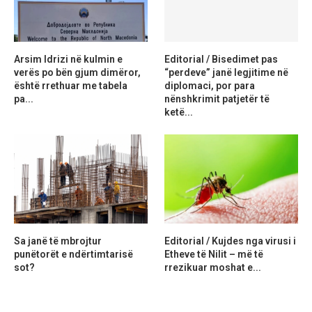
Arsim Idrizi në kulmin e
Editorial / Bisedimet pas
verës po bën gjum dimëror,
“perdeve” janë legjitime në
është rrethuar me tabela
diplomaci, por para
pa...
nënshkrimit patjetër të
ketë...
Sa janë të mbrojtur
Editorial / Kujdes nga virusi i
punëtorët e ndërtimtarisë
Etheve të Nilit – më të
sot?
rrezikuar moshat e...