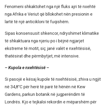
Fenomeni shkaktohet nga një fluks ajri të nxehtë
nga Afrika e Veriut që bllokohet nën presionin e
lartë të një anticikloni të fuqishëm.
Sipas konsensusit shkencor, ndryshimet klimatike
të shkaktuara nga njeriu po i bëjnë ngjarjet
ekstreme të motit, siç janë valët e nxehtësisë,
thatësirat dhe përmbytjet, më intensive.
– Kupola e nxehtësisë –
Si pasojë e kësaj kupole të nxehtësisë, zhiva u ngjit
në 34,8°C për herë të parë të hënën në Kew
Gardens, parkun botanik në jugperëndim të
Londrës. Kjo e tejkaloi rekordin e mëparshëm për