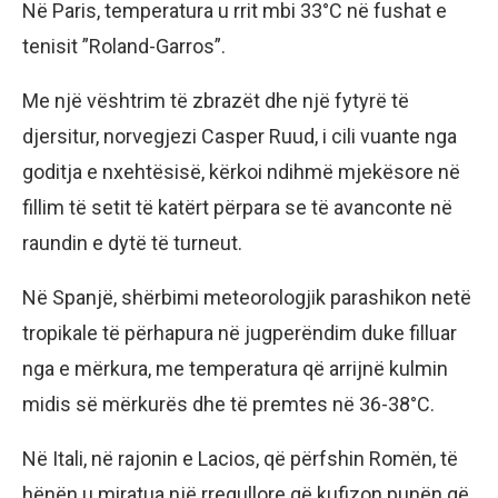
Në Paris, temperatura u rrit mbi 33°C në fushat e
tenisit ”Roland-Garros”.
Me një vështrim të zbrazët dhe një fytyrë të
djersitur, norvegjezi Casper Ruud, i cili vuante nga
goditja e nxehtësisë, kërkoi ndihmë mjekësore në
fillim të setit të katërt përpara se të avanconte në
raundin e dytë të turneut.
Në Spanjë, shërbimi meteorologjik parashikon netë
tropikale të përhapura në jugperëndim duke filluar
nga e mërkura, me temperatura që arrijnë kulmin
midis së mërkurës dhe të premtes në 36-38°C.
Në Itali, në rajonin e Lacios, që përfshin Romën, të
hënën u miratua një rregullore që kufizon punën që