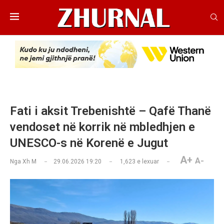
Fati i aksit Trebenishtë – Qafë Thanë
vendoset në korrik në mbledhjen e
UNESCO-s në Korenë e Jugut
A+
A-
Nga
Xh M
29.06.2026 19:20
1,623
e lexuar