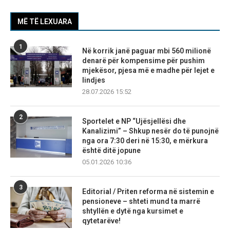
MË TË LEXUARA
1
Në korrik janë paguar mbi 560 milionë
denarë për kompensime për pushim
mjekësor, pjesa më e madhe për lejet e
lindjes
28.07.2026 15:52
2
Sportelet e NP “Ujësjellësi dhe
Kanalizimi” – Shkup nesër do të punojnë
nga ora 7:30 deri në 15:30, e mërkura
është ditë jopune
05.01.2026 10:36
3
Editorial / Priten reforma në sistemin e
pensioneve – shteti mund ta marrë
shtyllën e dytë nga kursimet e
qytetarëve!