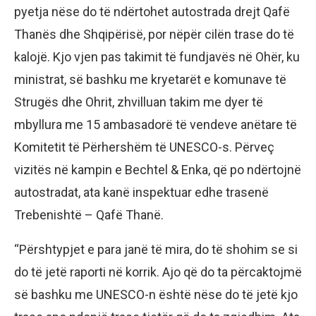
pyetja nëse do të ndërtohet autostrada drejt Qafë
Thanës dhe Shqipërisë, por nëpër cilën trase do të
kalojë. Kjo vjen pas takimit të fundjavës në Ohër, ku
ministrat, së bashku me kryetarët e komunave të
Strugës dhe Ohrit, zhvilluan takim me dyer të
mbyllura me 15 ambasadorë të vendeve anëtare të
Komitetit të Përhershëm të UNESCO-s. Përveç
vizitës në kampin e Bechtel & Enka, që po ndërtojnë
autostradat, ata kanë inspektuar edhe trasenë
Trebenishtë – Qafë Thanë.
“Përshtypjet e para janë të mira, do të shohim se si
do të jetë raporti në korrik. Ajo që do ta përcaktojmë
së bashku me UNESCO-n është nëse do të jetë kjo