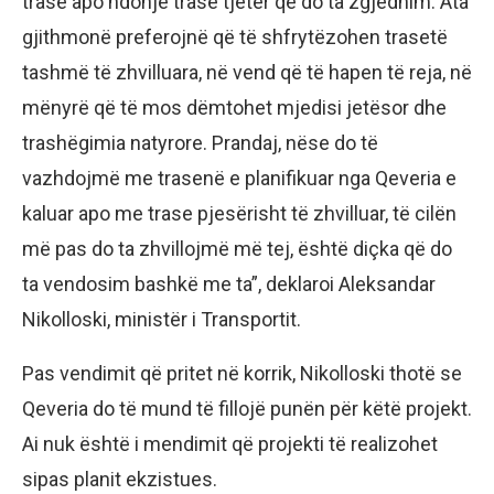
trase apo ndonjë trase tjetër që do ta zgjedhim. Ata
gjithmonë preferojnë që të shfrytëzohen trasetë
tashmë të zhvilluara, në vend që të hapen të reja, në
mënyrë që të mos dëmtohet mjedisi jetësor dhe
trashëgimia natyrore. Prandaj, nëse do të
vazhdojmë me trasenë e planifikuar nga Qeveria e
kaluar apo me trase pjesërisht të zhvilluar, të cilën
më pas do ta zhvillojmë më tej, është diçka që do
ta vendosim bashkë me ta”, deklaroi Aleksandar
Nikolloski, ministër i Transportit.
Pas vendimit që pritet në korrik, Nikolloski thotë se
Qeveria do të mund të fillojë punën për këtë projekt.
Ai nuk është i mendimit që projekti të realizohet
sipas planit ekzistues.