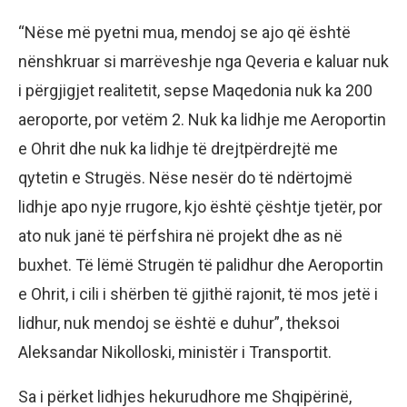
“Nëse më pyetni mua, mendoj se ajo që është
nënshkruar si marrëveshje nga Qeveria e kaluar nuk
i përgjigjet realitetit, sepse Maqedonia nuk ka 200
aeroporte, por vetëm 2. Nuk ka lidhje me Aeroportin
e Ohrit dhe nuk ka lidhje të drejtpërdrejtë me
qytetin e Strugës. Nëse nesër do të ndërtojmë
lidhje apo nyje rrugore, kjo është çështje tjetër, por
ato nuk janë të përfshira në projekt dhe as në
buxhet. Të lëmë Strugën të palidhur dhe Aeroportin
e Ohrit, i cili i shërben të gjithë rajonit, të mos jetë i
lidhur, nuk mendoj se është e duhur”, theksoi
Aleksandar Nikolloski, ministër i Transportit.
Sa i përket lidhjes hekurudhore me Shqipërinë,