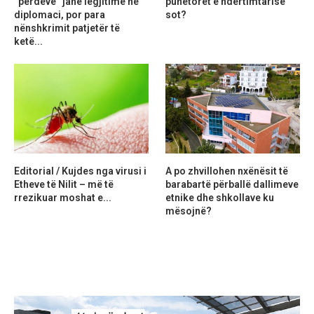
“perdeve” janë legjitime në
punëtorët e ndërtimtarisë
diplomaci, por para
sot?
nënshkrimit patjetër të
ketë...
Editorial / Kujdes nga virusi i
A po zhvillohen nxënësit të
Etheve të Nilit – më të
barabartë përballë dallimeve
rrezikuar moshat e...
etnike dhe shkollave ku
mësojnë?