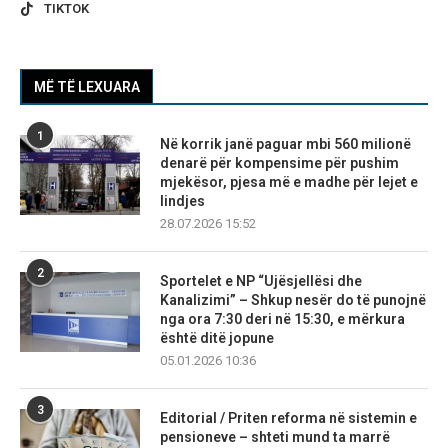
TIKTOK
MË TË LEXUARA
1
Në korrik janë paguar mbi 560 milionë
denarë për kompensime për pushim
mjekësor, pjesa më e madhe për lejet e
lindjes
28.07.2026 15:52
2
Sportelet e NP “Ujësjellësi dhe
Kanalizimi” – Shkup nesër do të punojnë
nga ora 7:30 deri në 15:30, e mërkura
është ditë jopune
05.01.2026 10:36
3
Editorial / Priten reforma në sistemin e
pensioneve – shteti mund ta marrë