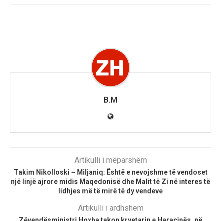
B.M
Artikulli i mëparshëm
Takim Nikolloski – Miljaniq: Është e nevojshme të vendoset
një linjë ajrore midis Maqedonisë dhe Malit të Zi në interes të
lidhjes më të mirë të dy vendeve
Artikulli i ardhshëm
Zëvendësministri Hoxha takon kryetarin e Haraçinës, në