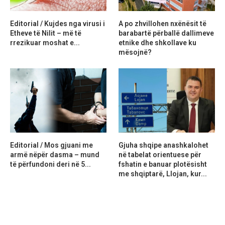
Editorial / Kujdes nga virusi i
A po zhvillohen nxënësit të
Etheve të Nilit – më të
barabartë përballë dallimeve
rrezikuar moshat e...
etnike dhe shkollave ku
mësojnë?
Editorial / Mos gjuani me
Gjuha shqipe anashkalohet
armë nëpër dasma – mund
në tabelat orientuese për
të përfundoni deri në 5...
fshatin e banuar plotësisht
me shqiptarë, Llojan, kur...