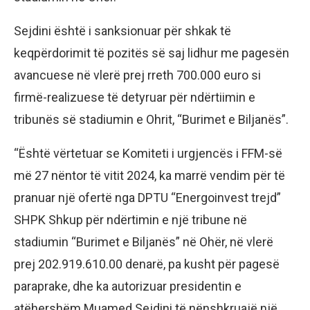
Sejdini është i sanksionuar për shkak të
keqpërdorimit të pozitës së saj lidhur me pagesën
avancuese në vlerë prej rreth 700.000 euro si
firmë-realizuese të detyruar për ndërtiimin e
tribunës së stadiumin e Ohrit, “Burimet e Biljanës”.
“Është vërtetuar se Komiteti i urgjencës i FFM-së
më 27 nëntor të vitit 2024, ka marrë vendim për të
pranuar një ofertë nga DPTU “Energoinvest trejd”
SHPK Shkup për ndërtimin e një tribune në
stadiumin “Burimet e Biljanës” në Ohër, në vlerë
prej 202.919.610.00 denarë, pa kusht për pagesë
paraprake, dhe ka autorizuar presidentin e
atëhershëm Muamed Sejdini të nënshkruajë një