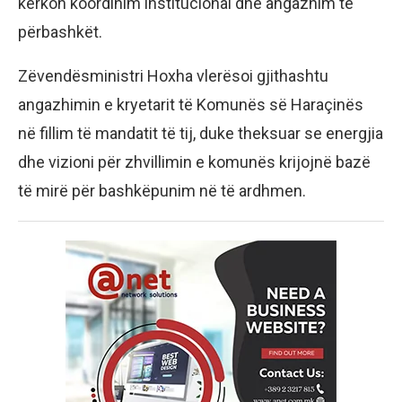
kërkon koordinim institucional dhe angazhim të
përbashkët.
Zëvendësministri Hoxha vlerësoi gjithashtu
angazhimin e kryetarit të Komunës së Haraçinës
në fillim të mandatit të tij, duke theksuar se energjia
dhe vizioni për zhvillimin e komunës krijojnë bazë
të mirë për bashkëpunim në të ardhmen.