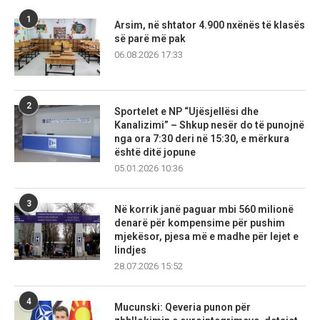
1
Arsim, në shtator 4.900 nxënës të klasës
së parë më pak
06.08.2026 17:33
2
Sportelet e NP “Ujësjellësi dhe
Kanalizimi” – Shkup nesër do të punojnë
nga ora 7:30 deri në 15:30, e mërkura
është ditë jopune
05.01.2026 10:36
3
Në korrik janë paguar mbi 560 milionë
denarë për kompensime për pushim
mjekësor, pjesa më e madhe për lejet e
lindjes
28.07.2026 15:52
4
Mucunski: Qeveria punon për