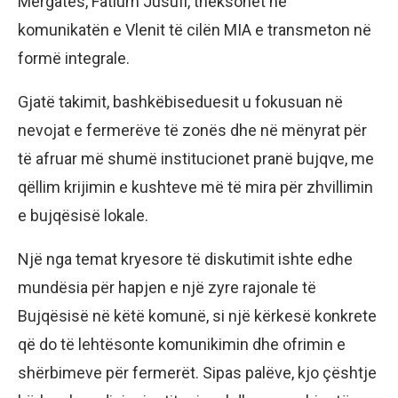
Mërgatës, Fatlum Jusufi, theksohet në
komunikatën e Vlenit të cilën MIA e transmeton në
formë integrale.
Gjatë takimit, bashkëbiseduesit u fokusuan në
nevojat e fermerëve të zonës dhe në mënyrat për
të afruar më shumë institucionet pranë bujqve, me
qëllim krijimin e kushteve më të mira për zhvillimin
e bujqësisë lokale.
Një nga temat kryesore të diskutimit ishte edhe
mundësia për hapjen e një zyre rajonale të
Bujqësisë në këtë komunë, si një kërkesë konkrete
që do të lehtësonte komunikimin dhe ofrimin e
shërbimeve për fermerët. Sipas palëve, kjo çështje