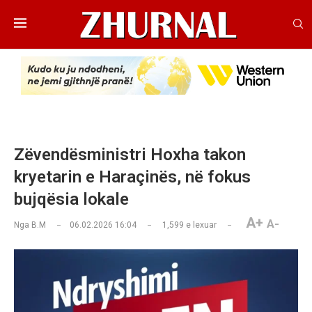
Zëvendësministri Hoxha takon
kryetarin e Haraçinës, në fokus
bujqësia lokale
A+
A-
Nga
B.M
06.02.2026 16:04
1,599
e lexuar