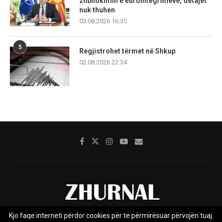
zhbllokimin e eurointegrimeve, detajet
nuk thuhen
03.08.2026 16:35
5
Regjistrohet tërmet në Shkup
02.08.2026 22:34
Kjo faqe interneti përdor cookies për të përmirësuar përvojën tuaj.