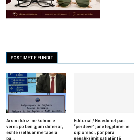
POSTIMET E FUNDIT
Arsim Idrizi në kulmin e
Editorial / Bisedimet pas
verës po bën gjum dimëror,
“perdeve” janë legjitime në
është rrethuar me tabela
diplomaci, por para
pa...
nënshkrimit patjetër të