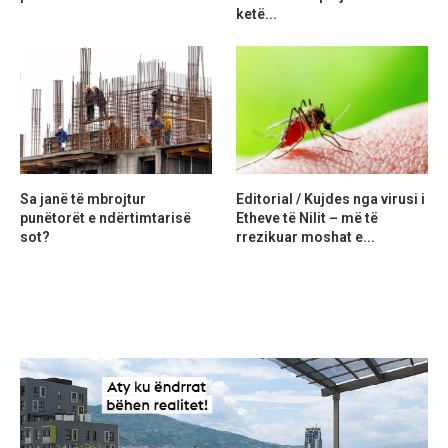
ketë...
Sa janë të mbrojtur
Editorial / Kujdes nga virusi i
punëtorët e ndërtimtarisë
Etheve të Nilit – më të
sot?
rrezikuar moshat e...