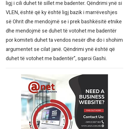
ligj i cili duhet të sillet me badenter. Qëndrimi ynë si
VLEN, është që ky është ligj bazik i marrëveshjes
së Ohrit dhe mendojmë se i prek bashkësitë etnike
dhe mendojmë se duhet të votohet me badentër
por komiteti duhet ta vendos nesër dhe do i shohim
argumentet se cilat janë. Qëndrimi ynë është që
duhet të votohet me badentër”, sqaroi Gashi.