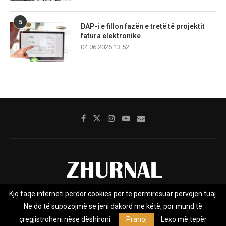
5
DAP-i e fillon fazën e tretë të projektit
fatura elektronike
04.06.2026 13:52
Kjo faqe interneti përdor cookies për të përmirësuar përvojën tuaj.
Rreth nesh
Impresumi
Marketing
Kontakt
Ne do të supozojmë se jeni dakord me këtë, por mund të
Privacy Policy
çregjistroheni nëse dëshironi.
Pranoj
Lexo më tepër