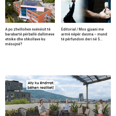
A po zhvillohen nxënësit të
Editorial / Mos gjuani me
barabartë përballë dallimeve
armë nëpër dasma – mund
etnike dhe shkollave ku
të përfundoni deri në 5...
mësojnë?