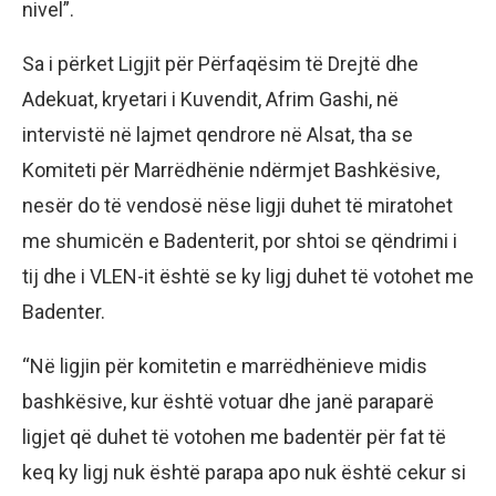
nivel”.
Sa i përket Ligjit për Përfaqësim të Drejtë dhe
Adekuat, kryetari i Kuvendit, Afrim Gashi, në
intervistë në lajmet qendrore në Alsat, tha se
Komiteti për Marrëdhënie ndërmjet Bashkësive,
nesër do të vendosë nëse ligji duhet të miratohet
me shumicën e Badenterit, por shtoi se qëndrimi i
tij dhe i VLEN-it është se ky ligj duhet të votohet me
Badenter.
“Në ligjin për komitetin e marrëdhënieve midis
bashkësive, kur është votuar dhe janë paraparë
ligjet që duhet të votohen me badentër për fat të
keq ky ligj nuk është parapa apo nuk është cekur si