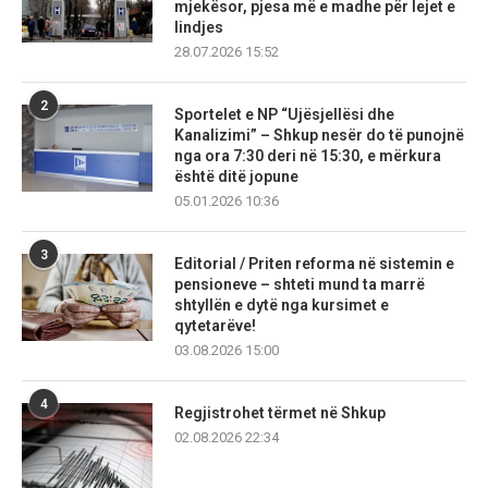
mjekësor, pjesa më e madhe për lejet e
lindjes
28.07.2026 15:52
2
Sportelet e NP “Ujësjellësi dhe
Kanalizimi” – Shkup nesër do të punojnë
nga ora 7:30 deri në 15:30, e mërkura
është ditë jopune
05.01.2026 10:36
3
Editorial / Priten reforma në sistemin e
pensioneve – shteti mund ta marrë
shtyllën e dytë nga kursimet e
qytetarëve!
03.08.2026 15:00
4
Regjistrohet tërmet në Shkup
02.08.2026 22:34