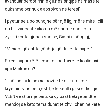
avancuar përdorimin e gjuhës shqipe në masë të
dukshme por nuk e absolvon në tërësi”.
I pyetur se a po punojnë për një ligj më të mirë i cili
do ta avanconte akoma më shumë dhe do ta
zyrtarizonte gjuhën shqipe, Gashi u përgjigj;
“Mendoj që është çështje që duhet të hapet”.
E keni hapur këtë teme me partneret e koalicionit
apo Mickoskin?
“Unë tani nuk jam në pozitë të diskutoj me
kryeministrin për çështje të këtilla pasi e dini që
VLEN-i është një parti, ka dy bashkëkryetar dhe
mendoj se këto tema duhet të zhvillohen në këtë