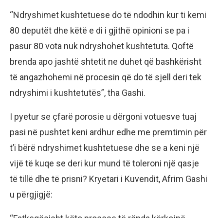
“Ndryshimet kushtetuese do të ndodhin kur ti kemi
80 deputët dhe këtë e di i gjithë opinioni se pa i
pasur 80 vota nuk ndryshohet kushtetuta. Qoftë
brenda apo jashtë shtetit ne duhet që bashkërisht
të angazhohemi në procesin që do të sjell deri tek
ndryshimi i kushtetutës”, tha Gashi.
I pyetur se çfarë porosie u dërgoni votuesve tuaj
pasi në pushtet keni ardhur edhe me premtimin për
t’i bërë ndryshimet kushtetuese dhe se a keni një
vijë të kuqe se deri kur mund të toleroni një qasje
të tillë dhe të prisni? Kryetari i Kuvendit, Afrim Gashi
u përgjigjë: