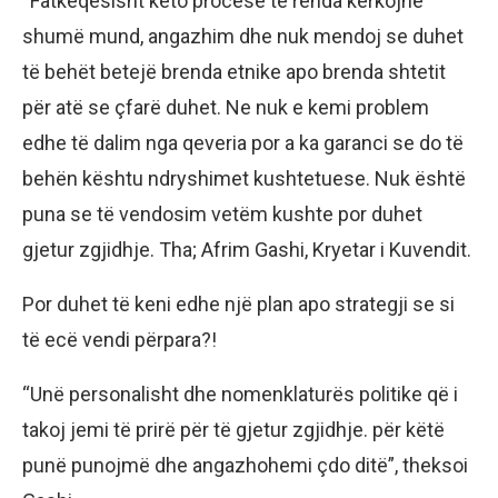
“Fatkeqësisht këto procese të rënda kërkojnë
shumë mund, angazhim dhe nuk mendoj se duhet
të behët betejë brenda etnike apo brenda shtetit
për atë se çfarë duhet. Ne nuk e kemi problem
edhe të dalim nga qeveria por a ka garanci se do të
behën kështu ndryshimet kushtetuese. Nuk është
puna se të vendosim vetëm kushte por duhet
gjetur zgjidhje. Tha; Afrim Gashi, Kryetar i Kuvendit.
Por duhet të keni edhe një plan apo strategji se si
të ecë vendi përpara?!
“Unë personalisht dhe nomenklaturës politike që i
takoj jemi të prirë për të gjetur zgjidhje. për këtë
punë punojmë dhe angazhohemi çdo ditë”, theksoi