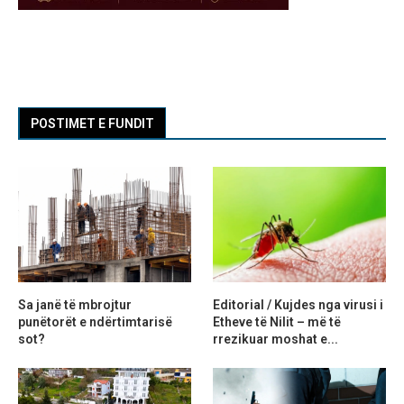
POSTIMET E FUNDIT
Sa janë të mbrojtur
Editorial / Kujdes nga virusi i
punëtorët e ndërtimtarisë
Etheve të Nilit – më të
sot?
rrezikuar moshat e...