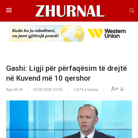
Gashi: Ligji për përfaqësim të drejtë
në Kuvend më 10 qershor
A+
A-
Nga
Xh M
03.06.2026 22:55
2,673
e lexuar