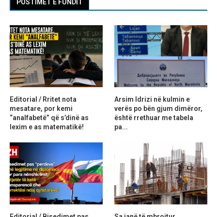
POSTIMET E FUNDIT
Editorial / Rritet nota
Arsim Idrizi në kulmin e
mesatare, por kemi
verës po bën gjum dimëror,
“analfabetë” që s’dinë as
është rrethuar me tabela
lexim e as matematikë!
pa...
Editorial / Bisedimet pas
Sa janë të mbrojtur