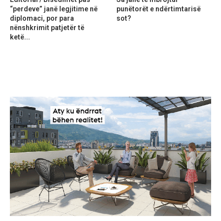
“perdeve” janë legjitime në
punëtorët e ndërtimtarisë
diplomaci, por para
sot?
nënshkrimit patjetër të
ketë...