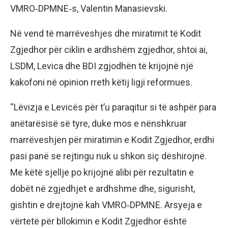
VMRO‑DPMNE‑s, Valentin Manasievski.
Në vend të marrëveshjes dhe miratimit të Kodit
Zgjedhor për ciklin e ardhshëm zgjedhor, shtoi ai,
LSDM, Levica dhe BDI zgjodhën të krijojnë një
kakofoni në opinion rreth këtij ligji reformues.
“Lëvizja e Levicës për t’u paraqitur si të ashpër para
anëtarësisë së tyre, duke mos e nënshkruar
marrëveshjen për miratimin e Kodit Zgjedhor, erdhi
pasi panë se rejtingu nuk u shkon siç dëshirojnë.
Me këtë sjellje po krijojnë alibi për rezultatin e
dobët në zgjedhjet e ardhshme dhe, sigurisht,
gishtin e drejtojnë kah VMRO‑DPMNE. Arsyeja e
vërtetë për bllokimin e Kodit Zgjedhor është