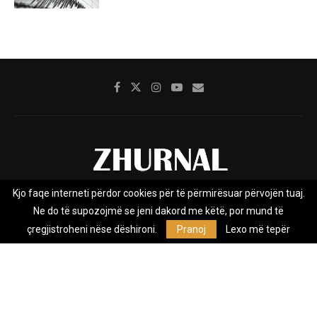
Kjo faqe interneti përdor cookies për të përmirësuar përvojën tuaj.
Rreth nesh
Impresumi
Marketing
Kontakt
Ne do të supozojmë se jeni dakord me këtë, por mund të
Privacy Policy
çregjistroheni nëse dëshironi.
Pranoj
Lexo më tepër
Zhurnal.mk është Agjenci e Lajmeve e pavarur, e themeluar në vitin
2009, që e mbulon Maqedoninë, Kosovën, Shqipërinë edhe lajmet
nga bota.
@2026 - All Right Reserved. Designed and Developed by
Anet.Com.Mk