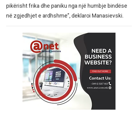
pikërisht frika dhe paniku nga një humbje bindëse
në zgjedhjet e ardhshme”, deklaroi Manasievski.