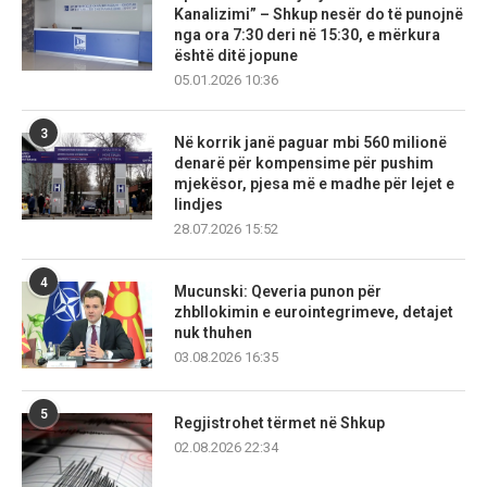
Kanalizimi” – Shkup nesër do të punojnë
nga ora 7:30 deri në 15:30, e mërkura
është ditë jopune
05.01.2026 10:36
3
Në korrik janë paguar mbi 560 milionë
denarë për kompensime për pushim
mjekësor, pjesa më e madhe për lejet e
lindjes
28.07.2026 15:52
4
Mucunski: Qeveria punon për
zhbllokimin e eurointegrimeve, detajet
nuk thuhen
03.08.2026 16:35
5
Regjistrohet tërmet në Shkup
02.08.2026 22:34