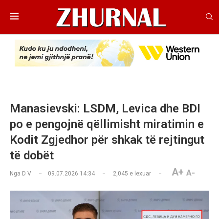
Manasievski: LSDM, Levica dhe BDI
po e pengojnë qëllimisht miratimin e
Kodit Zgjedhor për shkak të rejtingut
të dobët
A+
A-
Nga
D V
09.07.2026 14:34
2,045
e lexuar