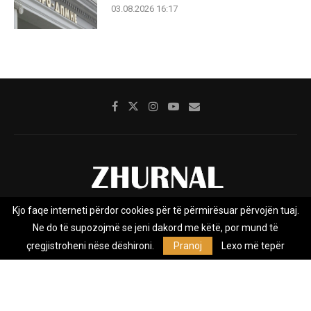
03.08.2026 16:17
Kjo faqe interneti përdor cookies për të përmirësuar përvojën tuaj.
Rreth nesh
Impresumi
Marketing
Kontakt
Ne do të supozojmë se jeni dakord me këtë, por mund të
Privacy Policy
çregjistroheni nëse dëshironi.
Pranoj
Lexo më tepër
Zhurnal.mk është Agjenci e Lajmeve e pavarur, e themeluar në vitin
2009, që e mbulon Maqedoninë, Kosovën, Shqipërinë edhe lajmet
nga bota.