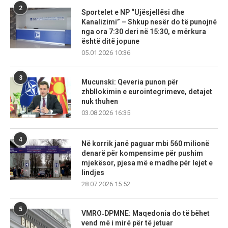
2
Sportelet e NP “Ujësjellësi dhe
Kanalizimi” – Shkup nesër do të punojnë
nga ora 7:30 deri në 15:30, e mërkura
është ditë jopune
05.01.2026 10:36
3
Mucunski: Qeveria punon për
zhbllokimin e eurointegrimeve, detajet
nuk thuhen
03.08.2026 16:35
4
Në korrik janë paguar mbi 560 milionë
denarë për kompensime për pushim
mjekësor, pjesa më e madhe për lejet e
lindjes
28.07.2026 15:52
5
VMRO‑DPMNE: Maqedonia do të bëhet
vend më i mirë për të jetuar