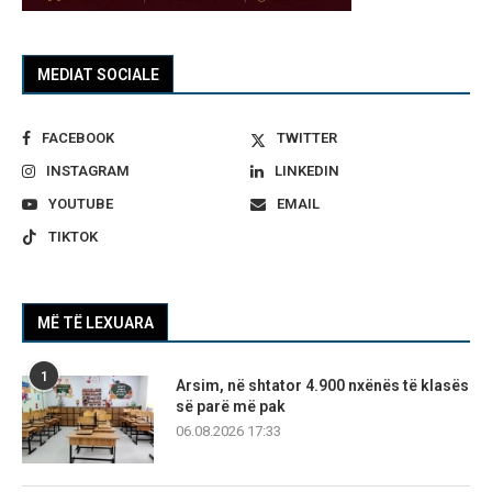
MEDIAT SOCIALE
FACEBOOK
TWITTER
INSTAGRAM
LINKEDIN
YOUTUBE
EMAIL
TIKTOK
MË TË LEXUARA
1
Arsim, në shtator 4.900 nxënës të klasës
së parë më pak
06.08.2026 17:33