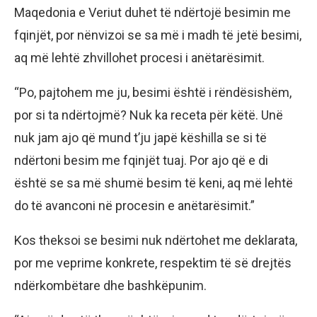
Maqedonia e Veriut duhet të ndërtojë besimin me
fqinjët, por nënvizoi se sa më i madh të jetë besimi,
aq më lehtë zhvillohet procesi i anëtarësimit.
“Po, pajtohem me ju, besimi është i rëndësishëm,
por si ta ndërtojmë? Nuk ka receta për këtë. Unë
nuk jam ajo që mund t’ju japë këshilla se si të
ndërtoni besim me fqinjët tuaj. Por ajo që e di
është se sa më shumë besim të keni, aq më lehtë
do të avanconi në procesin e anëtarësimit.”
Kos theksoi se besimi nuk ndërtohet me deklarata,
por me veprime konkrete, respektim të së drejtës
ndërkombëtare dhe bashkëpunim.