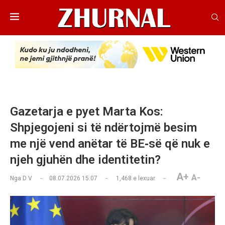
Gazetarja e pyet Marta Kos:
Shpjegojeni si të ndërtojmë besim
me një vend anëtar të BE‑së që nuk e
njeh gjuhën dhe identitetin?
A+
A-
Nga
D V
08.07.2026 15:07
1,468
e lexuar