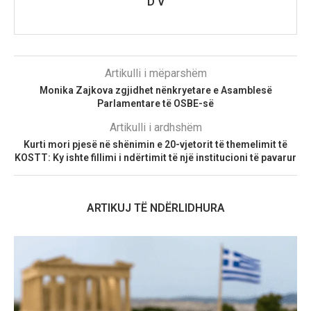
D V
Artikulli i mëparshëm
Monika Zajkova zgjidhet nënkryetare e Asamblesë
Parlamentare të OSBE-së
Artikulli i ardhshëm
Kurti mori pjesë në shënimin e 20-vjetorit të themelimit të
KOSTT: Ky ishte fillimi i ndërtimit të një institucioni të pavarur
ARTIKUJ TË NDËRLIDHURA