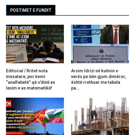
POSTIMET E FUNDIT
Editorial / Rritet nota
Arsim Idrizi në kulmin e
mesatare, por kemi
verës po bën gjum dimëror,
“analfabetë” që s’dinë as
është rrethuar me tabela
lexim e as matematikë!
pa...