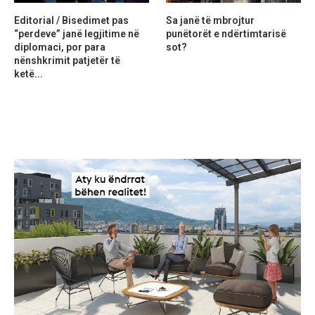
Editorial / Bisedimet pas
Sa janë të mbrojtur
“perdeve” janë legjitime në
punëtorët e ndërtimtarisë
diplomaci, por para
sot?
nënshkrimit patjetër të
ketë...