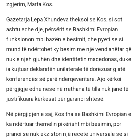
zgjerim, Marta Kos.
Gazetarja Lepa Xhundeva theksoi se Kos, si sot
ashtu edhe dje, përsërit se Bashkimi Evropian
funksionon mbi bazën e besimit, dhe pyeti se si
mund të ndërtohet ky besim me një vend anëtar që
nuk e njeh gjuhën dhe identitetin maqedonas, duke
ia kujtuar deklaratën unilaterale të dorëzuar gjatë
konferencës së parë ndërqeveritare. Ajo kërkoi
përgjigje edhe nëse në rrethana të tilla nuk janë të
justifikuara kërkesat për garanci shtesë.
Në përgjigjen e saj, Kos tha se Bashkimi Evropian e
ka ndërtuar themelin pikërisht mbi besimin, por
pranoi se nuk ekziston një recetë universale se si