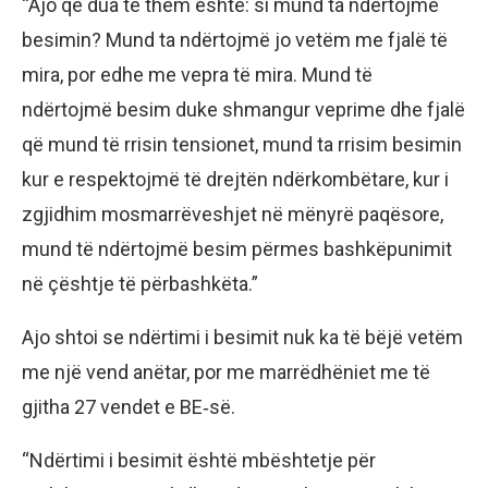
“Ajo që dua të them është: si mund ta ndërtojmë
besimin? Mund ta ndërtojmë jo vetëm me fjalë të
mira, por edhe me vepra të mira. Mund të
ndërtojmë besim duke shmangur veprime dhe fjalë
që mund të rrisin tensionet, mund ta rrisim besimin
kur e respektojmë të drejtën ndërkombëtare, kur i
zgjidhim mosmarrëveshjet në mënyrë paqësore,
mund të ndërtojmë besim përmes bashkëpunimit
në çështje të përbashkëta.”
Ajo shtoi se ndërtimi i besimit nuk ka të bëjë vetëm
me një vend anëtar, por me marrëdhëniet me të
gjitha 27 vendet e BE‑së.
“Ndërtimi i besimit është mbështetje për