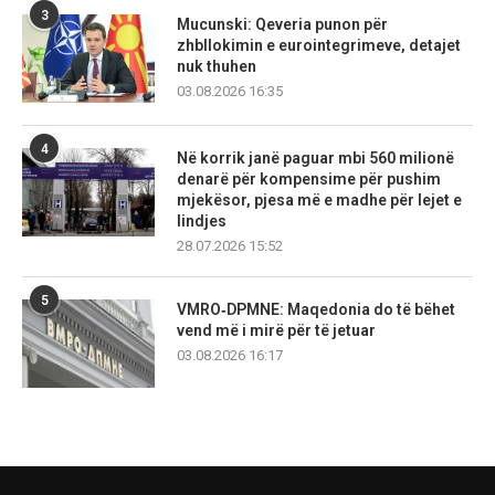
3
Mucunski: Qeveria punon për
zhbllokimin e eurointegrimeve, detajet
nuk thuhen
03.08.2026 16:35
4
Në korrik janë paguar mbi 560 milionë
denarë për kompensime për pushim
mjekësor, pjesa më e madhe për lejet e
lindjes
28.07.2026 15:52
5
VMRO‑DPMNE: Maqedonia do të bëhet
vend më i mirë për të jetuar
03.08.2026 16:17