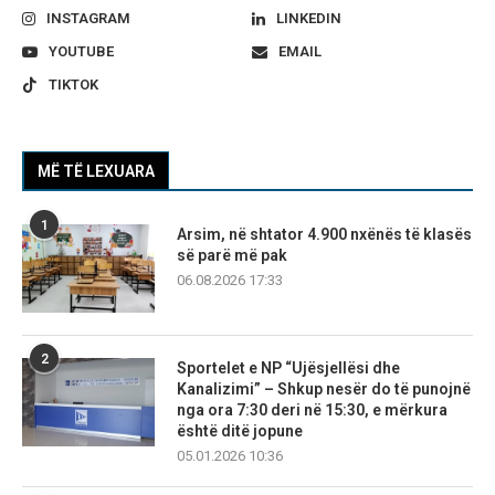
INSTAGRAM
LINKEDIN
YOUTUBE
EMAIL
TIKTOK
MË TË LEXUARA
1
Arsim, në shtator 4.900 nxënës të klasës
së parë më pak
06.08.2026 17:33
2
Sportelet e NP “Ujësjellësi dhe
Kanalizimi” – Shkup nesër do të punojnë
nga ora 7:30 deri në 15:30, e mërkura
është ditë jopune
05.01.2026 10:36