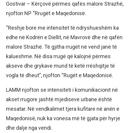
Gostivar – Kërçovë përmes qafës malore Strazhë,
njofton NP “Rrugët e Maqedonisë.
“Reshje bore me intensitet të ndryshueshëm ka
edhe në Kodrën e Diellit, në Mavrovë dhe në qafën
malore Strazhë. Të gjitha rrugët në vend janë të
kalueshme. Në disa rrugë që kalojnë përmes
akseve dhe grykave mund të ketë rrëshqitje të
vogla të dheut”, njofton “Rugët e Maqedonisë.
LAMM njofton se intensiteti i komunikacionit në
akset rrugore jashtë mjediseve urbane është
mesatar. Në vendkalimet tjera kufitare në anën e
Maqedonisë, nuk ka vonesa më të gjata për hyrje
dhe dalje nga vendi.