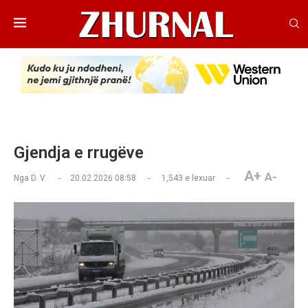
Gjendja e rrugëve
A+
A-
Nga
D. V.
20.02.2026 08:58
1,543
e lexuar