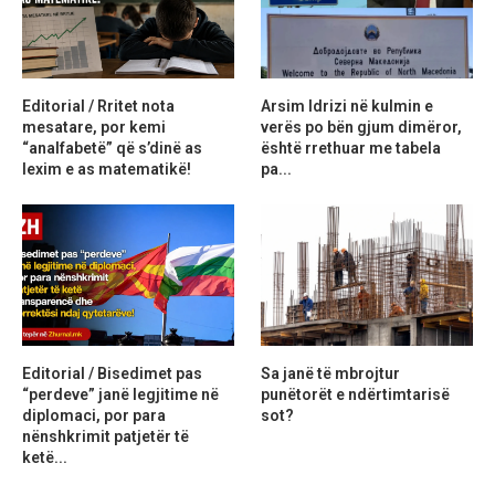
Editorial / Rritet nota
Arsim Idrizi në kulmin e
mesatare, por kemi
verës po bën gjum dimëror,
“analfabetë” që s’dinë as
është rrethuar me tabela
lexim e as matematikë!
pa...
Editorial / Bisedimet pas
Sa janë të mbrojtur
“perdeve” janë legjitime në
punëtorët e ndërtimtarisë
diplomaci, por para
sot?
nënshkrimit patjetër të
ketë...