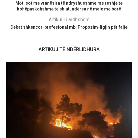
Moti sot me vranësira të ndryshueshme me reshje të
kohëpaskohshme të shiut, ndërsa në male me borë
Artikulli i ardhshëm
Debat shkencor-profesional mbi Propozim-ligjin për falje
ARTIKUJ TË NDËRLIDHURA