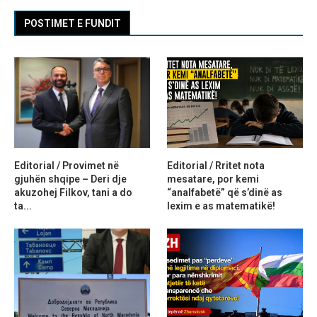
POSTIMET E FUNDIT
Editorial / Provimet në
Editorial / Rritet nota
gjuhën shqipe – Deri dje
mesatare, por kemi
akuzohej Filkov, tani a do
“analfabetë” që s’dinë as
ta...
lexim e as matematikë!