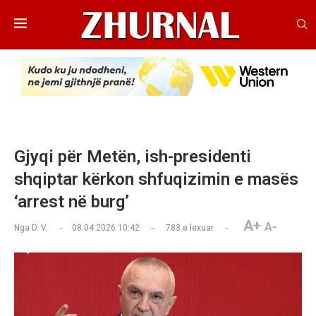
Gjyqi për Metën, ish-presidenti
shqiptar kërkon shfuqizimin e masës
‘arrest në burg’
A+
A-
Nga
D. V.
08.04.2026 10:42
783
e lexuar