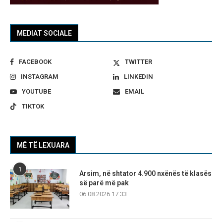
MEDIAT SOCIALE
FACEBOOK
TWITTER
INSTAGRAM
LINKEDIN
YOUTUBE
EMAIL
TIKTOK
MË TË LEXUARA
1
Arsim, në shtator 4.900 nxënës të klasës
së parë më pak
06.08.2026 17:33