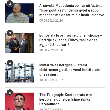
2
Arsovski: Maqedonia po hyn në fazën e
“hiperpolitikës”, ndërsa qytetarët po
mësohen me dështimin e institucioneve
05.08.2026 22:20
3
Editorial / Provimet në gjuhën shqipe –
Deri dje akuzohej Filkov, tani a do ta
zgjidhë Shasivari?
10.08.2026 11:00
4
Ministria e Energjisë: Sistemi
elektroenergjetik në vend është stabil
dhe i sigurt
10.08.2026 11:07
5
The Telegraph: Konfederata e re
Evropiane do të përfshijë Ballkanin
Perëndimor
10.08.2026 09:23