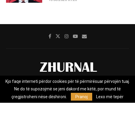
Kjo faqe interneti përdor cookies për të përmirësuar përvojën tuaj.
Rreth nesh
Impresumi
Marketing
Kontakt
Ne do të supozojmë se jeni dakord me këtë, por mund të
Privacy Policy
çregjistroheni nëse dëshironi.
Pranoj
Lexo më tepër
Zhurnal.mk është Agjenci e Lajmeve e pavarur, e themeluar në vitin
2009, që e mbulon Maqedoninë, Kosovën, Shqipërinë edhe lajmet
nga bota.
@2026 - All Right Reserved. Designed and Developed by
Anet.Com.Mk