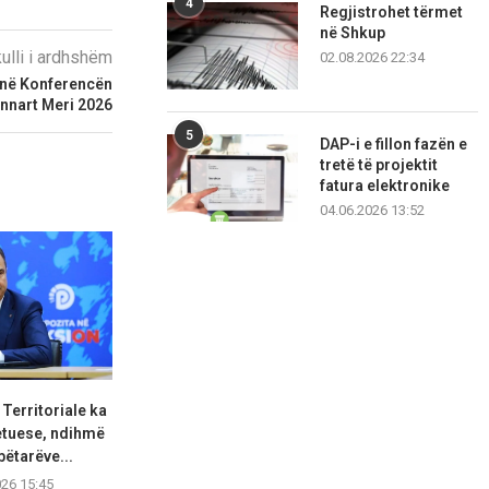
4
Regjistrohet tërmet
në Shkup
kulli i ardhshëm
02.08.2026 22:34
 në Konferencën
nnart Meri 2026
5
DAP-i e fillon fazën e
tretë të projektit
fatura elektronike
04.06.2026 13:52
Territoriale ka
Begaj në panairin në Ulqin:
PD: Tarifim 
etuese, ndihmë
Libri mban gjallë...
shumë
ëtarëve...
06.08.2026 15:17
06.08.2
026 15:45