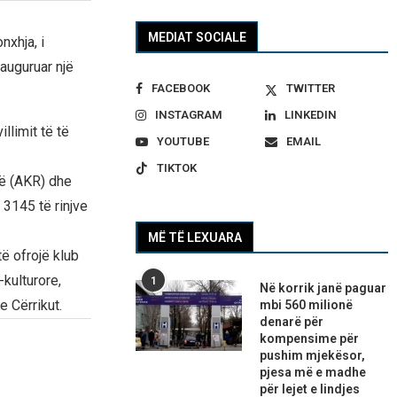
MEDIAT SOCIALE
nxhja, i
nauguruar një
FACEBOOK
TWITTER
INSTAGRAM
LINKEDIN
llimit të të
YOUTUBE
EMAIL
TIKTOK
ë (AKR) dhe
 3145 të rinjve
MË TË LEXUARA
të ofrojë klub
-kulturore,
1
Në korrik janë paguar
e Cërrikut.
mbi 560 milionë
denarë për
kompensime për
pushim mjekësor,
pjesa më e madhe
për lejet e lindjes