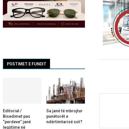
POSTIMET E FUNDIT
Editorial /
Sa janë të mbrojtur
Bisedimet pas
punëtorët e
“perdeve” janë
ndërtimtarisë sot?
legjitime në