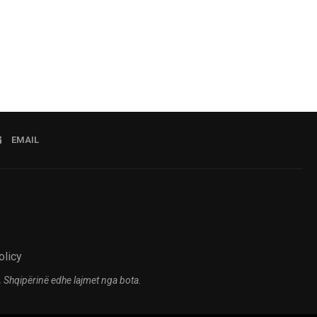
EMAIL
olicy
 Shqipërinë edhe lajmet nga bota.