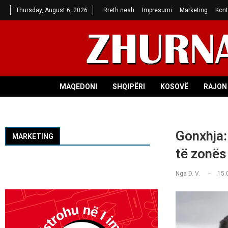
Thursday, August 6, 2026
Rreth nesh
Impresumi
Marketing
Kont
MAQEDONI
SHQIPËRI
KOSOVË
RAJON 
Gonxhja: 
MARKETING
të zonës
Nga
D. V.
15.