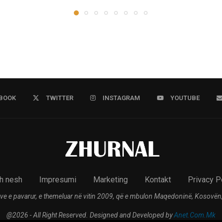
BOOK
TWITTER
INSTAGRAM
YOUTUBE
h nesh
Impresumi
Marketing
Kontakt
Privacy P
ve e pavarur, e themeluar në vitin 2009, që e mbulon Maqedoninë, Kosovën,
@2026 - All Right Reserved. Designed and Developed by
Anet.Com.Mk