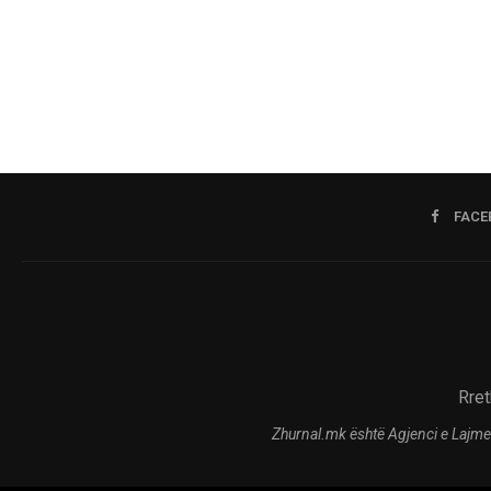
FACE
Rret
Zhurnal.mk është Agjenci e Lajme