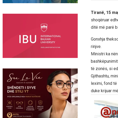
Tiranë, 15 ma
shoqëruar edhe 
ditë më parë bi
Gonxhja thekso
rinjve.
Ministri ka në
bashkëpunimit 
të zonës, si ed
Gjithashtu, min
leximi, fond të
duke krijuar më