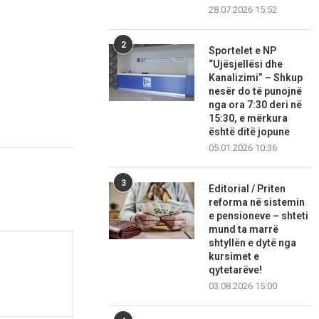
28.07.2026 15:52
2
Sportelet e NP
“Ujësjellësi dhe
Kanalizimi” – Shkup
nesër do të punojnë
nga ora 7:30 deri në
15:30, e mërkura
është ditë jopune
05.01.2026 10:36
3
Editorial / Priten
reforma në sistemin
e pensioneve – shteti
mund ta marrë
shtyllën e dytë nga
kursimet e
qytetarëve!
03.08.2026 15:00