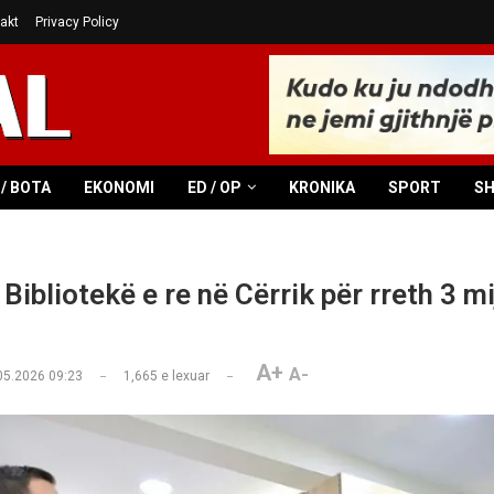
akt
Privacy Policy
/ BOTA
EKONOMI
ED / OP
KRONIKA
SPORT
S
Bibliotekë e re në Cërrik për rreth 3 mij
A+
A-
05.2026 09:23
1,665
e lexuar