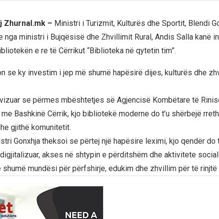
j Zhurnal.mk –
Ministri i Turizmit, Kulturës dhe Sportit, Blendi Go
nga ministri i Bujqësisë dhe Zhvillimit Rural, Andis Salla kanë i
bliotekën e re të Cërrikut “Biblioteka në qytetin tim”.
n se ky investim i jep më shumë hapësirë dijes, kulturës dhe zhvi
nvizuar se përmes mbështetjes së Agjencisë Kombëtare të Rinis
me Bashkinë Cërrik, kjo bibliotekë moderne do t’u shërbejë rreth
he gjithë komunitetit.
istri Gonxhja theksoi se përtej një hapësire leximi, kjo qendër do 
 digjitalizuar, akses në shtypin e përditshëm dhe aktivitete social
 shumë mundësi për përfshirje, edukim dhe zhvillim për të rinjtë 