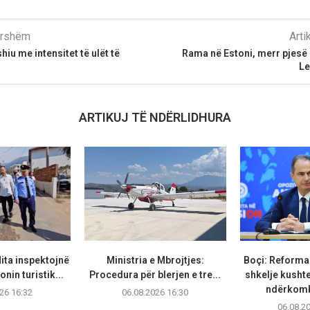
parshëm
Arti
iu me intensitet të ulët të
Rama në Estoni, merr pjesë
Le
ARTIKUJ TË NDËRLIDHURA
ita inspektojnë
Ministria e Mbrojtjes:
Boçi: Reforma 
nin turistik...
Procedura për blerjen e tre...
shkelje kusht
ndërkomb
26 16:32
06.08.2026 16:30
06.08.2