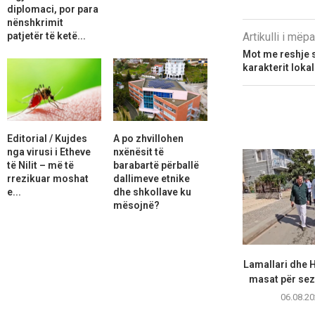
diplomaci, por para
nënshkrimit
patjetër të ketë...
Artikulli i më
Mot me reshje sh
karakterit lokal
Editorial / Kujdes
A po zhvillohen
nga virusi i Etheve
nxënësit të
të Nilit – më të
barabartë përballë
rrezikuar moshat
dallimeve etnike
e...
dhe shkollave ku
mësojnë?
Lamallari dhe H
masat për sezo
06.08.20