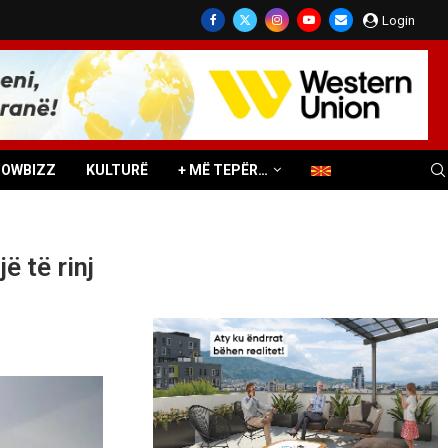
Login
HOWBIZZ
KULTURË
+ MË TEPËR…
ë të rinj