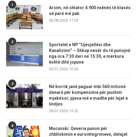
1
Arsim, në shtator 4.900 nxënës të klasës
së parë më pak
06.08.2026 17:33
2
Sportelet e NP “Ujësjellësi dhe
Kanalizimi” – Shkup nesër do të punojnë
nga ora 7:30 deri në 15:30, e mërkura
është ditë jopune
05.01.2026 10:36
3
Në korrik janë paguar mbi 560 milionë
denarë për kompensime për pushim
mjekësor, pjesa më e madhe për lejet e
lindjes
28.07.2026 15:52
4
Mucunski: Qeveria punon për
zhbllokimin e eurointegrimeve, detajet