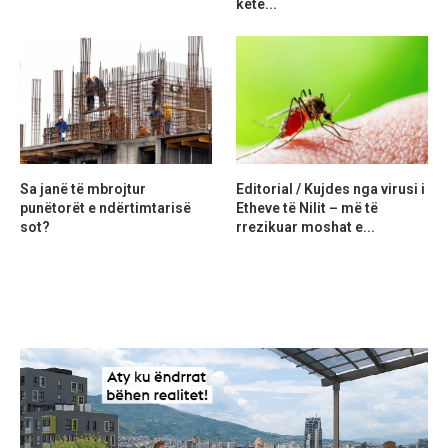
ketë...
Sa janë të mbrojtur
Editorial / Kujdes nga virusi i
punëtorët e ndërtimtarisë
Etheve të Nilit – më të
sot?
rrezikuar moshat e...