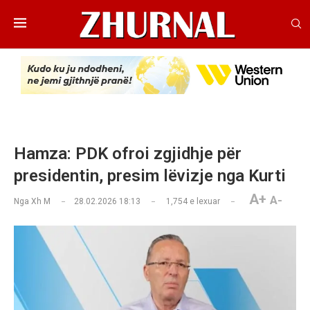
Hamza: PDK ofroi zgjidhje për
presidentin, presim lëvizje nga Kurti
A+
A-
Nga
Xh M
28.02.2026 18:13
1,754
e lexuar