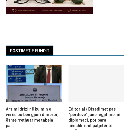
POSTIMET E FUNDIT
Arsim Idrizi në kulmin e
Editorial / Bisedimet pas
verës po bën gjum dimëror,
“perdeve” janë legjitime në
është rrethuar me tabela
diplomaci, por para
pa...
nënshkrimit patjetër të