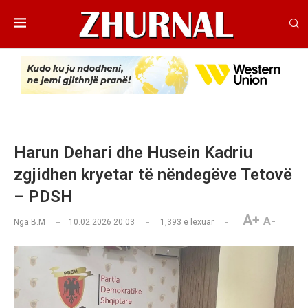
Harun Dehari dhe Husein Kadriu
zgjidhen kryetar të nëndegëve Tetovë
– PDSH
A+
A-
Nga
B.M
10.02.2026 20:03
1,393
e lexuar