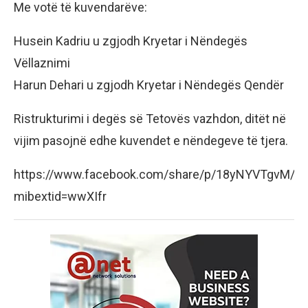
Me votë të kuvendarëve:
Husein Kadriu u zgjodh Kryetar i Nëndegës
Vëllaznimi
Harun Dehari u zgjodh Kryetar i Nëndegës Qendër
Ristrukturimi i degës së Tetovës vazhdon, ditët në
vijim pasojnë edhe kuvendet e nën­degeve të tjera.
https://www.facebook.com/share/p/18yNYVTgvM/?
mibextid=wwXIfr