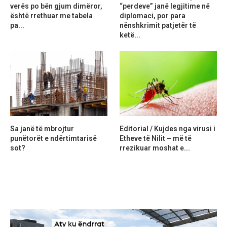
verës po bën gjum dimëror,
“perdeve” janë legjitime në
është rrethuar me tabela
diplomaci, por para
pa...
nënshkrimit patjetër të
ketë...
Sa janë të mbrojtur
Editorial / Kujdes nga virusi i
punëtorët e ndërtimtarisë
Etheve të Nilit – më të
sot?
rrezikuar moshat e...