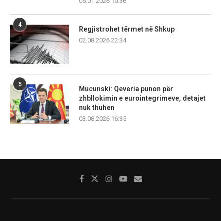
05.01.2026 10:36
4
Regjistrohet tërmet në Shkup
02.08.2026 22:34
5
Mucunski: Qeveria punon për
zhbllokimin e eurointegrimeve, detajet
nuk thuhen
03.08.2026 16:35