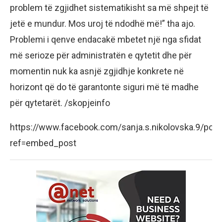
problem të zgjidhet sistematikisht sa më shpejt të
jetë e mundur. Mos uroj të ndodhë më!” tha ajo.
Problemi i qenve endacakë mbetet një nga sfidat
më serioze për administratën e qytetit dhe për
momentin nuk ka asnjë zgjidhje konkrete në
horizont që do të garantonte siguri më të madhe
për qytetarët. /skopjeinfo
https://www.facebook.com/sanja.s.nikolovska.9/po
ref=embed_post