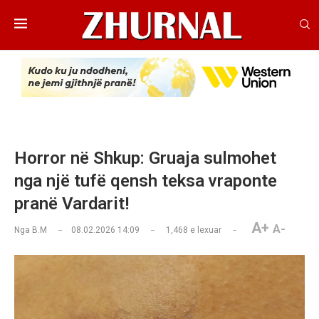
Horror në Shkup: Gruaja sulmohet
nga një tufë qensh teksa vraponte
pranë Vardarit!
A+
A-
Nga
B.M
08.02.2026 14:09
1,468
e lexuar