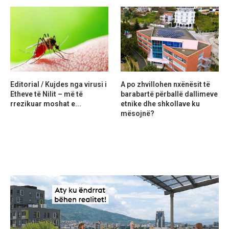
Editorial / Kujdes nga virusi i
A po zhvillohen nxënësit të
Etheve të Nilit – më të
barabartë përballë dallimeve
rrezikuar moshat e...
etnike dhe shkollave ku
mësojnë?