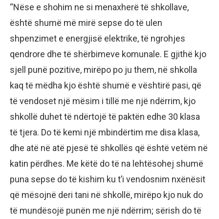
“Nëse e shohim ne si menaxherë të shkollave,
është shumë më mirë sepse do të ulen
shpenzimet e energjisë elektrike, të ngrohjes
qendrore dhe të shërbimeve komunale. E gjithë kjo
sjell punë pozitive, mirëpo po ju them, në shkolla
kaq të mëdha kjo është shumë e vështirë pasi, që
të vendoset një mësim i tillë me një ndërrim, kjo
shkollë duhet të ndërtojë të paktën edhe 30 klasa
të tjera. Do të kemi një mbindërtim me disa klasa,
dhe atë në atë pjesë të shkollës që është vetëm në
katin përdhes. Me këtë do të na lehtësohej shumë
puna sepse do të kishim ku t’i vendosnim nxënësit
që mësojnë deri tani në shkollë, mirëpo kjo nuk do
të mundësojë punën me një ndërrim; sërish do të