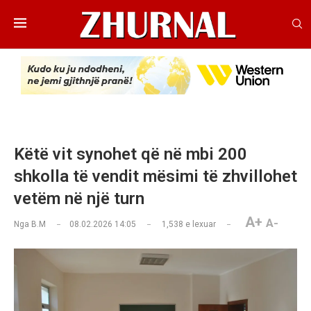
Këtë vit synohet që në mbi 200
shkolla të vendit mësimi të zhvillohet
vetëm në një turn
A+
A-
Nga
B.M
08.02.2026 14:05
1,538
e lexuar