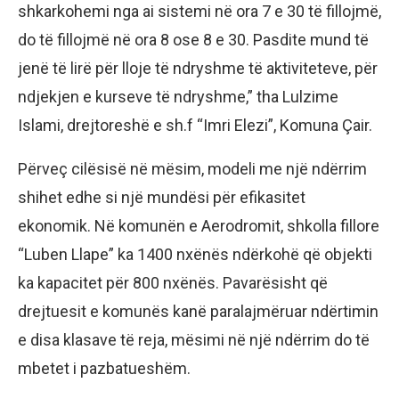
shkarkohemi nga ai sistemi në ora 7 e 30 të fillojmë,
do të fillojmë në ora 8 ose 8 e 30. Pasdite mund të
jenë të lirë për lloje të ndryshme të aktiviteteve, për
ndjekjen e kurseve të ndryshme,” tha Lulzime
Islami, drejtoreshë e sh.f “Imri Elezi”, Komuna Çair.
Përveç cilësisë në mësim, modeli me një ndërrim
shihet edhe si një mundësi për efikasitet
ekonomik. Në komunën e Aerodromit, shkolla fillore
“Luben Llape” ka 1400 nxënës ndërkohë që objekti
ka kapacitet për 800 nxënës. Pavarësisht që
drejtuesit e komunës kanë paralajmëruar ndërtimin
e disa klasave të reja, mësimi në një ndërrim do të
mbetet i pazbatueshëm.