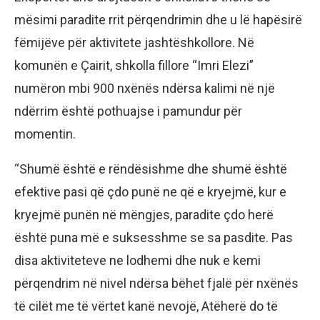
mësimi paradite rrit përqendrimin dhe u lë hapësirë
fëmijëve për aktivitete jashtëshkollore. Në
komunën e Çairit, shkolla fillore “Imri Elezi”
numëron mbi 900 nxënës ndërsa kalimi në një
ndërrim është pothuajse i pamundur për
momentin.
“Shumë është e rëndësishme dhe shumë është
efektive pasi që çdo punë ne që e kryejmë, kur e
kryejmë punën në mëngjes, paradite çdo herë
është puna më e suksesshme se sa pasdite. Pas
disa aktiviteteve ne lodhemi dhe nuk e kemi
përqendrim në nivel ndërsa bëhet fjalë për nxënës
të cilët me të vërtet kanë nevojë, Atëherë do të