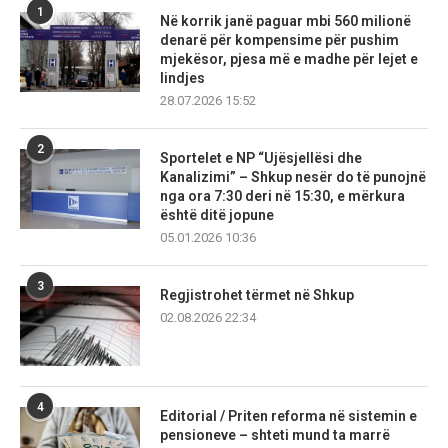
1
Në korrik janë paguar mbi 560 milionë
denarë për kompensime për pushim
mjekësor, pjesa më e madhe për lejet e
lindjes
28.07.2026 15:52
2
Sportelet e NP “Ujësjellësi dhe
Kanalizimi” – Shkup nesër do të punojnë
nga ora 7:30 deri në 15:30, e mërkura
është ditë jopune
05.01.2026 10:36
3
Regjistrohet tërmet në Shkup
02.08.2026 22:34
4
Editorial / Priten reforma në sistemin e
pensioneve – shteti mund ta marrë