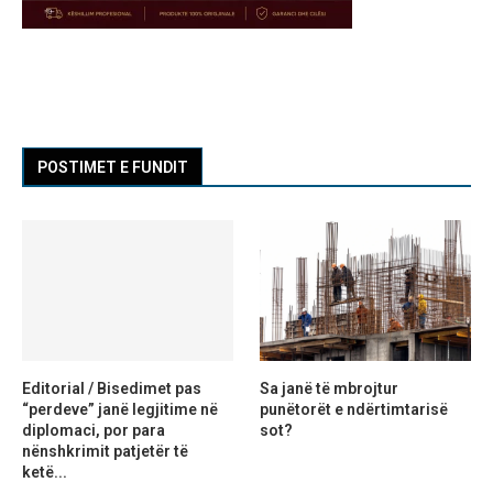
POSTIMET E FUNDIT
Editorial / Bisedimet pas
Sa janë të mbrojtur
“perdeve” janë legjitime në
punëtorët e ndërtimtarisë
diplomaci, por para
sot?
nënshkrimit patjetër të
ketë...