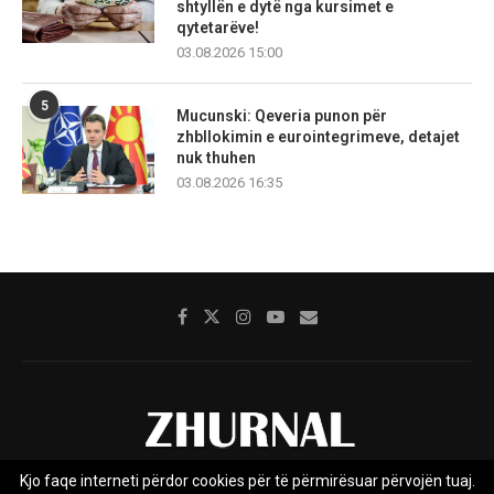
shtyllën e dytë nga kursimet e
qytetarëve!
03.08.2026 15:00
5
Mucunski: Qeveria punon për
zhbllokimin e eurointegrimeve, detajet
nuk thuhen
03.08.2026 16:35
Kjo faqe interneti përdor cookies për të përmirësuar përvojën tuaj.