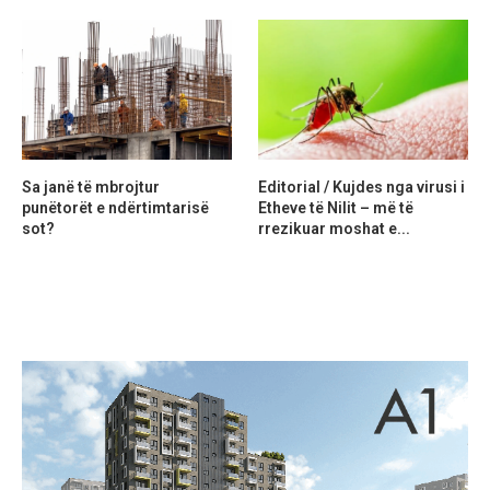
Sa janë të mbrojtur
Editorial / Kujdes nga virusi i
punëtorët e ndërtimtarisë
Etheve të Nilit – më të
sot?
rrezikuar moshat e...