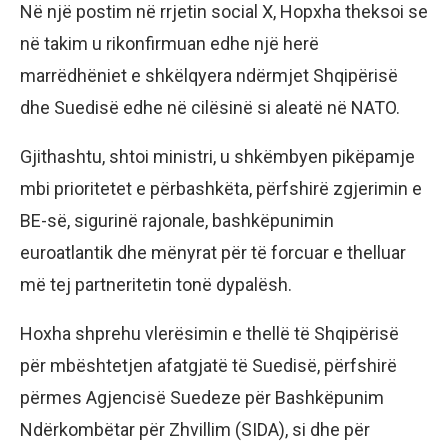
Në një postim në rrjetin social X, Hopxha theksoi se
në takim u rikonfirmuan edhe një herë
marrëdhëniet e shkëlqyera ndërmjet Shqipërisë
dhe Suedisë edhe në cilësinë si aleatë në NATO.
Gjithashtu, shtoi ministri, u shkëmbyen pikëpamje
mbi prioritetet e përbashkëta, përfshirë zgjerimin e
BE-së, sigurinë rajonale, bashkëpunimin
euroatlantik dhe mënyrat për të forcuar e thelluar
më tej partneritetin tonë dypalësh.
Hoxha shprehu vlerësimin e thellë të Shqipërisë
për mbështetjen afatgjatë të Suedisë, përfshirë
përmes Agjencisë Suedeze për Bashkëpunim
Ndërkombëtar për Zhvillim (SIDA), si dhe për