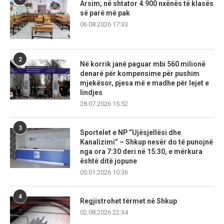
Arsim, në shtator 4.900 nxënës të klasës
së parë më pak
06.08.2026 17:33
2
Në korrik janë paguar mbi 560 milionë
denarë për kompensime për pushim
mjekësor, pjesa më e madhe për lejet e
lindjes
28.07.2026 15:52
3
Sportelet e NP “Ujësjellësi dhe
Kanalizimi” – Shkup nesër do të punojnë
nga ora 7:30 deri në 15:30, e mërkura
është ditë jopune
05.01.2026 10:36
4
Regjistrohet tërmet në Shkup
02.08.2026 22:34