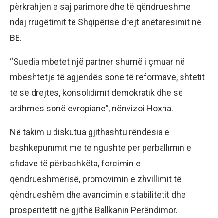
përkrahjen e saj parimore dhe të qëndrueshme
ndaj rrugëtimit të Shqipërisë drejt anëtarësimit në
BE.
“Suedia mbetet një partner shumë i çmuar në
mbështetje të agjendës sonë të reformave, shtetit
të së drejtës, konsolidimit demokratik dhe së
ardhmes sonë evropiane”, nënvizoi Hoxha.
Në takim u diskutua gjithashtu rëndësia e
bashkëpunimit më të ngushtë për përballimin e
sfidave të përbashkëta, forcimin e
qëndrueshmërisë, promovimin e zhvillimit të
qëndrueshëm dhe avancimin e stabilitetit dhe
prosperitetit në gjithë Ballkanin Perëndimor.