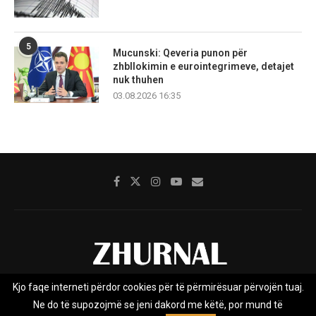
5
Mucunski: Qeveria punon për
zhbllokimin e eurointegrimeve, detajet
nuk thuhen
03.08.2026 16:35
Kjo faqe interneti përdor cookies për të përmirësuar përvojën tuaj.
Rreth nesh
Impresumi
Marketing
Kontakt
Ne do të supozojmë se jeni dakord me këtë, por mund të
Privacy Policy