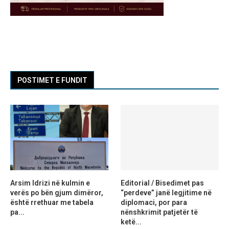
POSTIMET E FUNDIT
Arsim Idrizi në kulmin e
Editorial / Bisedimet pas
verës po bën gjum dimëror,
“perdeve” janë legjitime në
është rrethuar me tabela
diplomaci, por para
pa...
nënshkrimit patjetër të
ketë...