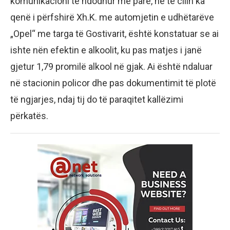
komunikacioni të ndodhur më parë, në të cilin ka
qenë i përfshirë Xh.K. me automjetin e udhëtarëve
„Opel“ me targa të Gostivarit, është konstatuar se ai
ishte nën efektin e alkoolit, ku pas matjes i janë
gjetur 1,79 promilë alkool në gjak. Ai është ndaluar
në stacionin policor dhe pas dokumentimit të plotë
të ngjarjes, ndaj tij do të paraqitet kallëzimi
përkatës.