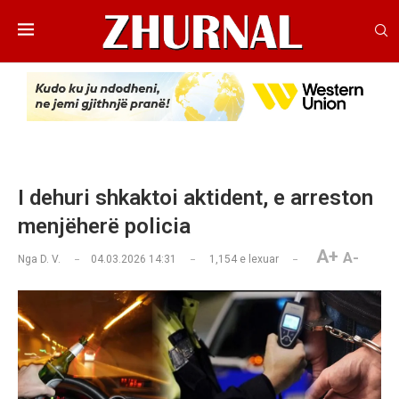
I dehuri shkaktoi aktident, e arreston
menjëherë policia
A+
A-
Nga
D. V.
04.03.2026 14:31
1,154
e lexuar