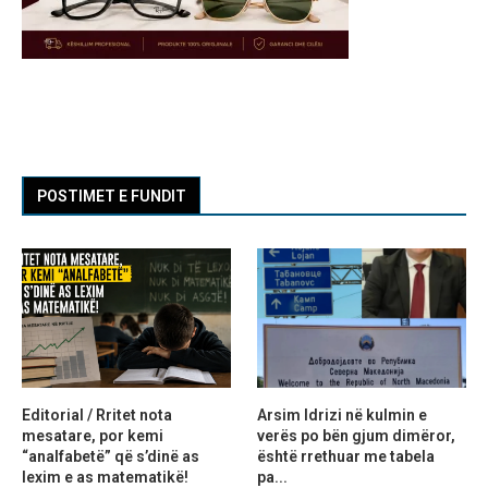
POSTIMET E FUNDIT
Editorial / Rritet nota
Arsim Idrizi në kulmin e
mesatare, por kemi
verës po bën gjum dimëror,
“analfabetë” që s’dinë as
është rrethuar me tabela
lexim e as matematikë!
pa...