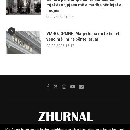
mjekësor, pjesa më e madhe për lejet e
lindjes
28.07.2026 15:52
5
VMRO‑DPMNE: Maqedonia do të bëhet
vend më i mirë për të jetuar
03.08.2026 16:17