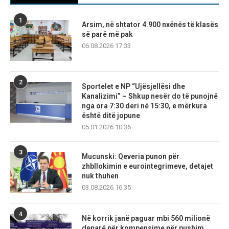
1
Arsim, në shtator 4.900 nxënës të klasës
së parë më pak
06.08.2026 17:33
2
Sportelet e NP “Ujësjellësi dhe
Kanalizimi” – Shkup nesër do të punojnë
nga ora 7:30 deri në 15:30, e mërkura
është ditë jopune
05.01.2026 10:36
3
Mucunski: Qeveria punon për
zhbllokimin e eurointegrimeve, detajet
nuk thuhen
03.08.2026 16:35
4
Në korrik janë paguar mbi 560 milionë
denarë për kompensime për pushim