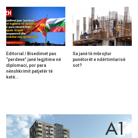
Editorial / Bisedimet pas
Sa janë të mbrojtur
“perdeve” janë legjitime në
punëtorët e ndërtimtarisë
diplomaci, por para
sot?
nënshkrimit patjetër të
ketë...