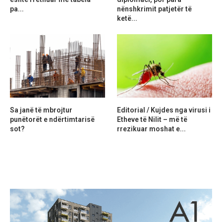
pa...
nënshkrimit patjetër të
ketë...
Sa janë të mbrojtur
Editorial / Kujdes nga virusi i
punëtorët e ndërtimtarisë
Etheve të Nilit – më të
sot?
rrezikuar moshat e...