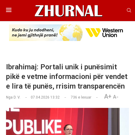
Ibrahimaj: Portali unik i punësimit
pikë e vetme informacioni për vendet
e lira të punës, rrisim transparencën
A+
A-
Nga
D. V.
07.04.2026 13:32
736
e lexuar