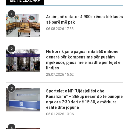
MË TË LEXUARA
1
Arsim, në shtator 4.900 nxënës të klasës
së parë më pak
06.08.2026 17:33
2
Në korrik janë paguar mbi 560 milionë
denarë për kompensime për pushim
mjekësor, pjesa më e madhe për lejet e
lindjes
28.07.2026 15:52
3
Sportelet e NP “Ujësjellësi dhe
Kanalizimi” – Shkup nesër do të punojnë
nga ora 7:30 deri në 15:30, e mërkura
është ditë jopune
05.01.2026 10:36
4