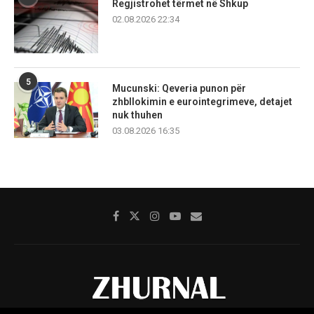
Regjistrohet tërmet në Shkup
02.08.2026 22:34
5
Mucunski: Qeveria punon për
zhbllokimin e eurointegrimeve, detajet
nuk thuhen
03.08.2026 16:35