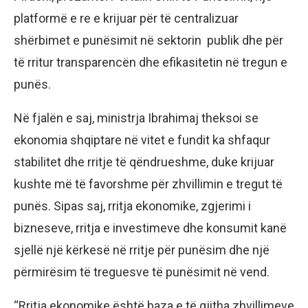
platformë e re e krijuar për të centralizuar
shërbimet e punësimit në sektorin publik dhe për
të rritur transparencën dhe efikasitetin në tregun e
punës.
Në fjalën e saj, ministrja Ibrahimaj theksoi se
ekonomia shqiptare në vitet e fundit ka shfaqur
stabilitet dhe rritje të qëndrueshme, duke krijuar
kushte më të favorshme për zhvillimin e tregut të
punës. Sipas saj, rritja ekonomike, zgjerimi i
bizneseve, rritja e investimeve dhe konsumit kanë
sjellë një kërkesë në rritje për punësim dhe një
përmirësim të treguesve të punësimit në vend.
“Rritja ekonomike është baza e të gjitha zhvillimeve