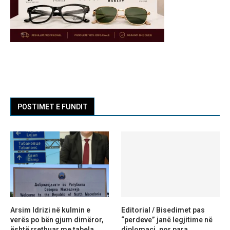
POSTIMET E FUNDIT
Arsim Idrizi në kulmin e
Editorial / Bisedimet pas
verës po bën gjum dimëror,
“perdeve” janë legjitime në
është rrethuar me tabela
diplomaci, por para