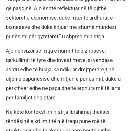
që pasojnë. Ajo është reflektuar në të gjithë
sektorët e ekonomisë, duke rritur të ardhurat e
bizneseve dhe duke krijuar më shumë mundësi
punësimi për qytetarët,” u shpreh ministrja.
Ajo nënvizoi se rritja e numrit të bizneseve,
qarkullimit të tyre dhe investimeve, si vendase
ashtu edhe të huaja, ka ndikuar drejtpërdrejt në
uljen e papunësisë dhe rritjen e punësimit, duke u
përkthyer edhe në paga dhe të ardhura më të larta
për familjet shqiptare.
Në këtë kontekst, ministrja Ibrahimaj theksoi
rëndësinë e krijimit të një tregu pune më të
strukturuar dhe të aksesueshëm për të gjithë.