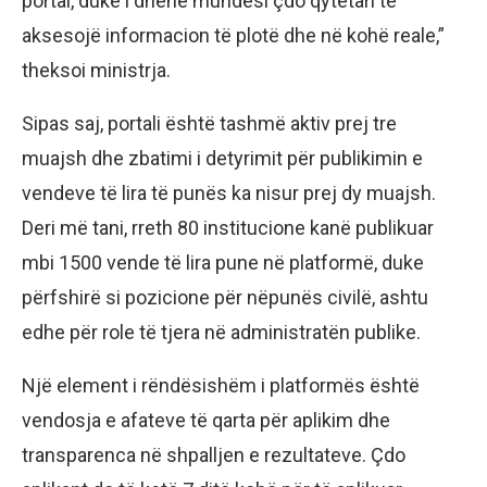
portal, duke i dhënë mundësi çdo qytetari të
aksesojë informacion të plotë dhe në kohë reale,”
theksoi ministrja.
Sipas saj, portali është tashmë aktiv prej tre
muajsh dhe zbatimi i detyrimit për publikimin e
vendeve të lira të punës ka nisur prej dy muajsh.
Deri më tani, rreth 80 institucione kanë publikuar
mbi 1500 vende të lira pune në platformë, duke
përfshirë si pozicione për nëpunës civilë, ashtu
edhe për role të tjera në administratën publike.
Një element i rëndësishëm i platformës është
vendosja e afateve të qarta për aplikim dhe
transparenca në shpalljen e rezultateve. Çdo