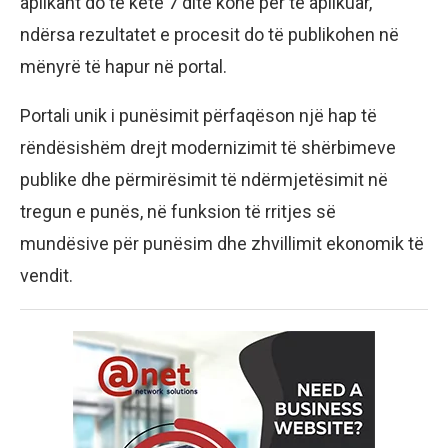
aplikant do të ketë 7 ditë kohë për të aplikuar,
ndërsa rezultatet e procesit do të publikohen në
mënyrë të hapur në portal.
Portali unik i punësimit përfaqëson një hap të
rëndësishëm drejt modernizimit të shërbimeve
publike dhe përmirësimit të ndërmjetësimit në
tregun e punës, në funksion të rritjes së
mundësive për punësim dhe zhvillimit ekonomik të
vendit.