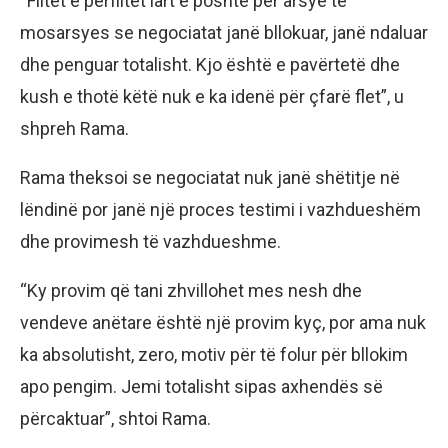
“Flitet e përflitet lart e poshtë për arsye të
mosarsyes se negociatat janë bllokuar, janë ndaluar
dhe penguar totalisht. Kjo është e pavërtetë dhe
kush e thotë këtë nuk e ka idenë për çfarë flet”, u
shpreh Rama.
Rama theksoi se negociatat nuk janë shëtitje në
lëndinë por janë një proces testimi i vazhdueshëm
dhe provimesh të vazhdueshme.
“Ky provim që tani zhvillohet mes nesh dhe
vendeve anëtare është një provim kyç, por ama nuk
ka absolutisht, zero, motiv për të folur për bllokim
apo pengim. Jemi totalisht sipas axhendës së
përcaktuar”, shtoi Rama.