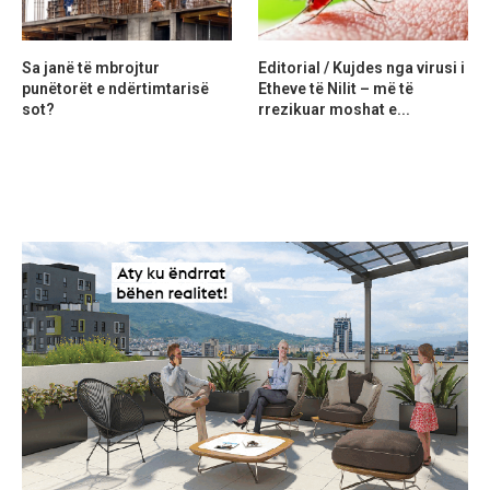
Sa janë të mbrojtur
Editorial / Kujdes nga virusi i
punëtorët e ndërtimtarisë
Etheve të Nilit – më të
sot?
rrezikuar moshat e...