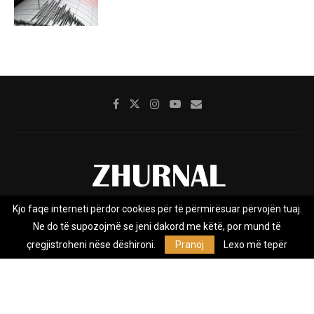
Kjo faqe interneti përdor cookies për të përmirësuar përvojën tuaj.
Rreth nesh
Impresumi
Marketing
Kontakt
Ne do të supozojmë se jeni dakord me këtë, por mund të
Privacy Policy
çregjistroheni nëse dëshironi.
Pranoj
Lexo më tepër
Zhurnal.mk është Agjenci e Lajmeve e pavarur, e themeluar në vitin
2009, që e mbulon Maqedoninë, Kosovën, Shqipërinë edhe lajmet
nga bota.
@2026 - All Right Reserved. Designed and Developed by