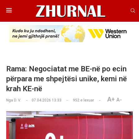
Rama: Negociatat me BE-në po ecin
përpara me shpejtësi unike, kemi në
krah KE-në
A+
A-
Nga
D. V.
07.04.2026 13:33
952
e lexuar