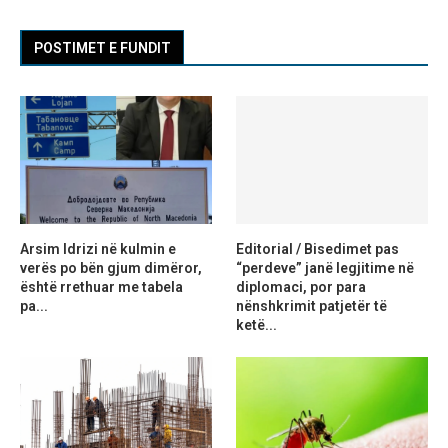
POSTIMET E FUNDIT
Arsim Idrizi në kulmin e
Editorial / Bisedimet pas
verës po bën gjum dimëror,
“perdeve” janë legjitime në
është rrethuar me tabela
diplomaci, por para
pa...
nënshkrimit patjetër të
ketë...