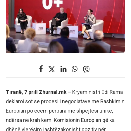
Tiranë, 7 prill Zhurnal.mk –
Kryeministri Edi Rama
deklaroi sot se procesi i negociatave me Bashkimin
Europian po ecëm përpara me shpejtësi unike,
ndërsa në krah kemi Komisionin Europian që ka
dhënë vlerësim jashtëzakonisht pozitiv për