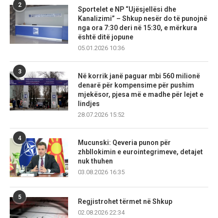
2
Sportelet e NP “Ujësjellësi dhe
Kanalizimi” – Shkup nesër do të punojnë
nga ora 7:30 deri në 15:30, e mërkura
është ditë jopune
05.01.2026 10:36
3
Në korrik janë paguar mbi 560 milionë
denarë për kompensime për pushim
mjekësor, pjesa më e madhe për lejet e
lindjes
28.07.2026 15:52
4
Mucunski: Qeveria punon për
zhbllokimin e eurointegrimeve, detajet
nuk thuhen
03.08.2026 16:35
5
Regjistrohet tërmet në Shkup
02.08.2026 22:34