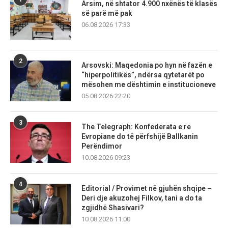
Arsim, në shtator 4.900 nxënës të klasës
së parë më pak
06.08.2026 17:33
2
Arsovski: Maqedonia po hyn në fazën e
“hiperpolitikës”, ndërsa qytetarët po
mësohen me dështimin e institucioneve
05.08.2026 22:20
3
The Telegraph: Konfederata e re
Evropiane do të përfshijë Ballkanin
Perëndimor
10.08.2026 09:23
4
Editorial / Provimet në gjuhën shqipe –
Deri dje akuzohej Filkov, tani a do ta
zgjidhë Shasivari?
10.08.2026 11:00