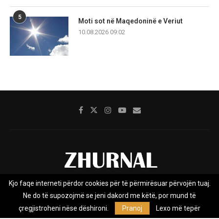
5
Moti sot në Maqedoninë e Veriut
10.08.2026 09:02
Kjo faqe interneti përdor cookies për të përmirësuar përvojën tuaj.
Rreth nesh
Impresumi
Marketing
Kontakt
Ne do të supozojmë se jeni dakord me këtë, por mund të
Privacy Policy
çregjistroheni nëse dëshironi.
Pranoj
Lexo më tepër
Zhurnal.mk është Agjenci e Lajmeve e pavarur, e themeluar në vitin