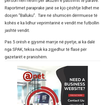
person nën hetim për akuzën e pastrimit të parave.
Raportimet paraprake janë se kjo çështje lidhet me
dosjen “Balluku”. Tare në shumicën dërrmuese të
kohës e ka lidhur veprimtarinë e vendit me futbollin
jashtë vendit.
Pas 5 orësh e gjysmë marrje në pyetje, ai ka dalë
nga SPAK, teksa nuk ka zgjedhur të flasë për
gazetarët e pranishëm.