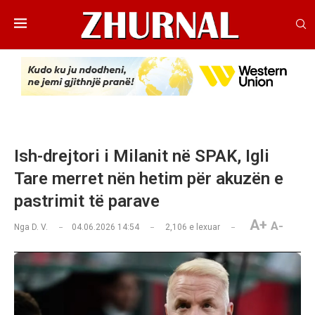
Ish-drejtori i Milanit në SPAK, Igli
Tare merret nën hetim për akuzën e
pastrimit të parave
A+
A-
Nga
D. V.
04.06.2026 14:54
2,106
e lexuar