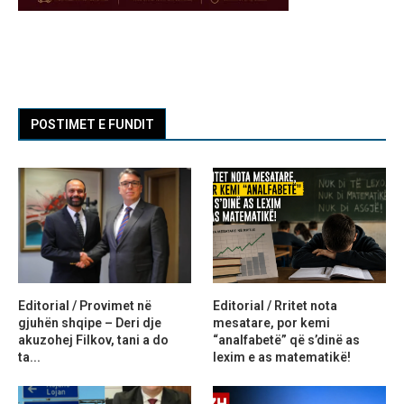
POSTIMET E FUNDIT
Editorial / Provimet në
Editorial / Rritet nota
gjuhën shqipe – Deri dje
mesatare, por kemi
akuzohej Filkov, tani a do
“analfabetë” që s’dinë as
ta...
lexim e as matematikë!