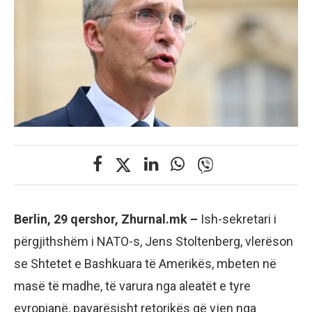
Berlin, 29 qershor, Zhurnal.mk –
Ish-sekretari i
përgjithshëm i NATO-s, Jens Stoltenberg, vlerëson
se Shtetet e Bashkuara të Amerikës, mbeten në
masë të madhe, të varura nga aleatët e tyre
evropianë, pavarësisht retorikës që vjen nga