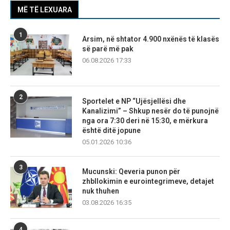
MË TË LEXUARA
1
Arsim, në shtator 4.900 nxënës të klasës
së parë më pak
06.08.2026 17:33
2
Sportelet e NP “Ujësjellësi dhe
Kanalizimi” – Shkup nesër do të punojnë
nga ora 7:30 deri në 15:30, e mërkura
është ditë jopune
05.01.2026 10:36
3
Mucunski: Qeveria punon për
zhbllokimin e eurointegrimeve, detajet
nuk thuhen
03.08.2026 16:35
4