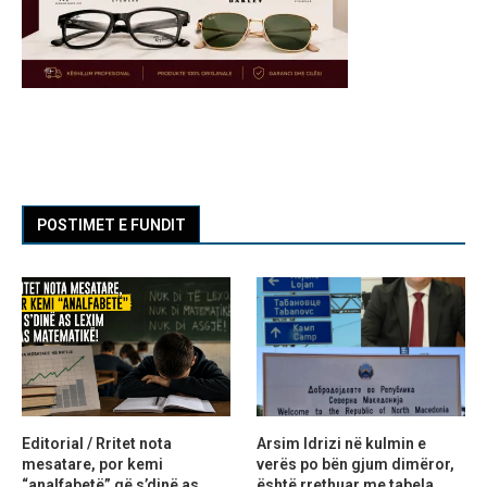
POSTIMET E FUNDIT
Editorial / Rritet nota
Arsim Idrizi në kulmin e
mesatare, por kemi
verës po bën gjum dimëror,
“analfabetë” që s’dinë as
është rrethuar me tabela