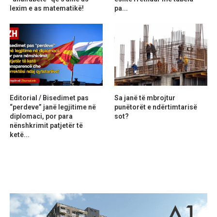
lexim e as matematikë!
pa...
Editorial / Bisedimet pas
Sa janë të mbrojtur
“perdeve” janë legjitime në
punëtorët e ndërtimtarisë
diplomaci, por para
sot?
nënshkrimit patjetër të
ketë...