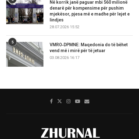
Në korrik janë paguar mbi 560 milionë
denarë për kompensime për pushim
mjekësor, pjesa më e madhe për lejet e
lindjes
28.07.2026 15:52
5
VMRO‑DPMNE: Maqedonia do të bëhet
vend më i mirë për të jetuar
03.08.2026 16:17