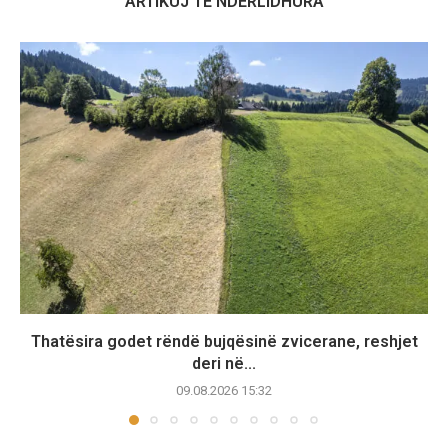
ARTIKUJ TË NDËRLIDHURA
Thatësira godet rëndë bujqësinë zvicerane, reshjet
deri në...
09.08.2026 15:32