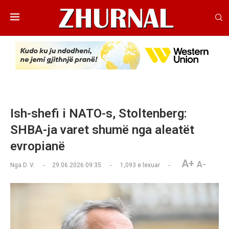
Ish-shefi i NATO-s, Stoltenberg:
SHBA-ja varet shumë nga aleatët
evropianë
A+
A-
Nga
D. V.
29.06.2026 09:35
1,093
e lexuar