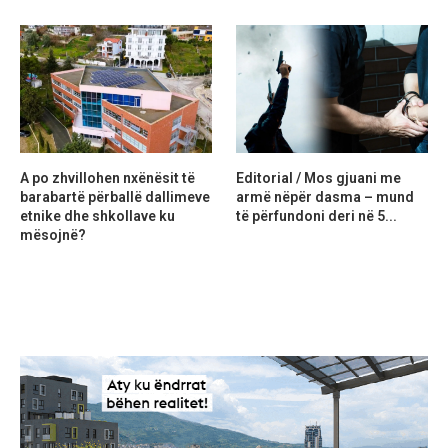
A po zhvillohen nxënësit të
Editorial / Mos gjuani me
barabartë përballë dallimeve
armë nëpër dasma – mund
etnike dhe shkollave ku
të përfundoni deri në 5...
mësojnë?