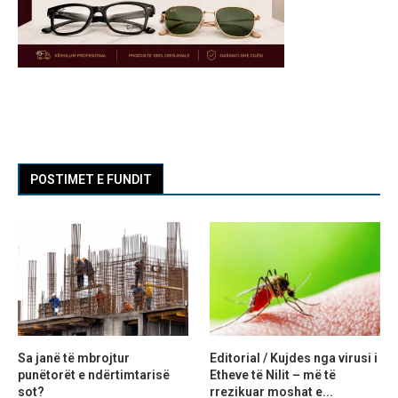
POSTIMET E FUNDIT
Sa janë të mbrojtur
Editorial / Kujdes nga virusi i
punëtorët e ndërtimtarisë
Etheve të Nilit – më të
sot?
rrezikuar moshat e...