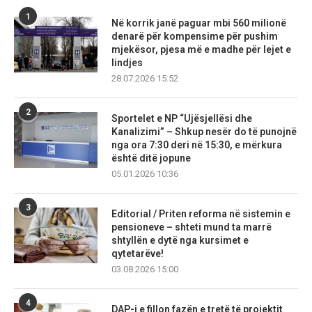
1
Në korrik janë paguar mbi 560 milionë
denarë për kompensime për pushim
mjekësor, pjesa më e madhe për lejet e
lindjes
28.07.2026 15:52
2
Sportelet e NP “Ujësjellësi dhe
Kanalizimi” – Shkup nesër do të punojnë
nga ora 7:30 deri në 15:30, e mërkura
është ditë jopune
05.01.2026 10:36
3
Editorial / Priten reforma në sistemin e
pensioneve – shteti mund ta marrë
shtyllën e dytë nga kursimet e
qytetarëve!
03.08.2026 15:00
4
DAP-i e fillon fazën e tretë të projektit