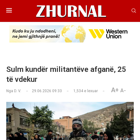
Sulm kundër militantëve afganë, 25
të vdekur
A+
A-
Nga
D. V.
29.06.2026 09:33
1,534
e lexuar