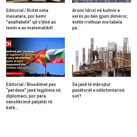
Editorial / Rritet nota
Arsim Idrizi në kulmin e
mesatare, por kemi
verës po bën gjum dimëror,
“analfabetë” që s’dinë as
është rrethuar me tabela
lexim e as matematikë!
pa...
Editorial / Bisedimet pas
Sa janë të mbrojtur
“perdeve” janë legjitime në
punëtorët e ndërtimtarisë
diplomaci, por para
sot?
nënshkrimit patjetër të
ketë...