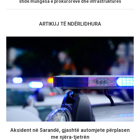
sfidë mungesa e prokurorëve dhe infrastrukturës
ARTIKUJ TË NDËRLIDHURA
Aksident në Sarandë, gjashtë automjete përplasen
me njëra-tjetrën