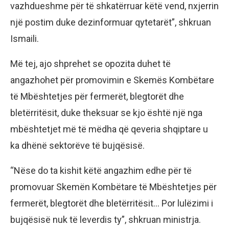
vazhdueshme për të shkatërruar këtë vend, nxjerrin
një postim duke dezinformuar qytetarët”, shkruan
Ismaili.
Më tej, ajo shprehet se opozita duhet të
angazhohet për promovimin e Skemës Kombëtare
të Mbështetjes për fermerët, blegtorët dhe
bletërritësit, duke theksuar se kjo është një nga
mbështetjet më të mëdha që qeveria shqiptare u
ka dhënë sektorëve të bujqësisë.
“Nëse do ta kishit këtë angazhim edhe për të
promovuar Skemën Kombëtare të Mbështetjes për
fermerët, blegtorët dhe bletërritësit… Por lulëzimi i
bujqësisë nuk të leverdis ty”, shkruan ministrja.