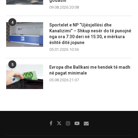
godasin
09.08.2026 20:08
4
Sportelet e NP “Ujësjellësi dhe
Kanalizimi” – Shkup nesër do të punojnë
nga ora 7:30 deri në 15:30, e mërkura
është ditë jopune
05.01.2026 10:36
5
Evropa dhe Ballkani me hendek të madh
në pagat minimale
05.08.2026 21:07