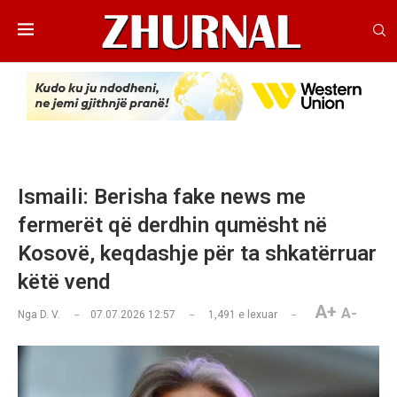
Ismaili: Berisha fake news me
fermerët që derdhin qumësht në
Kosovë, keqdashje për ta shkatërruar
këtë vend
A+
A-
Nga
D. V.
07.07.2026 12:57
1,491
e lexuar