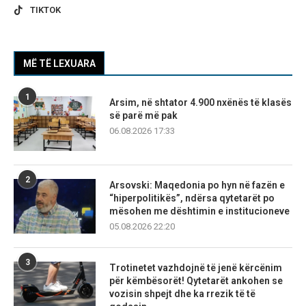
TIKTOK
MË TË LEXUARA
1
Arsim, në shtator 4.900 nxënës të klasës
së parë më pak
06.08.2026 17:33
2
Arsovski: Maqedonia po hyn në fazën e
“hiperpolitikës”, ndërsa qytetarët po
mësohen me dështimin e institucioneve
05.08.2026 22:20
3
Trotinetet vazhdojnë të jenë kërcënim
për këmbësorët! Qytetarët ankohen se
vozisin shpejt dhe ka rrezik të të