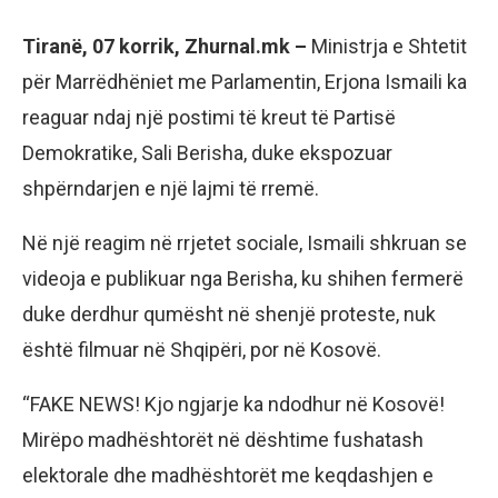
Tiranë, 07 korrik, Zhurnal.mk –
Ministrja e Shtetit
për Marrëdhëniet me Parlamentin, Erjona Ismaili ka
reaguar ndaj një postimi të kreut të Partisë
Demokratike, Sali Berisha, duke ekspozuar
shpërndarjen e një lajmi të rremë.
Në një reagim në rrjetet sociale, Ismaili shkruan se
videoja e publikuar nga Berisha, ku shihen fermerë
duke derdhur qumësht në shenjë proteste, nuk
është filmuar në Shqipëri, por në Kosovë.
“FAKE NEWS! Kjo ngjarje ka ndodhur në Kosovë!
Mirëpo madhështorët në dështime fushatash
elektorale dhe madhështorët me keqdashjen e