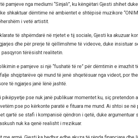
 të pamjeve nga mediumi “Sinjali”, ku këngëtari Gjesti shihet du
uke shkaktuar dëmtime në ambientet e shtëpisë muzikore “ONIMA
hershëm i vetë artistit.
arate të shpërndarë në rrjetet e tij sociale, Gjesti ka akuzuar k
gjarjes dhe për prerje të qëllimshme të videove, duke insistuar s
 pasqyron tërësisht realitetin.
blikimin e pamjeve si një “fushatë të re” për dëmtimin e imazhit të
i falje shqiptarëve që mund të jenë shqetësuar nga videot, por th
sore të ngjarjes janë lënë jashtë.
i pikëpyetje pse nuk janë publikuar momentet ku, siç pretendon ai
”, vetëm pse po kërkonte paratë e fituara me mund. Ai shtoi se në
het qartë se stafi i kompanisë qëndron i qetë, duke argumentuar 
 askush nuk ka qenë realisht i rrezikuar.
it me armë, Gjesti ka hedhur edhe akuza të rënda financiare dhe li