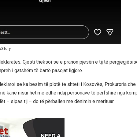
aStory
eklaratës, Gjesti theksoi se e pranon pjesën e tij të përgjegjësi
preh i gatshëm të bartë pasojat ligjore.
deklaroi se ka besim të plotë te shteti i Kosovës, Prokuroria dhe
më kanë nisur hetime edhe ndaj personave të përfshirë nga kom
lët – sipas tij – do të përballen me dënimin e merituar.