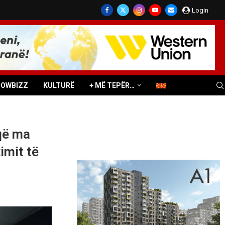
Login
HOWBIZZ
KULTURË
+ MË TEPËR…
që ma
imit të