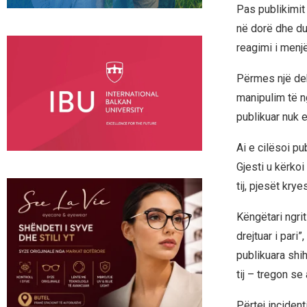
Pas publikimit
në dorë dhe d
reagimi i menjë
Përmes një dekl
manipulim të n
publikuar nuk e
Ai e cilësoi pu
Gjesti u kërko
tij, pjesët krye
Këngëtari ngrit
drejtuar i pari
publikuara shi
tij – tregon se
Përtej incident