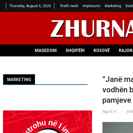
Thursday, August 6, 2026
Rreth nesh
Impresumi
Marketing
Kont
MAQEDONI
SHQIPËRI
KOSOVË
RAJON 
“Janë ma
MARKETING
vodhën b
pamjeve 
Nga
D. V.
04.