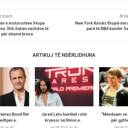
parshëm
Arti
lubin e motoristëve Vespa
New York Knicks fitojnë me r
na: Stili italian vazhdon të
parë të NBA kundër S
r për shumë breza
ARTIKUJ TË NDËRLIDHURA
James Bond flet
Jared Leto humbet rolin
“Menduam se i
edhjen e...
kryesor në filmin e...
për gjithë
26 16:59
06.08.2026 16:56
06.08.2