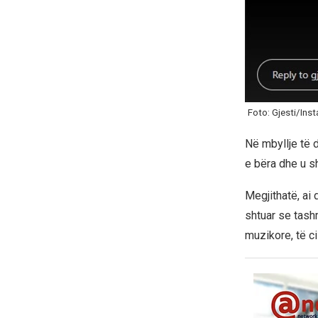
Foto: Gjesti/Inst
Në mbyllje të d
e bëra dhe u sh
Megjithatë, ai 
shtuar se tash
muzikore, të ci