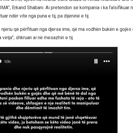
NIMA”, Erkand Shabani. Ai pretendon se kompania i ka falsifikuar 
uar ndër vite nga puna e tij, pa dijeninë e tij.
njeriu që përfituan nga djersa ime, që ma vodhën bukën e gojës
 vetja”, shkruan ai në mesazhin e tij.