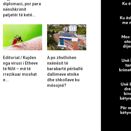
diplomaci, por para
nënshkrimit
patjetër të ketë...
Editorial / Kujdes
A po zhvillohen
nga virusi i Etheve
nxënësit të
të Nilit – më të
barabartë përballë
rrezikuar moshat
dallimeve etnike
e...
dhe shkollave ku
mësojnë?