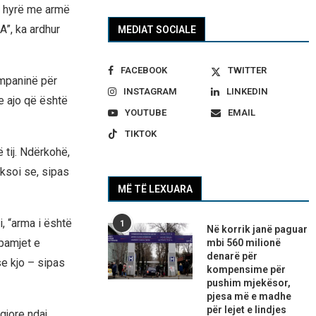
ke hyrë me armë
”, ka ardhur
MEDIAT SOCIALE
FACEBOOK
TWITTER
ompaninë për
INSTAGRAM
LINKEDIN
e ajo që është
YOUTUBE
EMAIL
TIKTOK
 tij. Ndërkohë,
eksoi se, sipas
MË TË LEXUARA
, “arma i është
1
Në korrik janë paguar
 pamjet e
mbi 560 milionë
denarë për
se kjo – sipas
kompensime për
pushim mjekësor,
pjesa më e madhe
për lejet e lindjes
gjore ndaj