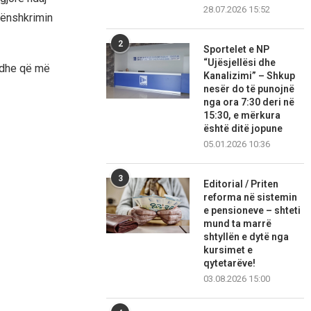
28.07.2026 15:52
nënshkrimin
2
Sportelet e NP
“Ujësjellësi dhe
 dhe që më
Kanalizimi” – Shkup
nesër do të punojnë
nga ora 7:30 deri në
15:30, e mërkura
është ditë jopune
05.01.2026 10:36
3
Editorial / Priten
reforma në sistemin
e pensioneve – shteti
mund ta marrë
shtyllën e dytë nga
kursimet e
qytetarëve!
03.08.2026 15:00