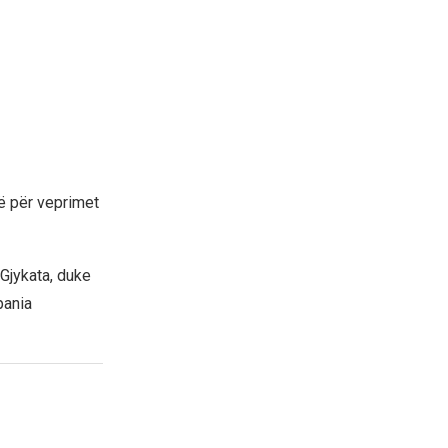
së për veprimet
 Gjykata, duke
pania