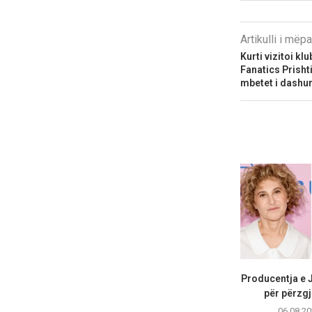
Artikulli i më
Kurti vizitoi k
Fanatics Prishti
mbetet i dashu
Producentja e 
për përzgj
06.08.20