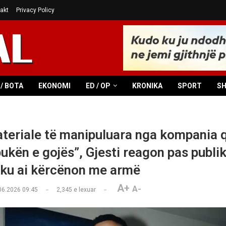
akt
Privacy Policy
/ BOTA
EKONOMI
ED / OP
KRONIKA
SPORT
S
teriale të manipuluara nga kompania 
ukën e gojës”, Gjesti reagon pas publik
ku ai kërcënon me armë
A+
A-
06.2026 09:45
2,345
e lexuar