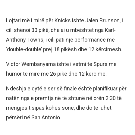
Lojtari më i mirë për Knicks ishte Jalen Brunson, i
cili shënoi 30 pikë, dhe ai u mbështet nga Karl-
Anthony Towns, i cili pati një performancë me
‘double-double’ prej 18 pikësh dhe 12 kërcimesh.
Victor Wembanyama ishte i vetmi te Spurs me
humor të mirë me 26 pikë dhe 12 kërcime.
Ndeshja e dytë e serisë finale është planifikuar për
natën nga e premtja në të shtunë në orën 2:30 të
mëngjesit sipas kohës sonë, dhe do të luhet
përsëri në San Antonio.