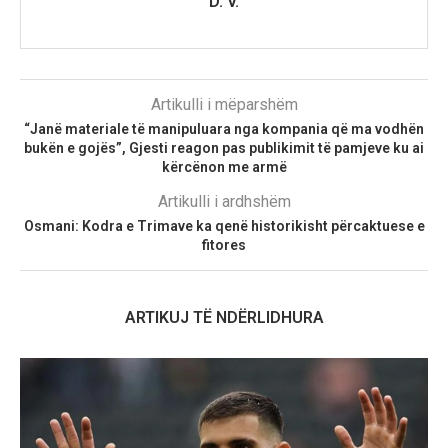
D. V.
Artikulli i mëparshëm
“Janë materiale të manipuluara nga kompania që ma vodhën
bukën e gojës”, Gjesti reagon pas publikimit të pamjeve ku ai
kërcënon me armë
Artikulli i ardhshëm
Osmani: Kodra e Trimave ka qenë historikisht përcaktuese e
fitores
ARTIKUJ TË NDËRLIDHURA