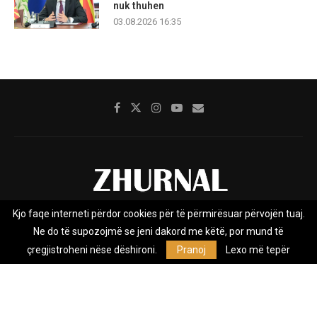
nuk thuhen
03.08.2026 16:35
Kjo faqe interneti përdor cookies për të përmirësuar përvojën tuaj.
Rreth nesh
Impresumi
Marketing
Kontakt
Ne do të supozojmë se jeni dakord me këtë, por mund të
Privacy Policy
çregjistroheni nëse dëshironi.
Pranoj
Lexo më tepër
Zhurnal.mk është Agjenci e Lajmeve e pavarur, e themeluar në vitin
2009, që e mbulon Maqedoninë, Kosovën, Shqipërinë edhe lajmet
nga bota.