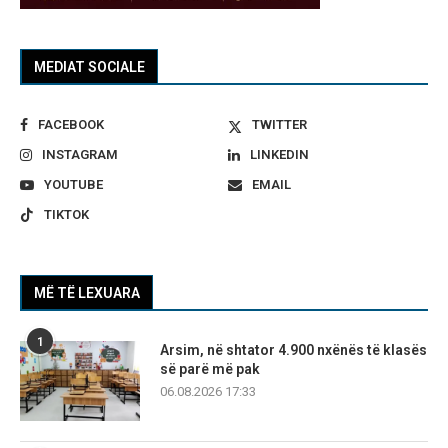
MEDIAT SOCIALE
FACEBOOK
TWITTER
INSTAGRAM
LINKEDIN
YOUTUBE
EMAIL
TIKTOK
MË TË LEXUARA
1
Arsim, në shtator 4.900 nxënës të klasës
së parë më pak
06.08.2026 17:33