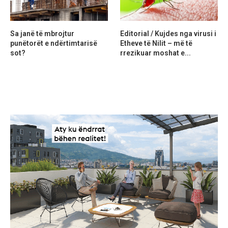
Sa janë të mbrojtur
Editorial / Kujdes nga virusi i
punëtorët e ndërtimtarisë
Etheve të Nilit – më të
sot?
rrezikuar moshat e...