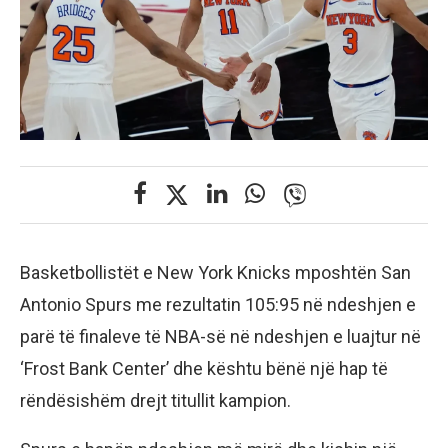
Basketbollistët e New York Knicks mposhtën San
Antonio Spurs me rezultatin 105:95 në ndeshjen e
parë të finaleve të NBA-së në ndeshjen e luajtur në
‘Frost Bank Center’ dhe kështu bënë një hap të
rëndësishëm drejt titullit kampion.