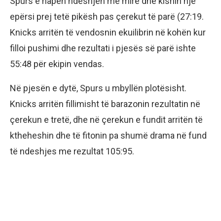
Spurs e hapën ndeshjen më mirë dhe kishin një
epërsi prej tetë pikësh pas çerekut të parë (27:19.
Knicks arritën të vendosnin ekuilibrin në kohën kur
filloi pushimi dhe rezultati i pjesës së parë ishte
55:48 për ekipin vendas.
Në pjesën e dytë, Spurs u mbyllën plotësisht.
Knicks arritën fillimisht të barazonin rezultatin në
çerekun e tretë, dhe në çerekun e fundit arritën të
ktheheshin dhe të fitonin pa shumë drama në fund
të ndeshjes me rezultat 105:95.