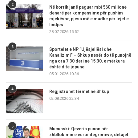
2
Në korrik janë paguar mbi 560 milionë
denarë për kompensime për pushim
mjekësor, pjesa më e madhe për lejet e
lindjes
28.07.2026 15:52
3
Sportelet e NP “Ujësjellësi dhe
Kanalizimi” – Shkup nesër do të punojnë
nga ora 7:30 deri në 15:30, e mërkura
është ditë jopune
05.01.2026 10:36
4
Regjistrohet tërmet në Shkup
02.08.2026 22:34
5
Mucunski: Qeveria punon për
zhbllokimin e eurointegrimeve, detajet