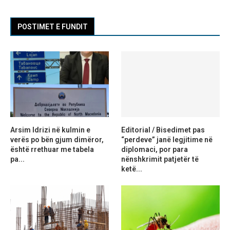
POSTIMET E FUNDIT
Arsim Idrizi në kulmin e
Editorial / Bisedimet pas
verës po bën gjum dimëror,
“perdeve” janë legjitime në
është rrethuar me tabela
diplomaci, por para
pa...
nënshkrimit patjetër të
ketë...