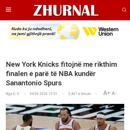
New York Knicks fitojnë me rikthim
finalen e parë të NBA kundër
Sanantonio Spurs
A+
A-
Nga
D. V.
04.06.2026 10:01
2,467
e lexuar