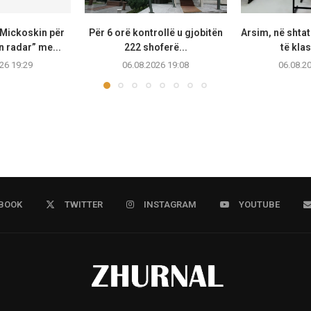
Mickoskin për
Për 6 orë kontrollë u gjobitën
Arsim, në shta
 radar” me...
222 shoferë...
të klas
26 19:29
06.08.2026 19:08
06.08.2
BOOK
TWITTER
INSTAGRAM
YOUTUBE