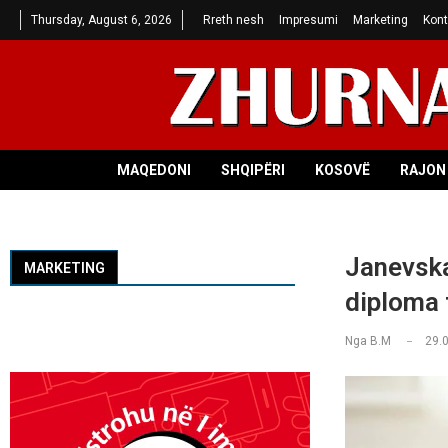
Thursday, August 6, 2026
Rreth nesh
Impresumi
Marketing
Kont
MAQEDONI
SHQIPËRI
KOSOVË
RAJON 
Janevska
MARKETING
diploma 
Nga
B.M
29.