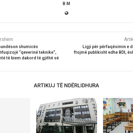
B.M
parshëm
Arti
a mundëson shumicës
Ligji për përfaqësimin e dr
hfuqizojë “qeverinë teknike”,
ftojmë publikisht edhe BDI, ës
të të biem dakord të gjithë së
ARTIKUJ TË NDËRLIDHURA