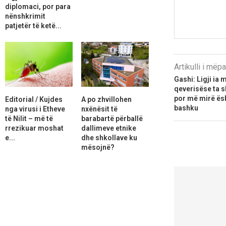
diplomaci, por para
nënshkrimit
patjetër të ketë...
Artikulli i më
Gashi: Ligji i
qeverisëse ta s
por më mirë ësh
Editorial / Kujdes
A po zhvillohen
bashku
nga virusi i Etheve
nxënësit të
të Nilit – më të
barabartë përballë
rrezikuar moshat
dallimeve etnike
e...
dhe shkollave ku
mësojnë?