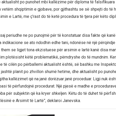
aktualisht po punohet mbi kallëzime për diploma të falsifikuara d
 vetëm shqiptimin e gjobave, por gjithashtu se së shpejti do të h
Arsimin e Lartë, me ç’rast do të ketë procedura të tjera për këto di
kësaj periudhe ne po punojmë për të konstatuar disa fakte që kanë
ka indikacione se ato ndodhin edhe tani, ndonëse në një përqindje
 them se ligjet tona ekzistuese për arsimin e lartë kanë disa ma
llim plotësisht këtë problematikë, përndryshe do të mundnim. K
e të cilën po përballemi aktualisht është, së bashku me Inspekto
ili jashtë planit po zhvillon shumë hetime, dhe aktualisht po punoh
jitha kallëzimet që na janë dorëzuar janë proceduar. Ligji nuk ësht
pasi të përfundojnë procedurat. Një pjesë e madhe e procedurave
oba për subjektin që ka kryer shkeljen. Këtu do të duhet të përfs
lësinë e Arsimit të Lartë”, deklaroi Janevska.