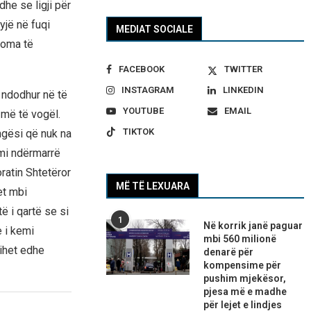
he se ligji për
yjë në fuqi
MEDIAT SOCIALE
ploma të
FACEBOOK
TWITTER
INSTAGRAM
LINKEDIN
 ndodhur në të
YOUTUBE
EMAIL
 më të vogël.
TIKTOK
ngësi që nuk na
emi ndërmarrë
ratin Shtetëror
MË TË LEXUARA
et mbi
ë i qartë se si
1
Në korrik janë paguar
 i kemi
mbi 560 milionë
hihet edhe
denarë për
kompensime për
pushim mjekësor,
pjesa më e madhe
për lejet e lindjes