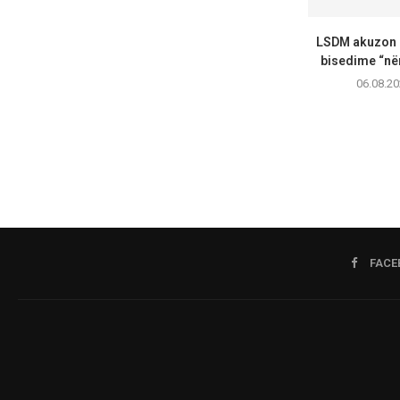
LSDM akuzon 
bisedime “nën
06.08.20
FACE