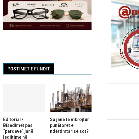
POSTIMET E FUNDIT
Editorial /
Sa janë të mbrojtur
Bisedimet pas
punëtorët e
“perdeve” janë
ndërtimtarisë sot?
legjitime në