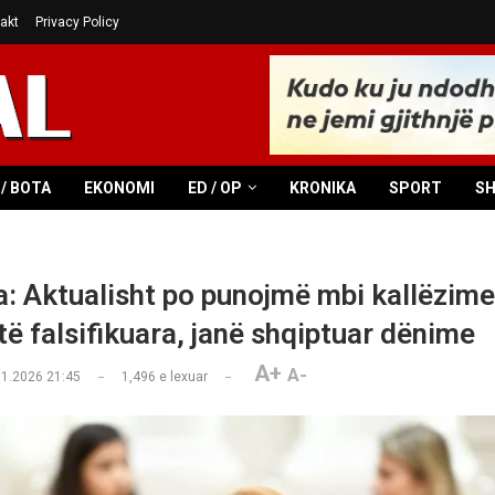
akt
Privacy Policy
/ BOTA
EKONOMI
ED / OP
KRONIKA
SPORT
S
: Aktualisht po punojmë mbi kallëzime
të falsifikuara, janë shqiptuar dënime
A+
A-
01.2026 21:45
1,496
e lexuar