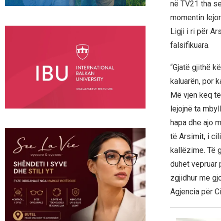
në TV21 tha se 
momentin lejon
Ligji i ri për 
falsifikuara.
“Gjatë gjithë 
kaluarën, por 
Më vjen keq të
lejojnë ta mby
hapa dhe ajo m
të Arsimit, i c
kallëzime. Të g
duhet vepruar 
zgjidhur me gj
Agjencia për Ci