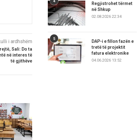
4
Regjistrohet tërmet
në Shkup
02.08.2026 22:34
5
kulli i ardhshëm
DAP-i e fillon fazën e
tretë të projektit
ejtë, Sali: Do ta
fatura elektronike
htë në interes të
04.06.2026 13:52
të gjithëve