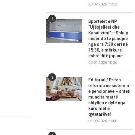
28.07.2026 15:52
2
Sportelet e NP
“Ujësjellësi dhe
Kanalizimi” – Shkup
nesër do të punojnë
nga ora 7:30 deri në
15:30, e mërkura
është ditë jopune
05.01.2026 10:36
3
Editorial / Priten
reforma në sistemin
e pensioneve – shteti
mund ta marrë
shtyllën e dytë nga
kursimet e
qytetarëve!
03.08.2026 15:00