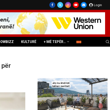
Login
HOWBIZZ
KULTURË
+ MË TEPËR…
 për