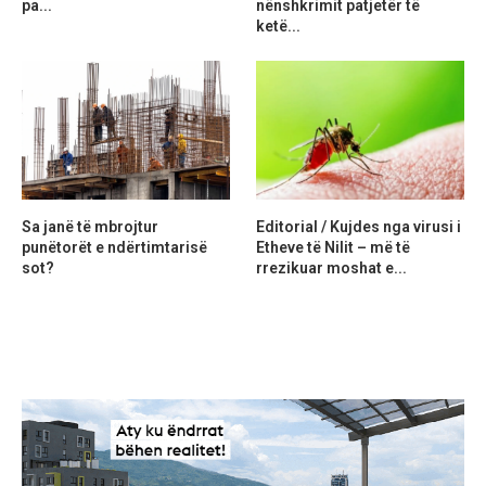
pa...
nënshkrimit patjetër të
ketë...
Sa janë të mbrojtur
Editorial / Kujdes nga virusi i
punëtorët e ndërtimtarisë
Etheve të Nilit – më të
sot?
rrezikuar moshat e...