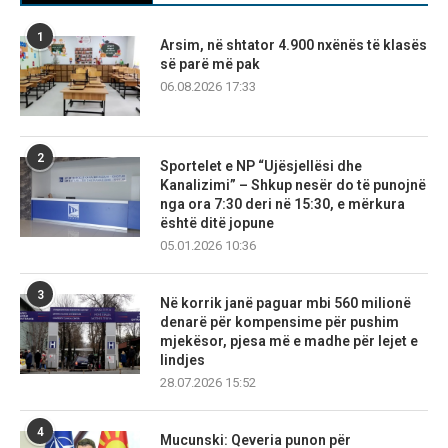
1
Arsim, në shtator 4.900 nxënës të klasës
së parë më pak
06.08.2026 17:33
2
Sportelet e NP “Ujësjellësi dhe
Kanalizimi” – Shkup nesër do të punojnë
nga ora 7:30 deri në 15:30, e mërkura
është ditë jopune
05.01.2026 10:36
3
Në korrik janë paguar mbi 560 milionë
denarë për kompensime për pushim
mjekësor, pjesa më e madhe për lejet e
lindjes
28.07.2026 15:52
4
Mucunski: Qeveria punon për