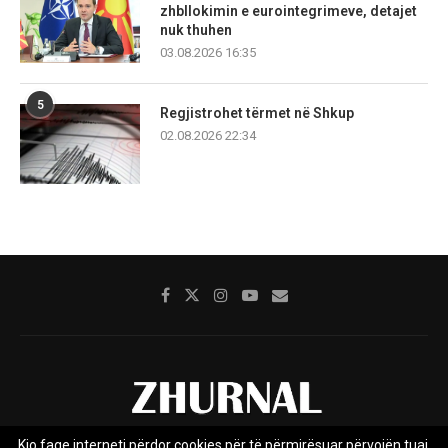
zhbllokimin e eurointegrimeve, detajet
nuk thuhen
03.08.2026 16:35
5
Regjistrohet tërmet në Shkup
02.08.2026 22:34
Kjo faqe interneti përdor cookies për të përmirësuar përvojën tuaj.