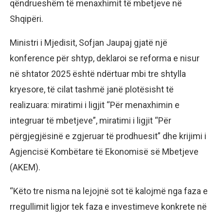
qëndrueshëm të menaxhimit të mbetjeve në
Shqipëri.
Ministri i Mjedisit, Sofjan Jaupaj gjatë një
konference për shtyp, deklaroi se reforma e nisur
në shtator 2025 është ndërtuar mbi tre shtylla
kryesore, të cilat tashmë janë plotësisht të
realizuara: miratimi i ligjit “Për menaxhimin e
integruar të mbetjeve”, miratimi i ligjit “Për
përgjegjësinë e zgjeruar të prodhuesit” dhe krijimi i
Agjencisë Kombëtare të Ekonomisë së Mbetjeve
(AKEM).
“Këto tre nisma na lejojnë sot të kalojmë nga faza e
rregullimit ligjor tek faza e investimeve konkrete në