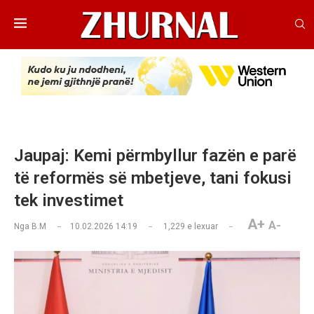
Jaupaj: Kemi përmbyllur fazën e parë
të reformës së mbetjeve, tani fokusi
tek investimet
A+
A-
Nga
B.M
10.02.2026 14:19
1,229
e lexuar