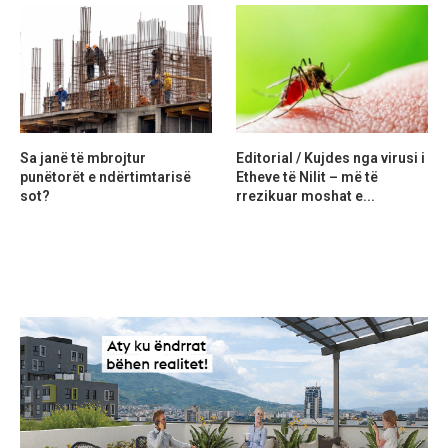
Sa janë të mbrojtur
Editorial / Kujdes nga virusi i
punëtorët e ndërtimtarisë
Etheve të Nilit – më të
sot?
rrezikuar moshat e...