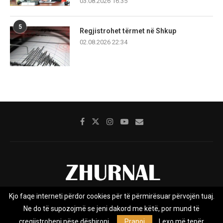
03.08.2026 16:35
5
Regjistrohet tërmet në Shkup
02.08.2026 22:34
Kjo faqe interneti përdor cookies për të përmirësuar përvojën tuaj.
Rreth nesh
Impresumi
Marketing
Kontakt
Ne do të supozojmë se jeni dakord me këtë, por mund të
Privacy Policy
çregjistroheni nëse dëshironi.
Pranoj
Lexo më tepër