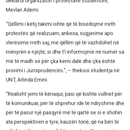
deklaroi organizatori i protestave studentore,
Mevlan Ademi.
“Qëllimi i këtij takimi ishte që të bisedojmë rreth
protestës që realizuam, ankesa, sugjerime apo
vlerësime rreth saj, me qëllim që të vazhdohet në
mënyrën e njëjtë, si dhe t’i informojmë në numër sa
më të madh se për çka kemi dalë dhe çka është
provimi i Jurisprudencës.”, – theksoi studentja në
UNT, Arlinda Emini.
“Realisht jemi të kënaqur, pasi që kishte vullnet për
të komunikuar, për të shprehur ide të ndryshme dhe
për të pasur një pasqyrë më të qartë se si e shohin
ata perspektiven e tyre, kauzën tonë, që na bëri të