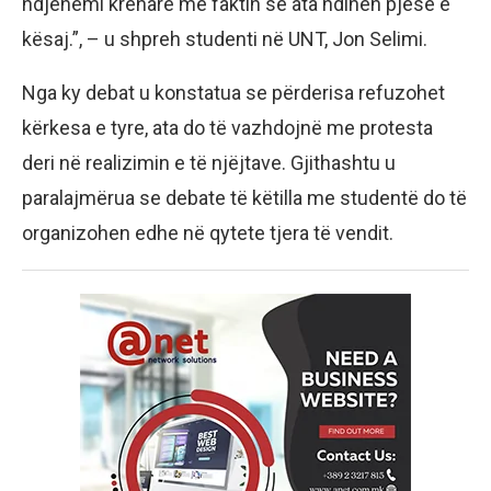
ndjehemi krenarë me faktin se ata ndihen pjesë e
kësaj.”, – u shpreh studenti në UNT, Jon Selimi.
Nga ky debat u konstatua se përderisa refuzohet
kërkesa e tyre, ata do të vazhdojnë me protesta
deri në realizimin e të njëjtave. Gjithashtu u
paralajmërua se debate të këtilla me studentë do të
organizohen edhe në qytete tjera të vendit.