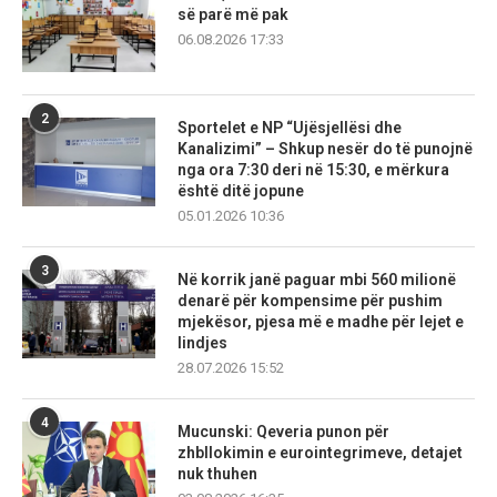
së parë më pak
06.08.2026 17:33
2
Sportelet e NP “Ujësjellësi dhe
Kanalizimi” – Shkup nesër do të punojnë
nga ora 7:30 deri në 15:30, e mërkura
është ditë jopune
05.01.2026 10:36
3
Në korrik janë paguar mbi 560 milionë
denarë për kompensime për pushim
mjekësor, pjesa më e madhe për lejet e
lindjes
28.07.2026 15:52
4
Mucunski: Qeveria punon për
zhbllokimin e eurointegrimeve, detajet
nuk thuhen