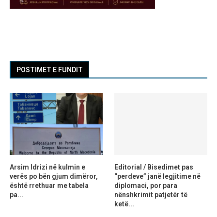
POSTIMET E FUNDIT
Arsim Idrizi në kulmin e
Editorial / Bisedimet pas
verës po bën gjum dimëror,
“perdeve” janë legjitime në
është rrethuar me tabela
diplomaci, por para
pa...
nënshkrimit patjetër të
ketë...