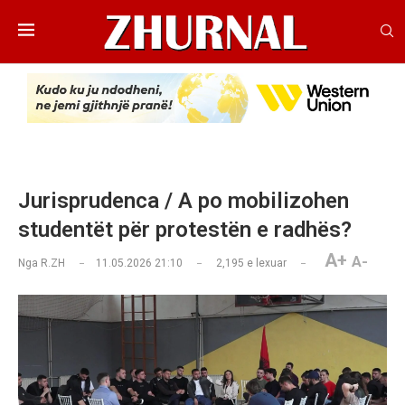
Jurisprudenca / A po mobilizohen
studentët për protestën e radhës?
A+
A-
Nga
R.ZH
11.05.2026 21:10
2,195
e lexuar