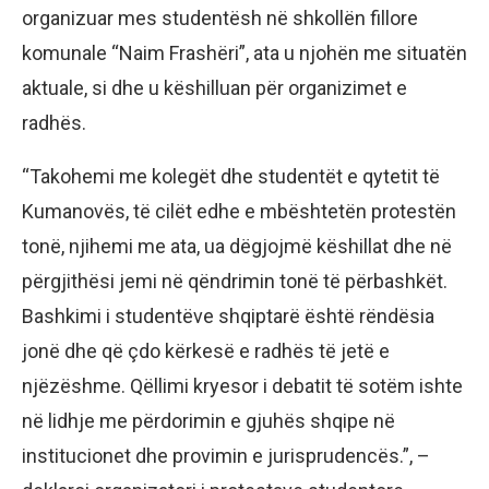
organizuar mes studentësh në shkollën fillore
komunale “Naim Frashëri”, ata u njohën me situatën
aktuale, si dhe u këshilluan për organizimet e
radhës.
“Takohemi me kolegët dhe studentët e qytetit të
Kumanovës, të cilët edhe e mbështetën protestën
tonë, njihemi me ata, ua dëgjojmë këshillat dhe në
përgjithësi jemi në qëndrimin tonë të përbashkët.
Bashkimi i studentëve shqiptarë është rëndësia
jonë dhe që çdo kërkesë e radhës të jetë e
njëzëshme. Qëllimi kryesor i debatit të sotëm ishte
në lidhje me përdorimin e gjuhës shqipe në
institucionet dhe provimin e jurisprudencës.”, –