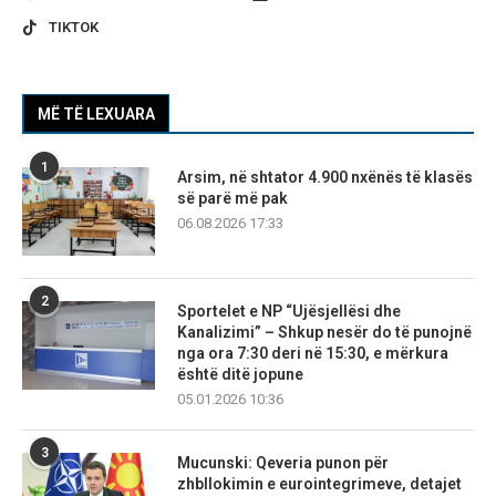
TIKTOK
MË TË LEXUARA
1
Arsim, në shtator 4.900 nxënës të klasës
së parë më pak
06.08.2026 17:33
2
Sportelet e NP “Ujësjellësi dhe
Kanalizimi” – Shkup nesër do të punojnë
nga ora 7:30 deri në 15:30, e mërkura
është ditë jopune
05.01.2026 10:36
3
Mucunski: Qeveria punon për
zhbllokimin e eurointegrimeve, detajet