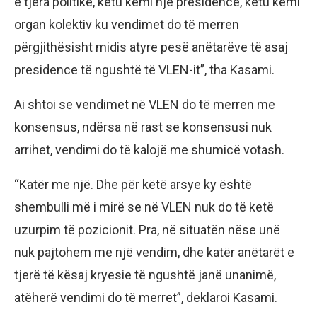
e tjera politike, këtu kemi një presidencë, këtu kemi
organ kolektiv ku vendimet do të merren
përgjithësisht midis atyre pesë anëtarëve të asaj
presidence të ngushtë të VLEN-it”, tha Kasami.
Ai shtoi se vendimet në VLEN do të merren me
konsensus, ndërsa në rast se konsensusi nuk
arrihet, vendimi do të kalojë me shumicë votash.
“Katër me një. Dhe për këtë arsye ky është
shembulli më i mirë se në VLEN nuk do të ketë
uzurpim të pozicionit. Pra, në situatën nëse unë
nuk pajtohem me një vendim, dhe katër anëtarët e
tjerë të kësaj kryesie të ngushtë janë unanimë,
atëherë vendimi do të merret”, deklaroi Kasami.