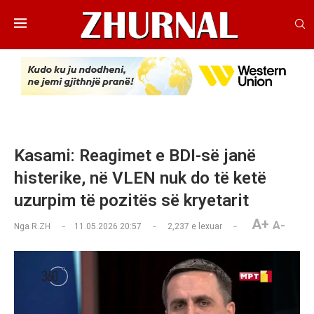
Kasami: Reagimet e BDI-së janë
histerike, në VLEN nuk do të ketë
uzurpim të pozitës së kryetarit
A+
A-
Nga
R.ZH
11.05.2026 20:57
2,237
e lexuar