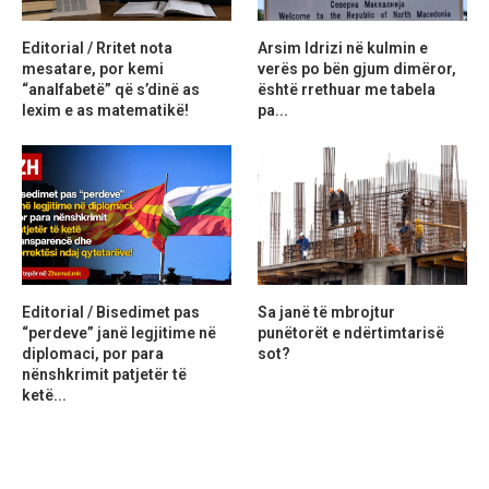
Editorial / Rritet nota
Arsim Idrizi në kulmin e
mesatare, por kemi
verës po bën gjum dimëror,
“analfabetë” që s’dinë as
është rrethuar me tabela
lexim e as matematikë!
pa...
Editorial / Bisedimet pas
Sa janë të mbrojtur
“perdeve” janë legjitime në
punëtorët e ndërtimtarisë
diplomaci, por para
sot?
nënshkrimit patjetër të
ketë...