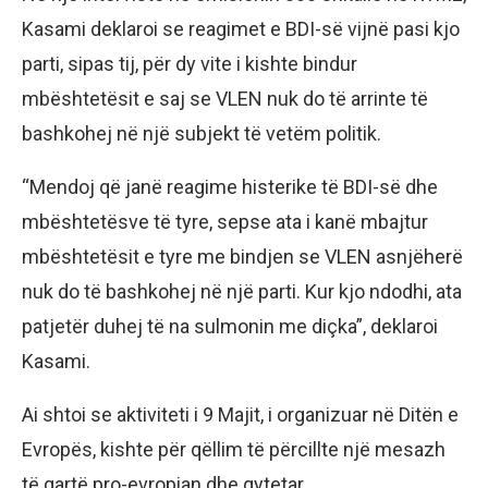
Kasami deklaroi se reagimet e BDI-së vijnë pasi kjo
parti, sipas tij, për dy vite i kishte bindur
mbështetësit e saj se VLEN nuk do të arrinte të
bashkohej në një subjekt të vetëm politik.
“Mendoj që janë reagime histerike të BDI-së dhe
mbështetësve të tyre, sepse ata i kanë mbajtur
mbështetësit e tyre me bindjen se VLEN asnjëherë
nuk do të bashkohej në një parti. Kur kjo ndodhi, ata
patjetër duhej të na sulmonin me diçka”, deklaroi
Kasami.
Ai shtoi se aktiviteti i 9 Majit, i organizuar në Ditën e
Evropës, kishte për qëllim të përcillte një mesazh
të qartë pro-evropian dhe qytetar.