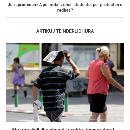
Jurisprudenca / A po mobilizohen studentët për protestën e
radhës?
ARTIKUJ TË NDËRLIDHURA
Mot me diell dhe shumë i nxehtë, temperaturat...