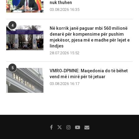
nuk thuhen
03.08.2026 16:35
4
Në korrik janë paguar mbi 560 milionë
denarë për kompensime për pushim
mjekësor, pjesa më e madhe për lejet e
lindjes
28.07.2026 15:52
5
VMRO‑DPMNE: Maqedonia do të bëhet
vend më i mirë për të jetuar
03.08.2026 16:17