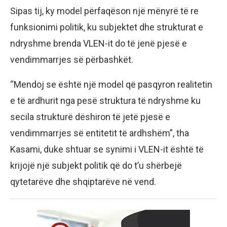
Sipas tij, ky model përfaqëson një mënyrë të re
funksionimi politik, ku subjektet dhe strukturat e
ndryshme brenda VLEN-it do të jenë pjesë e
vendimmarrjes së përbashkët.
“Mendoj se është një model që pasqyron realitetin
e të ardhurit nga pesë struktura të ndryshme ku
secila strukturë dëshiron të jetë pjesë e
vendimmarrjes së entitetit të ardhshëm”, tha
Kasami, duke shtuar se synimi i VLEN-it është të
krijojë një subjekt politik që do t’u shërbejë
qytetarëve dhe shqiptarëve në vend.