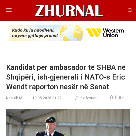
Kandidat për ambasador të SHBA në
Shqipëri, ish-gjenerali i NATO-s Eric
Wendt raporton nesër në Senat
A+
A-
Nga
Xh M
19.05.2026 21:27
1,712
e lexuar