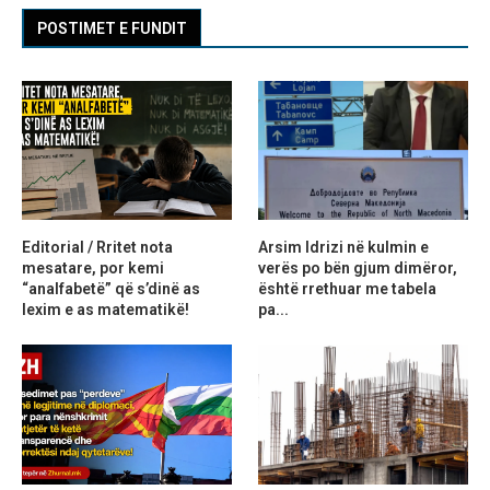
POSTIMET E FUNDIT
Editorial / Rritet nota
Arsim Idrizi në kulmin e
mesatare, por kemi
verës po bën gjum dimëror,
“analfabetë” që s’dinë as
është rrethuar me tabela
lexim e as matematikë!
pa...