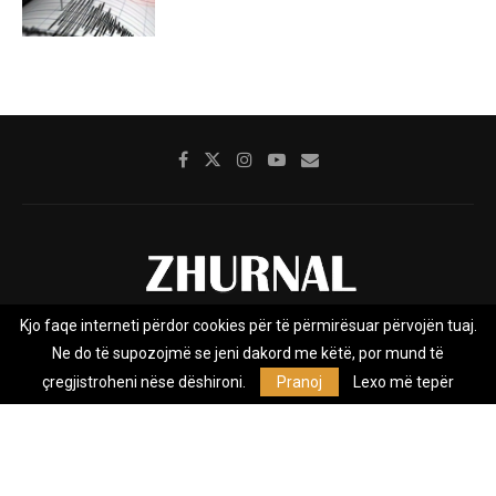
Kjo faqe interneti përdor cookies për të përmirësuar përvojën tuaj.
Rreth nesh
Impresumi
Marketing
Kontakt
Ne do të supozojmë se jeni dakord me këtë, por mund të
Privacy Policy
çregjistroheni nëse dëshironi.
Pranoj
Lexo më tepër
Zhurnal.mk është Agjenci e Lajmeve e pavarur, e themeluar në vitin
2009, që e mbulon Maqedoninë, Kosovën, Shqipërinë edhe lajmet
nga bota.
@2026 - All Right Reserved. Designed and Developed by