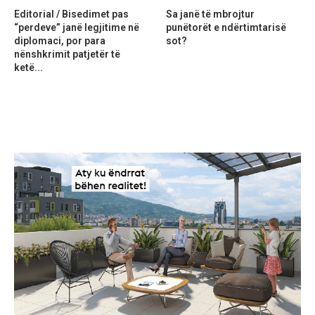
Editorial / Bisedimet pas
Sa janë të mbrojtur
“perdeve” janë legjitime në
punëtorët e ndërtimtarisë
diplomaci, por para
sot?
nënshkrimit patjetër të
ketë...