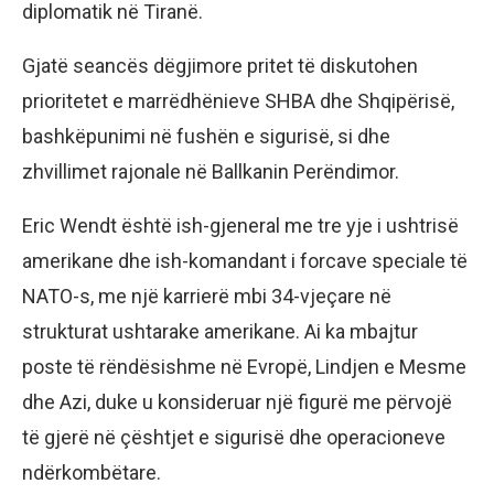
diplomatik në Tiranë.
Gjatë seancës dëgjimore pritet të diskutohen
prioritetet e marrëdhënieve SHBA dhe Shqipërisë,
bashkëpunimi në fushën e sigurisë, si dhe
zhvillimet rajonale në Ballkanin Perëndimor.
Eric Wendt është ish-gjeneral me tre yje i ushtrisë
amerikane dhe ish-komandant i forcave speciale të
NATO-s, me një karrierë mbi 34-vjeçare në
strukturat ushtarake amerikane. Ai ka mbajtur
poste të rëndësishme në Evropë, Lindjen e Mesme
dhe Azi, duke u konsideruar një figurë me përvojë
të gjerë në çështjet e sigurisë dhe operacioneve
ndërkombëtare.