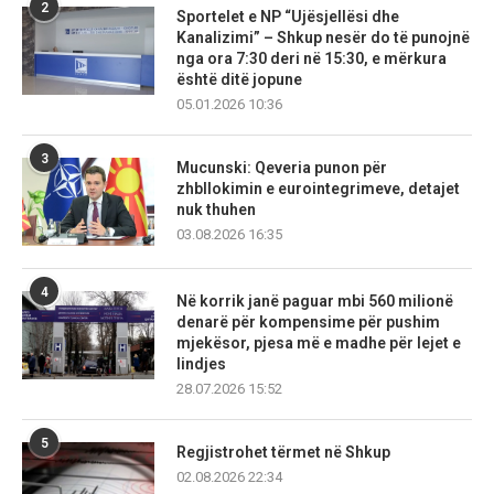
2
Sportelet e NP “Ujësjellësi dhe
Kanalizimi” – Shkup nesër do të punojnë
nga ora 7:30 deri në 15:30, e mërkura
është ditë jopune
05.01.2026 10:36
3
Mucunski: Qeveria punon për
zhbllokimin e eurointegrimeve, detajet
nuk thuhen
03.08.2026 16:35
4
Në korrik janë paguar mbi 560 milionë
denarë për kompensime për pushim
mjekësor, pjesa më e madhe për lejet e
lindjes
28.07.2026 15:52
5
Regjistrohet tërmet në Shkup
02.08.2026 22:34