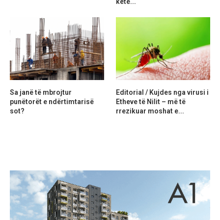
ketë...
Sa janë të mbrojtur
Editorial / Kujdes nga virusi i
punëtorët e ndërtimtarisë
Etheve të Nilit – më të
sot?
rrezikuar moshat e...