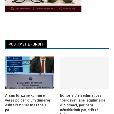
POSTIMET E FUNDIT
Arsim Idrizi në kulmin e
Editorial / Bisedimet pas
verës po bën gjum dimëror,
“perdeve” janë legjitime në
është rrethuar me tabela
diplomaci, por para
pa...
nënshkrimit patjetër të