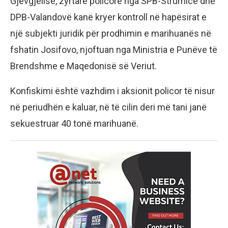
Gjevgjelisë, zyrtarë policorë nga SPB-Strumicë dhe
DPB-Valandovë kanë kryer kontroll në hapësirat e
një subjekti juridik për prodhimin e marihuanës në
fshatin Josifovo, njoftuan nga Ministria e Punëve të
Brendshme e Maqedonisë së Veriut.
Konfiskimi është vazhdim i aksionit policor të nisur
në periudhën e kaluar, në të cilin deri më tani janë
sekuestruar 40 tonë marihuanë.