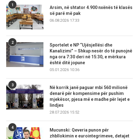
1
Arsim, në shtator 4.900 nxënës të klasës
së parë më pak
06.08.2026 17:33
2
Sportelet e NP “Ujësjellësi dhe
Kanalizimi” – Shkup nesër do të punojnë
nga ora 7:30 deri në 15:30, e mërkura
është ditë jopune
05.01.2026 10:36
3
Në korrik janë paguar mbi 560 milionë
denarë për kompensime për pushim
mjekësor, pjesa më e madhe për lejet e
lindjes
28.07.2026 15:52
4
Mucunski: Qeveria punon për
zhbllokimin e eurointegrimeve, detajet