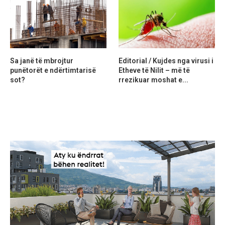
Sa janë të mbrojtur
Editorial / Kujdes nga virusi i
punëtorët e ndërtimtarisë
Etheve të Nilit – më të
sot?
rrezikuar moshat e...