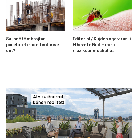
Sa janë të mbrojtur
Editorial / Kujdes nga virusi i
punëtorët e ndërtimtarisë
Etheve të Nilit – më të
sot?
rrezikuar moshat e...