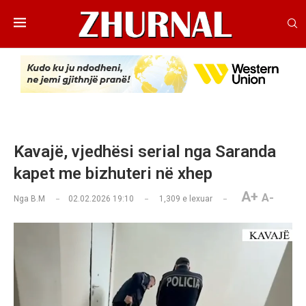
Kavajë, vjedhësi serial nga Saranda
kapet me bizhuteri në xhep
A+
A-
Nga
B.M
02.02.2026 19:10
1,309
e lexuar