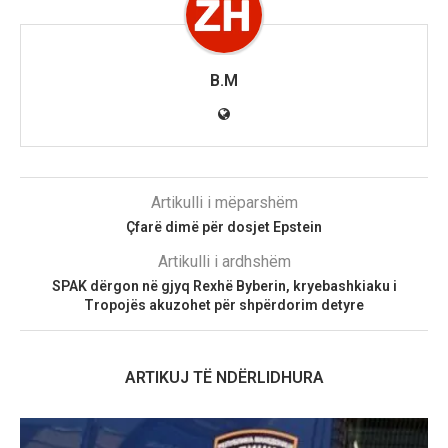
B.M
Artikulli i mëparshëm
Çfarë dimë për dosjet Epstein
Artikulli i ardhshëm
SPAK dërgon në gjyq Rexhë Byberin, kryebashkiaku i
Tropojës akuzohet për shpërdorim detyre
ARTIKUJ TË NDËRLIDHURA