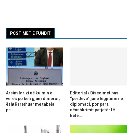
POSTIMET E FUNDIT
Arsim Idrizi në kulmin e
Editorial / Bisedimet pas
verës po bën gjum dimëror,
“perdeve” janë legjitime në
është rrethuar me tabela
diplomaci, por para
pa...
nënshkrimit patjetër të
ketë...