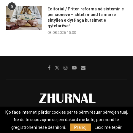
5
Editorial / Priten reforma në sistemin e
pensioneve – shteti mund ta marrë
shtyllën e dytë nga kursimet e
qytetarëve!
03.08.2026 15:00
Kjo faqe interneti përdor cookies për të përmirësuar përvojën tuaj.
Rreth nesh
Impresumi
Marketing
Kontakt
Ne do të supozojmë se jeni dakord me këtë, por mund të
Privacy Policy
çregjistroheni nëse dëshironi.
Pranoj
Lexo më tepër