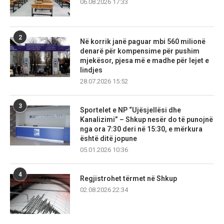
06.08.2026 17:33
2
Në korrik janë paguar mbi 560 milionë
denarë për kompensime për pushim
mjekësor, pjesa më e madhe për lejet e
lindjes
28.07.2026 15:52
3
Sportelet e NP “Ujësjellësi dhe
Kanalizimi” – Shkup nesër do të punojnë
nga ora 7:30 deri në 15:30, e mërkura
është ditë jopune
05.01.2026 10:36
4
Regjistrohet tërmet në Shkup
02.08.2026 22:34