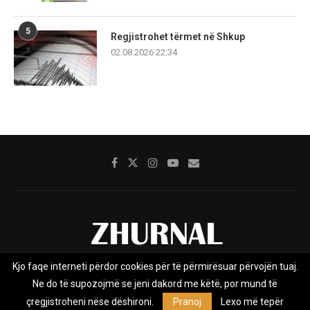
5
Regjistrohet tërmet në Shkup
02.08.2026 22:34
Kjo faqe interneti përdor cookies për të përmirësuar përvojën tuaj.
Rreth nesh
Impresumi
Marketing
Kontakt
Ne do të supozojmë se jeni dakord me këtë, por mund të
Privacy Policy
çregjistroheni nëse dëshironi.
Pranoj
Lexo më tepër