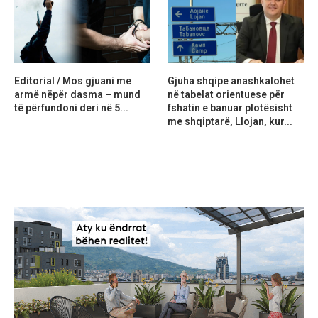
Editorial / Mos gjuani me
Gjuha shqipe anashkalohet
armë nëpër dasma – mund
në tabelat orientuese për
të përfundoni deri në 5...
fshatin e banuar plotësisht
me shqiptarë, Llojan, kur...