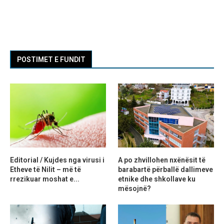
POSTIMET E FUNDIT
Editorial / Kujdes nga virusi i
A po zhvillohen nxënësit të
Etheve të Nilit – më të
barabartë përballë dallimeve
rrezikuar moshat e...
etnike dhe shkollave ku
mësojnë?