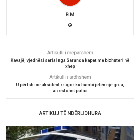
B.M
Artikulli i mëparshëm
Kavajë, vjedhësi serial nga Saranda kapet me bizhuteri në
xhep
Artikulli i ardhshëm
U përfshi në aksident rrugor ku humbi jetën një grua,
arrestohet polici
ARTIKUJ TË NDËRLIDHURA