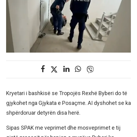
Kryetari i bashkisë se Tropojës Rexhë Byberi do të
gjykohet nga Gjykata e Posaçme. AI dyshohet se ka
shpërdoruar detyrën disa herë.
Sipas SPAK me veprimet dhe mosveprimet e tij