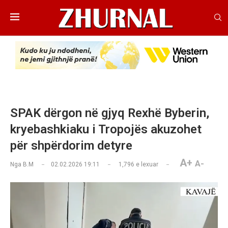
SPAK dërgon në gjyq Rexhë Byberin,
kryebashkiaku i Tropojës akuzohet
për shpërdorim detyre
A+
A-
Nga
B.M
02.02.2026 19:11
1,796
e lexuar