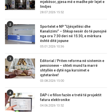
mjekësor, pjesa më e madhe për lejet e
lindjes
28.07.2026 15:52
2
Sportelet e NP “Ujësjellësi dhe
Kanalizimi” – Shkup nesër do të punojnë
nga ora 7:30 deri në 15:30, e mërkura
është ditë jopune
05.01.2026 10:36
3
Editorial / Priten reforma në sistemin e
pensioneve – shteti mund ta marrë
shtyllën e dytë nga kursimet e
qytetarëve!
03.08.2026 15:00
4
DAP-i e fillon fazën e tretë të projektit
fatura elektronike
04.06.2026 13:52