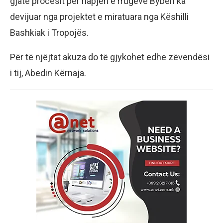
gjatë procesit për hapjen e rrugëve Byberi ka
devijuar nga projektet e miratuara nga Këshilli
Bashkiak i Tropojës.
Për të njëjtat akuza do të gjykohet edhe zëvendësi
i tij, Abedin Kërnaja.