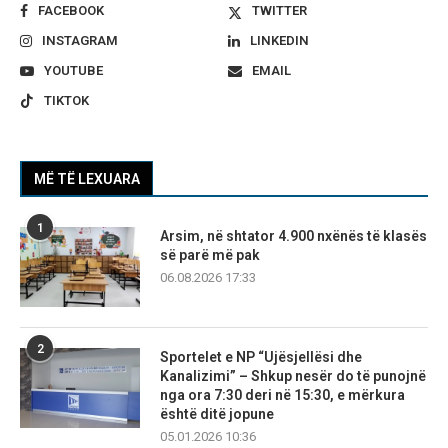
FACEBOOK
TWITTER
INSTAGRAM
LINKEDIN
YOUTUBE
EMAIL
TIKTOK
MË TË LEXUARA
1
Arsim, në shtator 4.900 nxënës të klasës
së parë më pak
06.08.2026 17:33
2
Sportelet e NP “Ujësjellësi dhe
Kanalizimi” – Shkup nesër do të punojnë
nga ora 7:30 deri në 15:30, e mërkura
është ditë jopune
05.01.2026 10:36