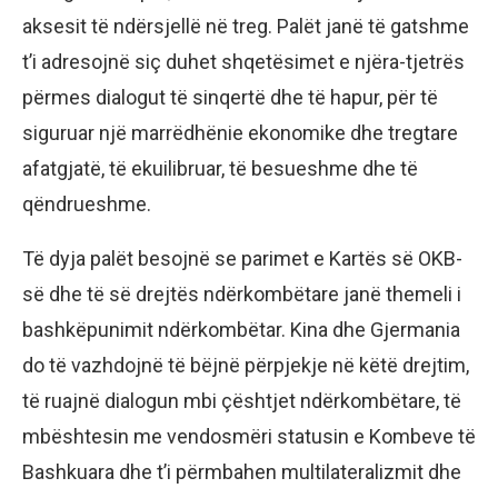
aksesit të ndërsjellë në treg. Palët janë të gatshme
t’i adresojnë siç duhet shqetësimet e njëra-tjetrës
përmes dialogut të sinqertë dhe të hapur, për të
siguruar një marrëdhënie ekonomike dhe tregtare
afatgjatë, të ekuilibruar, të besueshme dhe të
qëndrueshme.
Të dyja palët besojnë se parimet e Kartës së OKB-
së dhe të së drejtës ndërkombëtare janë themeli i
bashkëpunimit ndërkombëtar. Kina dhe Gjermania
do të vazhdojnë të bëjnë përpjekje në këtë drejtim,
të ruajnë dialogun mbi çështjet ndërkombëtare, të
mbështesin me vendosmëri statusin e Kombeve të
Bashkuara dhe t’i përmbahen multilateralizmit dhe