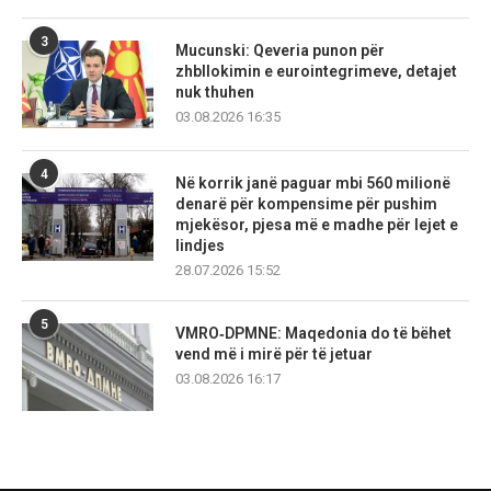
3
Mucunski: Qeveria punon për
zhbllokimin e eurointegrimeve, detajet
nuk thuhen
03.08.2026 16:35
4
Në korrik janë paguar mbi 560 milionë
denarë për kompensime për pushim
mjekësor, pjesa më e madhe për lejet e
lindjes
28.07.2026 15:52
5
VMRO‑DPMNE: Maqedonia do të bëhet
vend më i mirë për të jetuar
03.08.2026 16:17