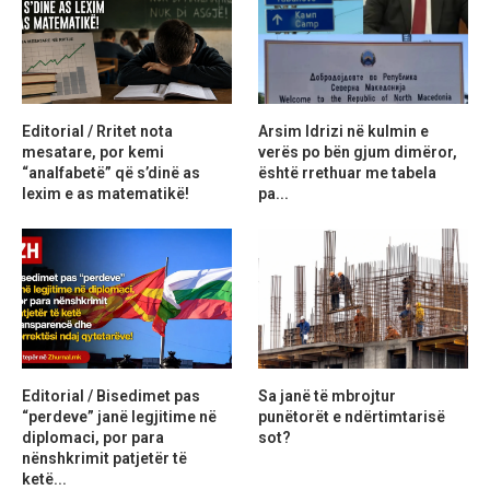
Editorial / Rritet nota
Arsim Idrizi në kulmin e
mesatare, por kemi
verës po bën gjum dimëror,
“analfabetë” që s’dinë as
është rrethuar me tabela
lexim e as matematikë!
pa...
Editorial / Bisedimet pas
Sa janë të mbrojtur
“perdeve” janë legjitime në
punëtorët e ndërtimtarisë
diplomaci, por para
sot?
nënshkrimit patjetër të
ketë...