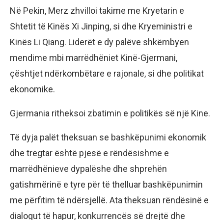
Në Pekin, Merz zhvilloi takime me Kryetarin e
Shtetit të Kinës Xi Jinping, si dhe Kryeministri e
Kinës Li Qiang. Liderët e dy palëve shkëmbyen
mendime mbi marrëdhëniet Kinë-Gjermani,
çështjet ndërkombëtare e rajonale, si dhe politikat
ekonomike.
Gjermania ritheksoi zbatimin e politikës së një Kine.
Të dyja palët theksuan se bashkëpunimi ekonomik
dhe tregtar është pjesë e rëndësishme e
marrëdhënieve dypalëshe dhe shprehën
gatishmërinë e tyre për të thelluar bashkëpunimin
me përfitim të ndërsjellë. Ata theksuan rëndësinë e
dialogut të hapur, konkurrencës së drejtë dhe