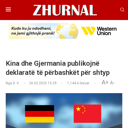
Kina dhe Gjermania publikojnë
deklaratë të përbashkët për shtyp
A+
A-
Nga
D. V.
26.02.2026 15:29
1,144
e lexuar