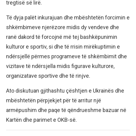
tregtisë së lirë.
Të dyja palët inkurajuan dhe mbështetën forcimin e
shkëmbimeve njerëzore midis dy vendeve dhe
ranë dakord të forcojnë më tej bashkëpunimin
kulturor e sportiv, si dhe të rrisin mirëkuptimin e
ndërsjellë përmes programeve të shkëmbimit dhe
vizitave të ndërsjella midis figurave kulturore,
organizatave sportive dhe të rinjve.
Ato diskutuan gjithashtu çështjen e Ukrainës dhe
mbështetën përpjekjet për të arritur një
armëpushim dhe paqe të qëndrueshme bazuar në
Kartën dhe parimet e OKB-së.