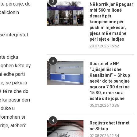
2
të përçarje, do
Në korrik janë paguar
mbi 560 milionë
oalicionin
denarë për
kompensime për
pushim mjekësor,
pjesa më e madhe
se integristët
për lejet e lindjes
28.07.2026 15:52
etë diçka
3
Sportelet e NP
faqohen këto dy
“Ujësjellësi dhe
i edhe parti
Kanalizimi” – Shkup
nesër do të punojnë
ve, së paku jo
nga ora 7:30 deri në
ë të re dhe do
15:30, e mërkura
është ditë jopune
e ka pasur deri
05.01.2026 10:36
i duke u
 formohen si
4
Regjistrohet tërmet
itje, atëherë
në Shkup
02.08.2026 22:34