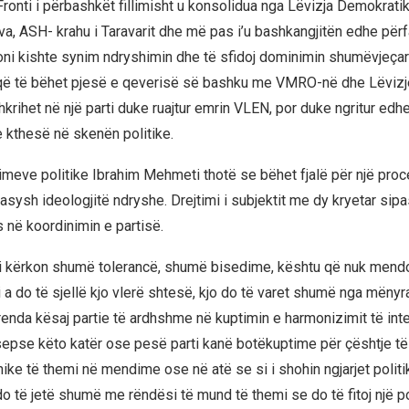
ronti i përbashkët fillimisht u konsolidua nga Lëvizja Demokratik
iva, ASH- krahu i Taravarit dhe më pas i’u bashkangjitën edhe pë
oni kishte synim ndryshimin dhe të sfidoj dominimin shumëvjeçar
i që të bëhet pjesë e qeverisë së bashku me VMRO-në dhe Lëvizje
hkrihet në një parti duke ruajtur emrin VLEN, por duke ngritur edh
e kthesë në skenën politike.
llimeve politike Ibrahim Mehmeti thotë se bëhet fjalë për një proc
asysh ideologjitë ndryshe. Drejtimi i subjektit me dy kryetar si
 në koordinimin e partisë.
 kërkon shumë tolerancë, shumë bisedime, kështu që nuk mendoj
i a do të sjellë kjo vlerë shtesë, kjo do të varet shumë nga mënyr
enda kësaj partie të ardhshme në kuptimin e harmonizimit të int
epse këto katër ose pesë parti kanë botëkuptime për çështje t
unike të themi në mendime ose në atë se si i shohin ngjarjet polit
o të jetë shumë me rëndësi të mund të themi se do të fitoj një po