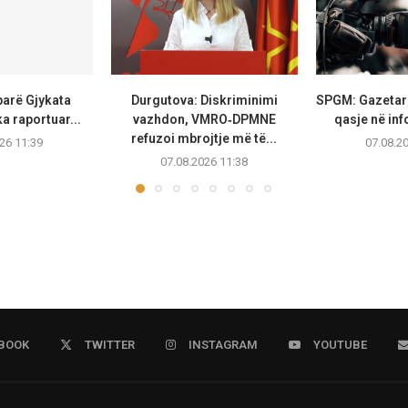
parë Gjykata
Durgutova: Diskriminimi
SPGM: Gazetarë
a raportuar...
vazhdon, VMRO‑DPMNE
qasje në inf
refuzoi mbrojtje më të...
26 11:39
07.08.2
07.08.2026 11:38
BOOK
TWITTER
INSTAGRAM
YOUTUBE