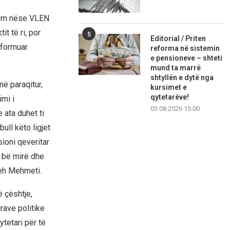
etëm nëse VLEN
t të ri, por
5
Editorial / Priten
 formuar
reforma në sistemin
e pensioneve – shteti
mund ta marrë
shtyllën e dytë nga
në paraqitur,
kursimet e
qytetarëve!
mi i
03.08.2026 15:00
 ata duhet ti
ull këto ligjet
sioni qeveritar
i bë mirë dhe
reh Mehmeti.
 çështje,
rave politike
tetari për të