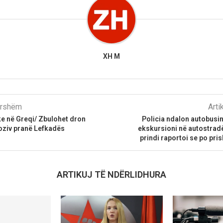
XH M
parshëm
Arti
e në Greqi/ Zbulohet dron
Policia ndalon autobusi
oziv pranë Lefkadës
ekskursioni në autostrad
prindi raportoi se po pri
ARTIKUJ TË NDËRLIDHURA