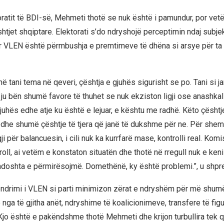
toratit të BDI-së, Mehmeti thotë se nuk është i pamundur, por v
tjet shqiptare. Elektorati s’do ndryshojë perceptimin ndaj subjekti
 VLEN është përmbushja e premtimeve të dhëna si arsye për ta
në tani tema në qeveri, çështja e gjuhës sigurisht se po. Tani si ja
ju bën shumë favore të thuhet se nuk ekziston ligji ose anashkali
juhës edhe atje ku është e lejuar, e kështu me radhë. Këto çështje
 edhe shumë çështje të tjera që janë të dukshme për ne. Për shemb
ji për balancuesin, i cili nuk ka kurrfarë mase, kontrolli real. Komi
oll, ai vetëm e konstaton situatën dhe thotë në rregull nuk e ken
ndoshta e përmirësojmë. Domethënë, ky është problemi.”, u shp
ndrimi i VLEN si parti minimizon zërat e ndryshëm për më shumë
 nga të gjitha anët, ndryshime të koalicionimeve, transfere të figu
Kjo është e pakëndshme thotë Mehmeti dhe krijon turbullira tek qy