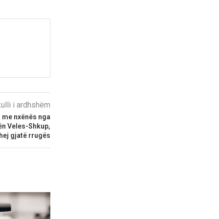
kulli i ardhshëm
n me nxënës nga
ën Veles-Shkup,
shej gjatë rrugës