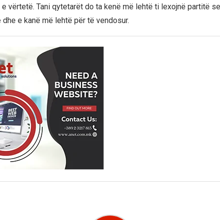
e vërtetë. Tani qytetarët do ta kenë më lehtë ti lexojnë partitë se
re dhe e kanë më lehtë për të vendosur.