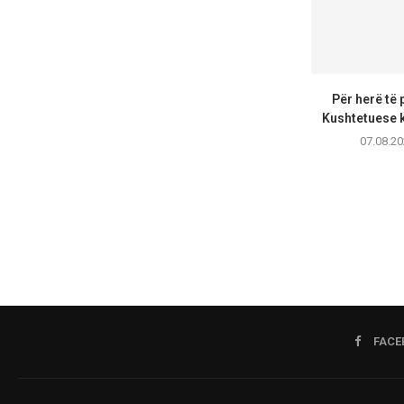
Për herë të 
Kushtetuese k
07.08.20
FACE