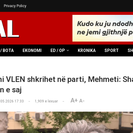
Privacy Policy
/ BOTA
EKONOMI
ED / OP
KRONIKA
SPORT
S
i VLEN shkrihet në parti, Mehmeti: Shan
n e saj
A+
A-
.05.2026 17:33
1,909
e lexuar