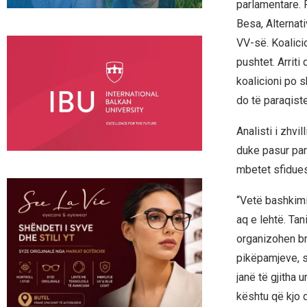
parlamentare. F
Besa, Alternat
VV-së. Koalici
pushtet. Arrit
koalicioni po s
do të paraqist
Analisti i zhvi
duke pasur par
mbetet sfidues
“Vetë bashkimi
aq e lehtë. Tan
organizohen br
pikëpamjeve, s
janë të gjitha 
kështu që kjo d