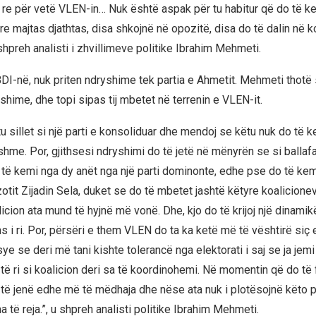
 re për vetë VLEN-in… Nuk është aspak për tu habitur që do të ke
re majtas djathtas, disa shkojnë në opozitë, disa do të dalin në k
shpreh analisti i zhvillimeve politike Ibrahim Mehmeti.
DI-në, nuk priten ndryshime tek partia e Ahmetit. Mehmeti thotë 
hime, dhe topi sipas tij mbetet në terrenin e VLEN-it.
 sillet si një parti e konsoliduar dhe mendoj se këtu nuk do të k
hme. Por, gjithsesi ndryshimi do të jetë në mënyrën se si balla
o të kemi nga dy anët nga një parti dominonte, edhe pse do të kem
otit Zijadin Sela, duket se do të mbetet jashtë këtyre koalicione
alicion ata mund të hyjnë më vonë. Dhe, kjo do të krijoj një dinamik
ns i ri. Por, përsëri e them VLEN do ta ka ketë më të vështirë siç 
sye se deri më tani kishte tolerancë nga elektorati i saj se ja jem
 të ri si koalicion deri sa të koordinohemi. Në momentin që do të
do të jenë edhe më të mëdhaja dhe nëse ata nuk i plotësojnë këto pr
 të reja.”, u shpreh analisti politike Ibrahim Mehmeti.