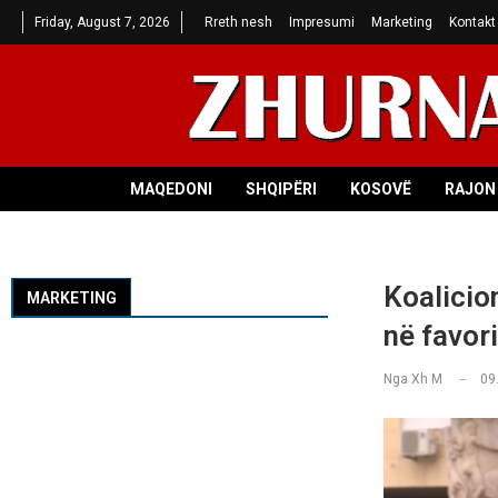
Friday, August 7, 2026
Rreth nesh
Impresumi
Marketing
Kontakt
MAQEDONI
SHQIPËRI
KOSOVË
RAJON 
Koalicion
MARKETING
në favori
Nga
Xh M
09