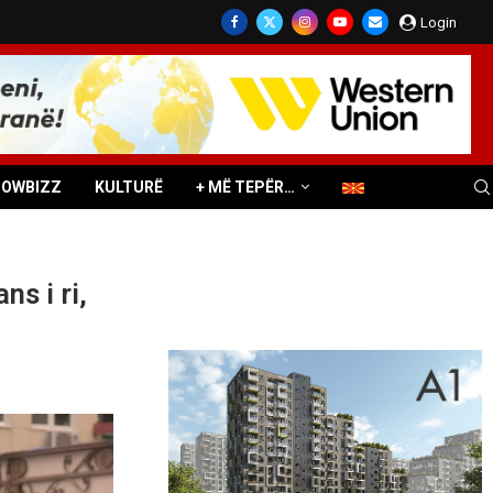
Login
HOWBIZZ
KULTURË
+ MË TEPËR…
s i ri,