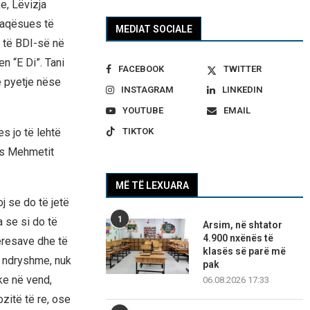
e, Lëvizja
rfaqësues të
MEDIAT SOCIALE
 të BDI-së në
n “E Di”. Tani
FACEBOOK
TWITTER
e pyetje nëse
INSTAGRAM
LINKEDIN
YOUTUBE
EMAIL
TIKTOK
es jo të lehtë
pas Mehmetit
MË TË LEXUARA
 se do të jetë
1
a se si do të
Arsim, në shtator
4.900 nxënës të
eresave dhe të
klasës së parë më
ë ndryshme, nuk
pak
ike në vend,
06.08.2026 17:33
zitë të re, ose