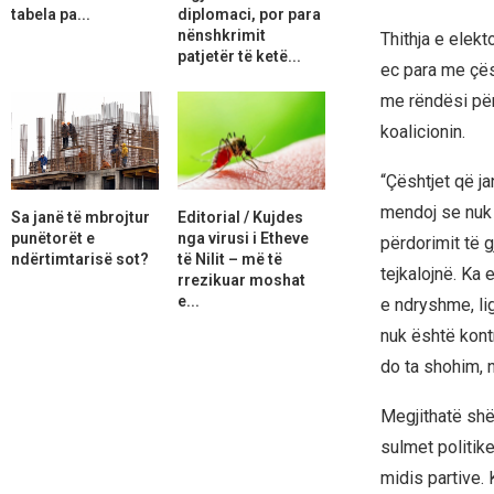
tabela pa...
diplomaci, por para
nënshkrimit
Thithja e elek
patjetër të ketë...
ec para me çësh
me rëndësi për
koalicionin.
“Çështjet që ja
mendoj se nuk 
Sa janë të mbrojtur
Editorial / Kujdes
punëtorët e
nga virusi i Etheve
përdorimit të g
ndërtimtarisë sot?
të Nilit – më të
tejkalojnë. Ka
rrezikuar moshat
e...
e ndryshme, lig
nuk është kontr
do ta shohim, 
Megjithatë shë
sulmet politike
midis partive. 