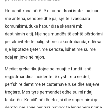
Hetuesit kanë bërë të ditur se droni ishte i pajisur
me antena, sensorë dhe pajisje të avancuara
komunikimi, duke hapur disa skenarë mbi
destinimin e tij. Një nga mundësitë është përdorimi
për aktivitete të paligjshme, si kontrabanda, ndërsa
një hipotezë tjetër, më serioze, lidhet me sulme
ndaj anijeve në rajon.
Mediat greke rikujtojnë se muajt e fundit janë
regjistruar disa incidente të dyshimta në det,
përfshirë dëmtime të cisternave ruse dhe anijeve
tregtare. Mes tyre përmendet edhe sulmi ndaj
tankerës “Kendil” në dhjetor, si dhe shpërthimi që
dëmtoi një anije për gaz natyror të lëngshëm pranë