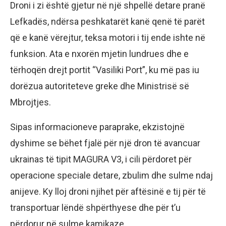
Droni i zi është gjetur në një shpellë detare pranë
Lefkadës, ndërsa peshkatarët kanë qenë të parët
që e kanë vërejtur, teksa motori i tij ende ishte në
funksion. Ata e nxorën mjetin lundrues dhe e
tërhoqën drejt portit “Vasiliki Port”, ku më pas iu
dorëzua autoriteteve greke dhe Ministrisë së
Mbrojtjes.
Sipas informacioneve paraprake, ekzistojnë
dyshime se bëhet fjalë për një dron të avancuar
ukrainas të tipit MAGURA V3, i cili përdoret për
operacione speciale detare, zbulim dhe sulme ndaj
anijeve. Ky lloj droni njihet për aftësinë e tij për të
transportuar lëndë shpërthyese dhe për t’u
përdorur në sulme kamikaze.