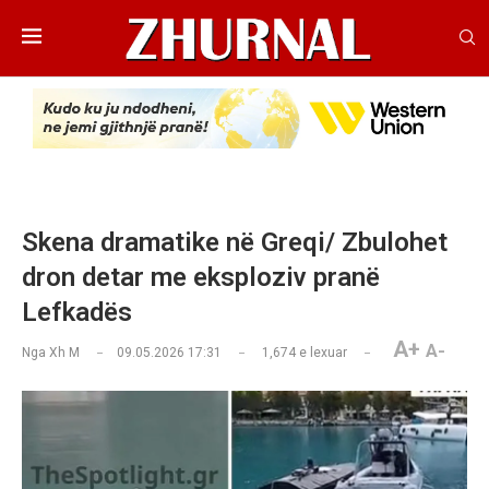
Skena dramatike në Greqi/ Zbulohet
dron detar me eksploziv pranë
Lefkadës
A+
A-
Nga
Xh M
09.05.2026 17:31
1,674
e lexuar